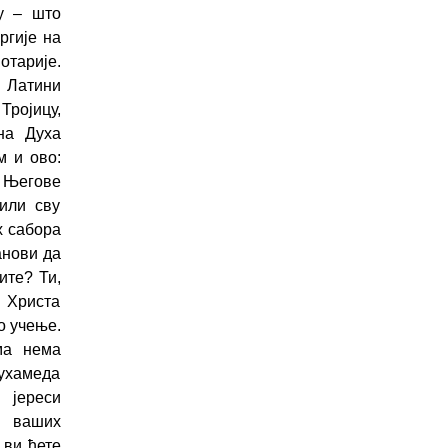
у
–
што
ргије на
отарије.
 Латини
Тројицу,
на Духа
м и ово:
д Његове
нили сву
х сабора
анови да
ите? Ти,
с Христа
о учење.
ма нема
Мухамеда
 јереси
, ваших
 ви ћете