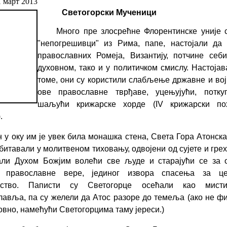
1 март 2013
Светогорски Мученици
Много пре злосрећне Флорентинске уније 
"непогрешивци" из Рима, папе, настојали да 
православних Ромеја, Византију, потчине себ
духовном, тако и у политичком смислу. Настојав
томе, они су користили слабљење државне и во
ове православне тврђаве, уцењујући, поткуп
шаљући крижарске хорде
(
IV
крижарски по
.
н у оку
им је увек била монашка стена, Света Гора Атонска,
битавали у молитвеном тиховању, одвојени од сујете и гре
 али Духом Божјим волећи све људе и старајући се за 
е православне вере, јединог извора спасења за це
нство. Паписти су Светогорце осећали као мист
авља, па су желели да Атос разоре до темеља (ако не фи
овно, намећући Светогорцима таму јереси.)