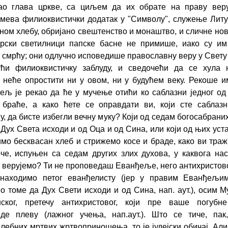
као глава цркве, са циљем да их обрате на праву вер
мева филиоквистички додатак у "Символу", служење Литу
ном хлебу, обријано свештенство и монаштво, и сличне нов
орски светилници папске басне не примише, иако су им
 смрћу; они одлучно исповедише православну веру у Свету 
јући филиоквистичку заблуду, и сведочећи да се хула 
 неће опростити ни у овом, ни у будућем веку. Рекоше и
ељ је рекао да ће у мучење отићи ко саблазни једног о
браће, а како ћете се оправдати ви, који сте саблаз
у, да бисте избегли вечну муку? Који од седам богосабрани
 Дух Света исходи и од Оца и од Сина, или који од њих уст
мо бесквасан хлеб и стрижемо косе и браде, како ви траж
че, испуњен са седам других злих духова, у каквога на
 верујемо? Ти
не проповедаш Еванђеље, него антихристов
находимо петог еванђелисту (јер у правим Еванђељи
о томе да Дух Свети исходи и од Сина, нап. аут.), осим 
нског, претечу антихристовог, који пре ваше погубне
еде плеву (лажног учења, нап.аут.). Што се тиче, пак
лебних мртвих жртвоприношења, то је јудејски обичај. Али