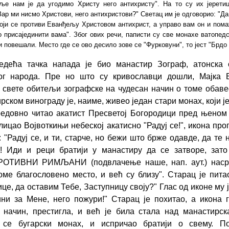
ље нам је да угодимо Христу него антихристу". На то су их јерети
Зар ми нисмо Христови, него антихристови?" Светац им је одговорио: "Да
који се противи Еванђељу Христовом антихрист, а управо вам он и пом
 присајединити вама". Због ових речи, паписти су све монахе ватопедс
и повешали. Место где се ово десило зове се "Фурковуни", то јест "Брдо
едећа тачка напада је био манастир Зограф, атонска 
ког народа. Пре но што су кривославци дошли, Мајка Б
свете обитељи зографске на чудесан начин о томе обаве
рском винограду је, наиме, живео један стари монах, који је 
редовно читао акатист Пресветој Богородици пред њеном
клицао Војвоткињи небеској акатисно "Радуј се!", икона про
: "Радуј се, и ти, старче, но бежи што брже одавде, да те 
! Иди и реци братији у манастиру да се затворе, зато
ОТИВНИ РИМЉАНИ (подвлачење наше, нап. аут.) наср
ме благословено место, и већ су близу". Старац је питао
це, да оставим Тебе, Заступницу своју?" Глас од иконе му ј
ни за Мене, него пожури!" Старац је похитао, а икона г
 начин, престигла, и већ је била стала над манастирск
 се бугарски монах, и испричао братији о свему. П