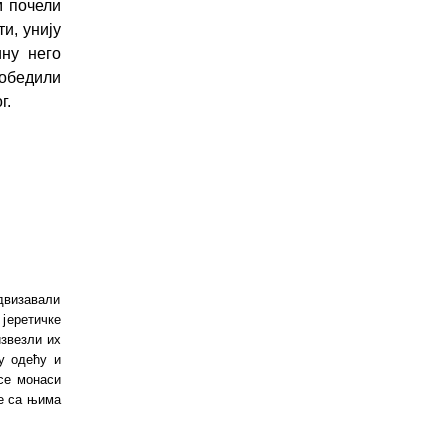
м почели
и, унију
ину него
обедили
г.
двизавали
 јеретичке
извезли их
у одећу и
се монаси
се са њима