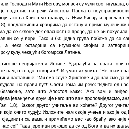
или Господа и Мати Његову, монаси су чули свог игумана, о
 је подсетио на речи Апостола Павла о неустрашивост
који, ако са Христом страдају, са Њим бивају и прославље
18),
предложивши храбрима да остану и приме мученички в
ма да се склоне док опасност не прође, да не би похулили 
авши се у вери. Тако и би: једна група побеже да се са
и, а неки остадоше са игуманом својим и затвори
рску кулу, чекајући богомрске Латине.
стигоше непријатељи Истине. Ударајући на врата, они г
те нам, господо, отворите!" Игуман их упита: "Не знамо ва
атини наставише: "Ми смо слуге Христове и дошли смо да 
блуделе, на прави пут!" Свети Тома им рече: "Идите од нас 
 безакоње, зато што Апостол каже: "Ако вам и анђео
једа јеванђеље друкчије него што вам проповиједасмо, ан
Гал.
1,8).
Каквог другог учитеља ви хоћете? Другог учит
и који очито лудују. Изложите нам своје учење и ако је од 
 сјединити са вама и примићемо вас као браћу, ако није 
 нас се!" Тада јеретици рекоше да су од Бога и да их шаљ