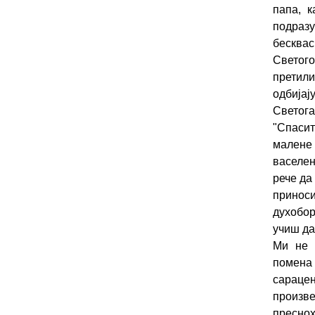
папа, 
подразу
бесквас
Светог
претили
одбија
Светога
"Спасит
малене 
васелен
рече да
приноси
духобор
учиш да
Ми не 
помена 
сараце
произв
преснох