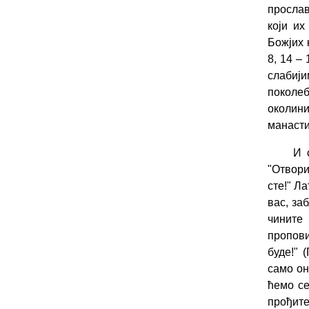
прослав
који их
Божјих 
8, 14 – 
слабији
поколеб
околин
манасти
И 
"Отвори
сте!" Л
вас, за
чините
пропови
буде!" (
само он
ћемо се
прођите