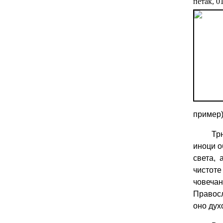
петак, 0
пример)
Тр
иноци о
света,
чистот
човеча
Правосл
оно дух