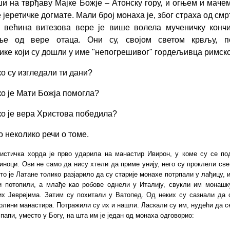
и на тврђаву Мајке Божје
–
Атонску гору, и огњем и маче
 јеретичке догмате. Мали број монаха је, због страха од смрт
 већина витезова вере је више волела мученичку конч
ње од вере отаца. Они су, својом светом крвљу, п
ике који су дошли у име "непогрешивог" гордељивца римско
ко су изгледали ти дани?
ко је Мати Божја помогла?
ко је вера Христова победила?
о неколико речи о томе.
истичка хорда је прво ударила на манастир Ивирон, у коме су се по
 иноци. Ови не само да нису хтели да приме унију, него су проклели све
то је Латане толико разјарило да су старије монахе потрпали у лађицу, 
и потопили, а млађе као робове однели у Италију, свукли им монашк
их Јеврејима. Затим су похитали у Ватопед. Од неких су сазнали да 
колини манастира. Потражили су их и нашли. Ласкали су им, нудећи да 
 папи, уместо у Богу, на шта им је један од монаха одговорио: