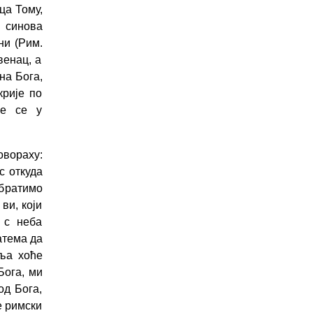
ца Тому,
и синова
ни (Рим.
енац, а
на Бога,
крије по
ше се у
овораху:
с откуда
обратимо
ви, који
 с неба
атема да
еља хоће
Бога, ми
од Бога,
е римски