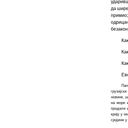
ударивш
да шире
примио;
одрица
безакон
Ка
Ка
Ка
Ев
Пап
грузијски
новине, ш
на море 
продали 
крију у о
сједине у