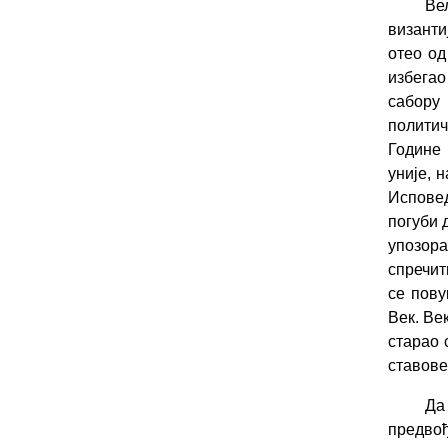
Ве
византи
отео од
избегао
сабор
политич
Године
уније, 
Исповед
погуби 
упозор
спречит
се пову
Век. Век
старао 
ставове
Да
предво