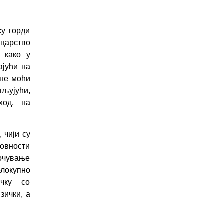
су горди
царство
и како у
ајући на
јне моћи
љујући,
ход, на
 чији су
ховности
очување
локупно
ичку со
зички, а