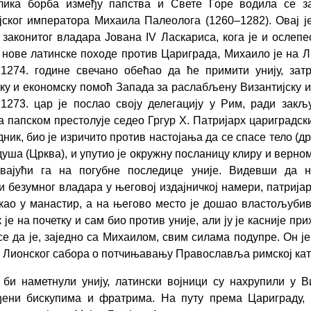
лика борба између папства и Свете Горе водила се з
јског императора Михаила Палеолога
(1260–1282).
Овај ј
 законитог владара Јована
IV
Ласкариса, кога је и ослепе
 нове латинске походе против Цариграда, Михаило је на 
у
1274.
године свечано обећао да ће примити унију, зат
ку и економску помоћ Запада за раслабљену Византијску и
1273.
цар је послао своју делегацију у Рим, ради зак
на папском престолује седео Гргур
X
.
Патријарх цариградск
ник, био је изричито против настојања да се спасе тело (др
душа (Црква), и упутио је окружну посланицу клиру и верно
авајући га на погубне последице уније. Видевши да 
и безумног владара у његовој издајничкој намери, патрија
као у манастир, а на његово место је дошао властољуби
 је на почетку и сам био против уније, али ју је касније пр
се да је, заједно са Михаилом, свим силама подупре. Он је
 Лионског сабора о потчињавању Православља римској кат
 би наметнули унију, латински војници су нахрупили у Ви
ђени
бискупима и фратрима. На путу према Цариграду, 