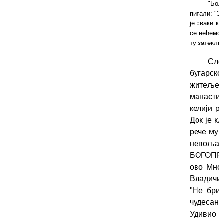
"Бо
питали: "
је сваки 
се нећемо
ту затекл
Сл
бугарс
житеље 
манасти
келији 
Док је 
рече му
невоља
БОГОПР
ово Мно
Владичи
"Не бри
чудесан
Удивио