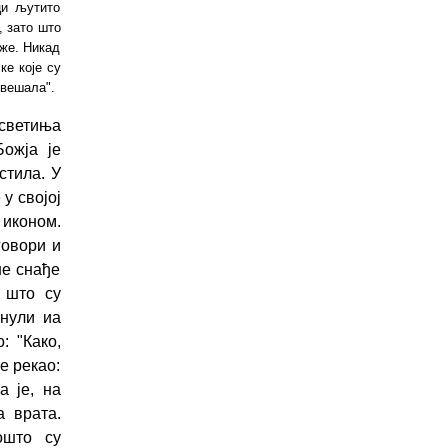
ци љутито
, зато што
аже. Никад
ке које су
 вешала".
светиња
ожја је
стила. У
у својој
 иконом.
говори и
не снађе
 што су
нули иа
: "Како,
е рекао:
а је, на
а врата.
ошто су