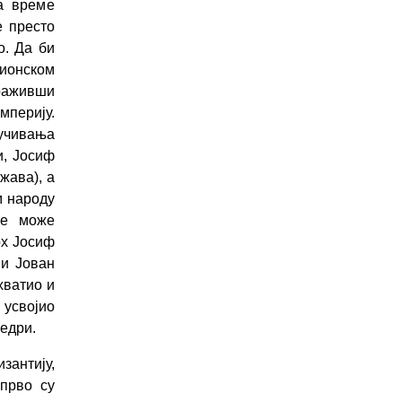
а време
е престо
о. Да би
Лионском
раживши
мперију.
ључивања
и, Јосиф
жава), а
м народу
не може
рх Јосиф
ви Јован
ихватио и
 усвојио
едри.
зантију,
прво су