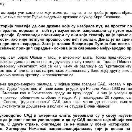
ту.
 историја учи само оне који желе да науче, и не треба је прилагођав
, истиче експерт Руске академије државне службе Кира Сазонова.
сторија показује да оне државе које су изабрале пут, не простог по
генерално, нормално - већ пут изузетности, завршавали су путем екс
гресије. Далековиди политичари су они који схватају да је време е
ности, ако није потпуно прошло, оно већ пролази. Данас је на сцен
и принцип - сарадња. Зато је чланак Владимира Путина био веома 
сећања: принцип сарадње - основа је за савремено међународно пр
ред, сам Барак Обама - таоц је америчког мита. Током предизборне
чки кандидат је имао нешто другачију тачку гледишта. Тада је Обама 
америчку изузетност, која се ни у чему не разликује од "британске изу
узетности" или сличних патриотских хвалоспева у било којој другој земљи
добио велику критику - и преваспитао се.
ени добронамерних заблуда, у којима живе грађани САД, нестају у вр
а. Идеји "изузетности", нови живот је удахнуо Роналд Реган 1980-их год
о Америци као о "блиставом граду на врху брда", и био је убеђен да
ен пример победничке слободе и наде. А у последњих 20 година, са
ог Савеза, "јединствености" САД нико није могао да опонира, сматр
 Института за друштвене и политичке студије Вилен Иванов:
уководство САД и америчка елита, уверавали су у своју изузетн
 да је свет постао униполаран и да су САД постале најмоћнија ек
ла. С друге стране, очигледно се не узима у обзир историјско 
о, Хитлерова Немачка: националсоцијализам, који је дошао на