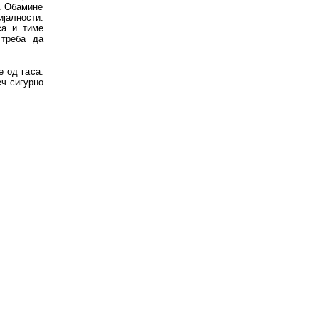
. Обамине
ијалности.
са и тиме
 треба да
е од гаса:
еч сигурно