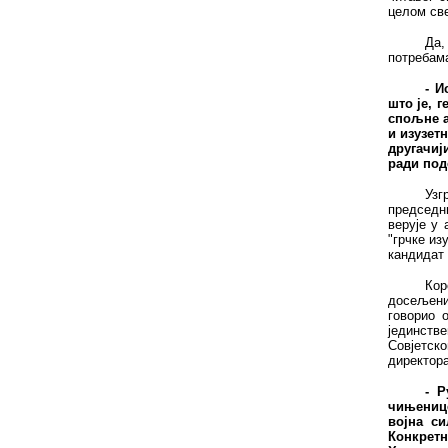
целом све
Да,
потребама
- И
што је, 
спољне а
и изузет
другачиј
ради под
Узг
председни
верује у 
"грчке из
кандидат 
Кор
досељеник
говорио 
јединств
Совјетск
директора
- Р
чињенице
војна си
Конкретн