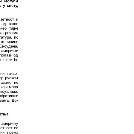
ки могући
 у свету,
зетност и
 од такве
нео тајне
ема речима
атура, по
д величине
Сноудена,
амерички
 полази од
 којем ће
ни таквог
вор руском
тавило, не
 који мора
суалаца,
 обративши
вама. Док
метња.
и америчку
зетност се
ени према