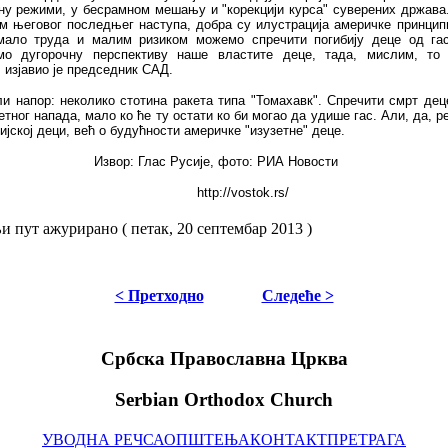
ну режими, у бесрамном мешању и "корекцији курса" суверених држава
м његовог последњег наступа, добра су илустрација америчке принцип
мало труда и малим ризиком можемо спречити погибију деце од га
мо дугорочну перспективу наше властите деце, тада, мислим, то
 изјавио је председник САД.
и напор: неколико стотина ракета типа "Томахавк". Спречити смрт дец
етног напада, мало ко ће ту остати ко би могао да удише гас. Али, да, р
ријској деци, већ о будућности америчке "изузетне" деце.
Извор: Глас Русије, фото: РИА Новости
http://vostok.rs/
 пут ажурирано ( петак, 20 септембар 2013 )
< Претходно
Следеће >
Србска Православна Црква
Serbian Orthodox Church
УВОДНА РЕЧ
САОПШТЕЊА
КОНТАКТ
ПРЕТРАГА