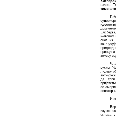
Хитлером
начин. Т
тиме што
Геб
супериор
идеологи
документе
Елсберга
његовом м
оног из 
закључу
председни
принципа
земљу зај
Чла
руског "ф
лидеру об
анти-руск
да трпи
пријатељс
се амери
сенатор т
И с
Вер
изузетнос
огледа у