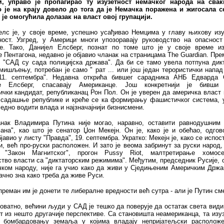
, управо је пропагирао ту изузетност немачког народа на сва
о је на крају довело до тога да је Немачка поражена и жигосала се
 је омогућила долазак на власт овој групацији.
елс је, у своје време, успешно усађивао Немцима у главу њихову изу
ност. Узгред, у Америци многи упозоравају руководство на опасност
је. Тако, Данијел Елсберг, познат по томе што је у своје време из
 Пентагона, недавно је објавио чланак на страницама The Guardian. Пр
, "САД су сада полицијска држава". Да би се тамо увела потпуна дикт
ишљењу, потребан је само " рат ... или још један терористички напа
11. септембра". Недавна открића бившег сарадника АНБ Едварда 
је Елсберг, спасавају Американце. Још конкретнији је бивши 
чки кандидат, републиканац Рон Пол. Он је уверен да америчка власт
 садашње републике и креће се ка формирању фашистичког система, у
едно водити влада и најзначајнији бизнисмени.
нак Владимира Путина није могао, наравно, оставити равнодушним 
ана", као што је сенатор Џон Мекејн. Он је, како је и обећао, одго
јавио у листу "Правда", 19. септембра. Укратко: Мекејн је, како се испос
и, већ про-руски расположен. И зато је веома забринут за руски народ,
 "Закон Магнитског", прогон Pussy Riot, малтретирање хомосек
тво власти са "диктаторским режимима". Међутим, председник Русије,
чком народу, није га учио како да живи у Сједињеним Америчким Држа
ачно зна како треба да живе Руси.
преман им је донети те либералне вредности већ сутра - али је Путин с
оватно, већини људи у САД је тешко да поверује да остатак света вид
т из нешто другачије перспективе. Са становишта неамериканца, та изу
 бомбардовању земаља у којима владају непријатељски располож