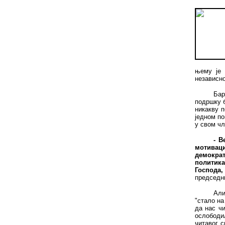
њему је 
независно
Бар
подршку б
никакву п
једном по
у свом чл
- В
мотивац
демократ
политика
Господа,
председн
Али
"стало на
да нас чи
ослободил
читавог 