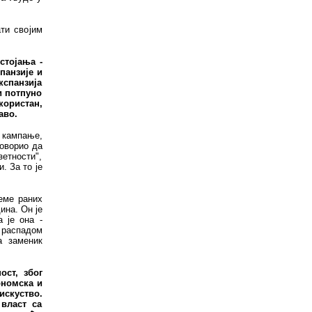
ати својим
стојања -
панзије и
кспанзија
и потпуно
користан,
аво.
 кампање,
говорио да
зетности",
. За то је
еме раних
ина. Он је
 је она -
 распадом
а заменик
ост, због
ономска и
искуство.
 власт са