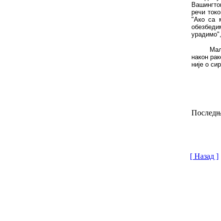
Вашингто
речи токо
"Ако са 
обезбеди
урадимо",
Мал
након рак
није о си
Последњи
[ Назад ]