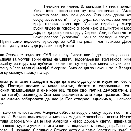
Реакције на чланак Владимира Путина у амер
York Times превазишле су сва очекивања. "Аме
изузетна зато што носи добро. Она носи добро за
својој изузетности" - то је, укратко, неумољива логи
броја гневних коментара. У свом обраћању Амер
руски лидер је говорио о томе како Вашингтон и Мо
заједно да реше ситуацију у Сирији. Али, већина чита
неког разлога "ухватила" баш за последњи пасус 
Путин само подсетио руководство САД на један члан њихове Декл
сти - да су сви људи једнаки пред Богом.
ак Обама је подсетио САД на њену "изузетност", док је покушавао 
ирача за могући војни напад на Сирију. Подсећање на "изузетност" ниј
осебну реакцију код публике - осим што су код осетљивих засузиле о
мену о "специјалној мисији" Америке. Бука се дигла након што је Влад
анку скренуо пажњу на њу.
еома је опасно наводити људе да мисле да су они изузетни, без 
ију. Постоје велике и мале земље, богате и сиромашне, са
ским традицијама и оне које још траже свој пут ка демократији.
 се такође разликује. Сви смо различити, али када тражимо бла
 не смемо заборавити да нас је Бог створио једнакима
, - написа
ик.
, како се испоставило, Америка озбиљно верује у своју изузетност - и с
 жуљ". Већина политичара и њихових медија је захваћена гневом. Испо
тава историја учи да је јака Америка - извор добра у свету. Ниједна 
а више људи и учинила тако много за подизање стандарда грађана - и
света. И, наравно. Сједињене Државе остају и даље "светионик наде" 