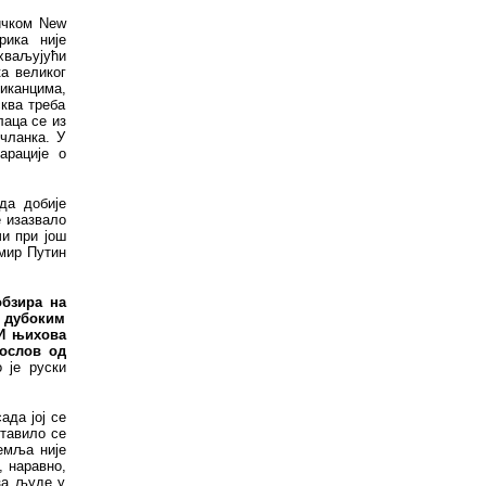
ичком New
рика није
хваљујући
ка великог
иканцима,
сква треба
лаца се из
чланка. У
арације о
да добије
е изазвало
чи при још
имир Путин
обзира на
 дубоким
 И њихова
гослов од
о је руски
ада јој се
ставило се
земља није
, наравно,
за људе у