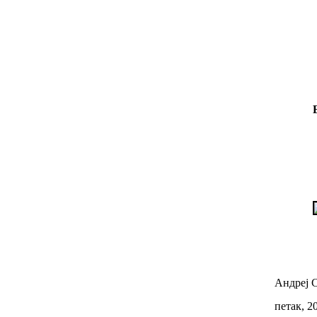
Андреј С
петак, 2