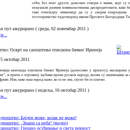
себи, без ичег другог, довољно говори о њима, које су 
покушали разним измишљотинама дискредитовати, како б
тако очигледну чињеницу да су у својим епархијама 
гостопримство чудотворној икони Пресвете Богородице Та
 пут ажурирано ( среда, 02 новембар 2011 )
е...
тво: Осврт на саопштење епископа бачког Иринеја
15 октобар 2011
новија канонада епископа бачког Иринеја (доносимо у прилогу), маскирана у
не“, и прича о огромној љубави према руском народу, веома су занимљиви за 
Цркви. Или, како наш народ каже, ко га не зна, скупо би га платио.
 пут ажурирано ( недеља, 16 октобар 2011 )
е...
дништво: Бајден може, козак не може!
дништво: „Знаци са неба“ (видео)
дништво: Грешно осуђивање и света ревност