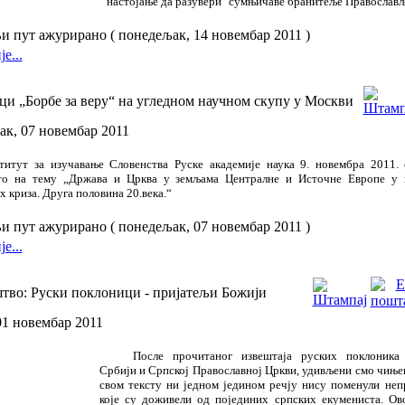
настојање да разувери "сумњичаве бранитеље Православљ
 пут ажурирано ( понедељак, 14 новембар 2011 )
е...
и „Борбе за веру“ на угледном научном скупу у Москви
к, 07 новембар 2011
титут за изучавање Словенства Руске академије наука 9. новембра 2011. 
сто на тему „Држава и Црква у земљама Централне и Источне Европе у 
 криза. Друга половина 20.века.“
 пут ажурирано ( понедељак, 07 новембар 2011 )
е...
тво: Руски поклоници - пријатељи Божији
01 новембар 2011
После прочитаног извештаја руских поклоника
Србији и Српској Православној Цркви, удивљени смо чиње
свом тексту ни једном једином речју нису поменули неп
које су доживели од појединих српских екумениста. Ов