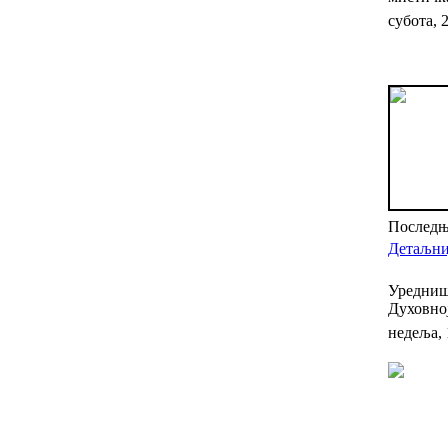
субота, 
Последњи
Детаљниј
Уредниш
Духовно
недеља, 