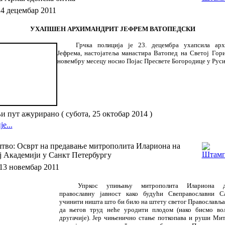
24 децембар 2011
УХАПШЕН АРХИМАНДРИТ ЈЕФРЕМ ВАТОПЕДСКИ
Грчка полиција је 23. децембра ухапсила арх
Јефрема, настојатеља манастира Ватопед на Светој Гори,
новембру месецу носио Појас Пресвете Богородице у Руси
 пут ажурирано ( субота, 25 октобар 2014 )
е...
тво: Осврт на предавање митрополита Илариона на
ј Академији у Санкт Петербургу
13 новембар 2011
Упркос упињању митрополита Илариона 
православну јавност како будући Свеправославни С
учинити ништа што би било на штету светог Православља
да његов труд неће уродити плодом (иако бисмо вол
другачије). Јер чињенично стање поткопава и руши Ми