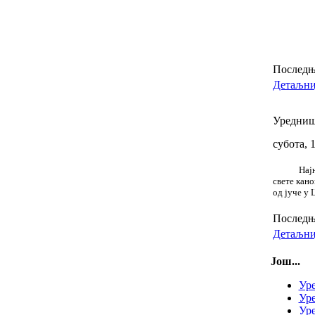
Последњи
Детаљниј
Уредниш
субота, 
Нај
свете кано
од јуче у 
Последњи
Детаљниј
Још...
Уре
Уре
Уре