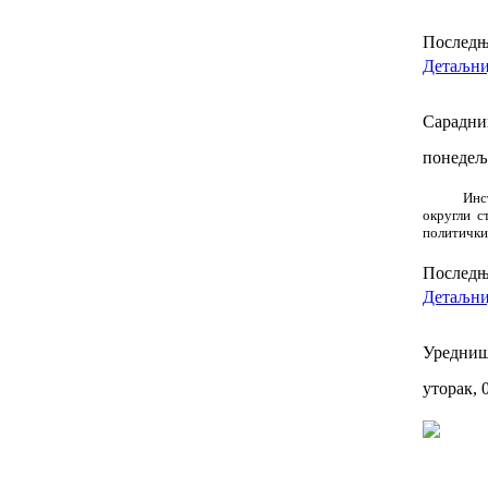
Последњи
Детаљниј
Сарадниц
понедеља
Инс
округли 
политичких
Последњи
Детаљниј
Уредниш
уторак, 