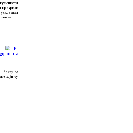
екуменисти
и прикрили
ускратали
бинске.
 „бригу за
оне који су