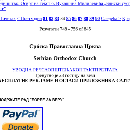
дништво: Осврт на текст о. Вукашина Милићевића „Блиски суср
те“
Почетак
< Претходна
81
82
83
84
85
86
87
88
89
90
Следећа >
Кра
Резултати 748 - 756 of 845
Србска Православна Црква
Serbian Orthodox Church
УВОДНА РЕЧ
САОПШТЕЊА
КОНТАКТ
ПРЕТРАГА
Тренутно је 23 гостију на вези
БЕСПЛАТНЕ РЕКЛАМЕ И ОГЛАСИ ПРИЛОЖНИКА САЈТ
ПОДРЖИТЕ РАД "БОРБЕ
ЗА ВЕРУ"