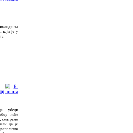
имандрита
 који је у
ју.
да убеди
абор неће
, сматрамо
ели да је
трополитво