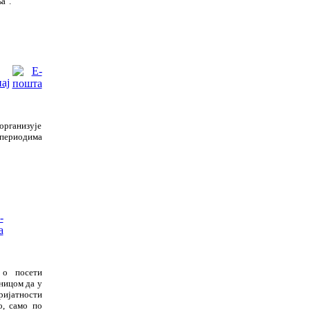
а".
организује
периодима
 о посети
ницом да у
ријатности
о, само по