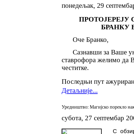
понедељак, 29 септемба
ПРОТОЈЕРЕЈУ 
БРАНКУ 
Оче Бранко,
Сазнавши за Ваше ун
ставрофора желимо да 
честитке.
Последњи пут ажурирано
Детаљније...
Уредништво: Магијско порекло на
субота, 27 септембар 20
С обзи