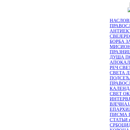
НАСЛОВ
ПРАВОСЛ
АНТИЕК
СВЕЈЕР
БОРБА З
МИСИО
ПРАЗНИ
ДУША П
АПОКАЛ
РЕЧ СВ
СВЕТА Л
ПОДСЕЋ
ПРАВОС
КАЛЕНД
СВЕТ ОК
ИНТЕРВ
ВЈЕЧНАЈ
ЕПАРХИ
ПИСМА 
СТАТЬИ н
СРБОЦИ