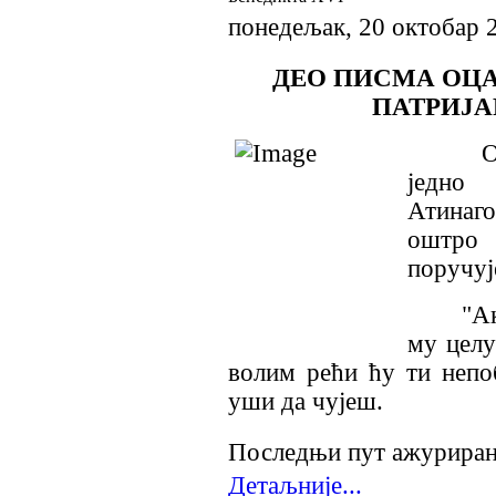
понедељак, 20 октобар 
ДЕО ПИСМА ОЦА
ПАТРИЈА
Отац Ф
једно 
Атинаг
оштро
поручуј
"Ако з
му целу
волим рећи ћу ти непо
уши да чујеш.
Последњи пут ажурирано
Детаљније...