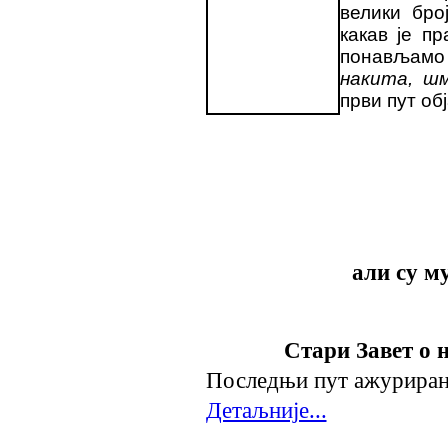
велики бро
какав је п
понављам
накита, ш
први пут об
али су м
Стари Завет о 
Последњи пут ажурирано
Детаљније...