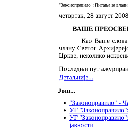
"Законоправило": Питања за влад
четвртак, 28 август 200
ВАШЕ ПРЕОСВЕ
Као Ваше слова
члану Светог Архијереј
Цркве, неколико искрен
Последњи пут ажурирано
Детаљније...
Још...
"Законоправило" - Ч
УГ "Законоправило":
УГ "Законоправило"
јавности