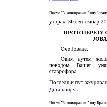
Писмо "Законоправила" оцу Јован
уторак, 30 септембар 2
ПРОТОЈЕРЕЈУ
ЈОВ
Оче Јоване,
Овим путем жели
поводом Вашег уна
ставрофора.
Последњи пут ажурирано
Детаљније...
Писмо "Законоправила" оцу Бранк