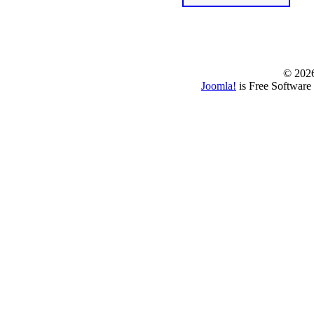
© www.borbazaver
© 202
Joomla!
is Free Software