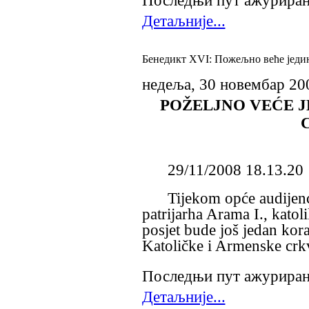
Последњи пут ажурирано
Детаљније...
Бенедикт XVI: Пожељно веће једин
недеља, 30 новембар 20
POŽELJNO VEĆE 
29/11/2008 18.13.20
Tijekom opće audijenc
patrijarha Arama I., katoli
posjet bude još jedan kor
Katoličke i Armenske crk
Последњи пут ажурирано
Детаљније...