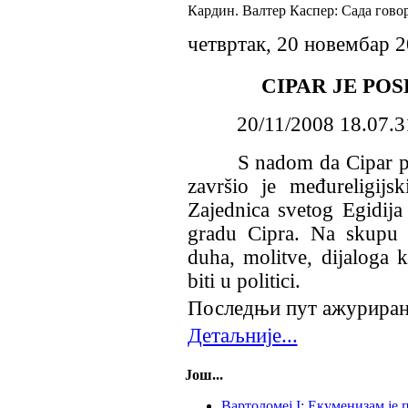
Кардин. Валтер Каспер: Сада гово
четвртак, 20 новембар 
CIPAR JE POS
20/11/2008 18.07.3
S nadom da Cipar presta
završio je međureligijsk
Zajednica svetog Egidija
gradu Cipra. Na skupu su
duha, molitve, dijaloga 
biti u politici.
Последњи пут ажурирано
Детаљније...
Још...
Вартоломеј I: Екуменизам је 