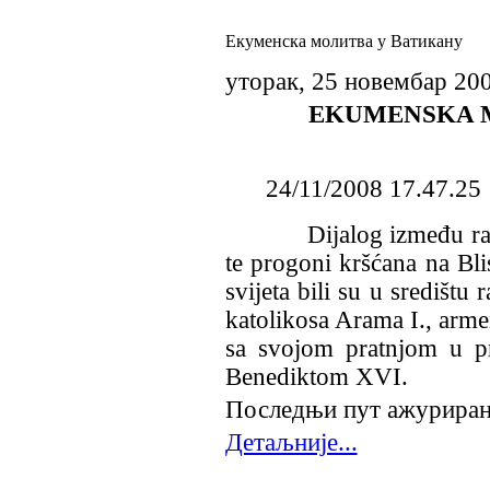
Екуменска молитва у Ватикану
уторак, 25 новембар 20
EKUMENSKA M
24/11/2008 17.47.25
Dijalog između raznih 
te progoni kršćana na Bl
svijeta bili su u središt
katolikosa Arama I., armen
sa svojom pratnjom u pr
Benediktom XVI.
Последњи пут ажурирано
Детаљније...