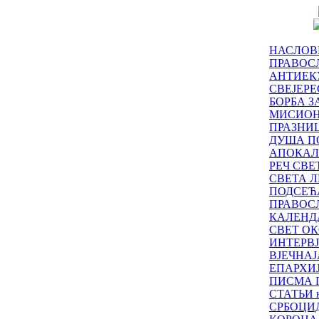
НАСЛОВ
ПРАВОСЛ
АНТИЕК
СВЕЈЕР
БОРБА З
МИСИО
ПРАЗНИ
ДУША П
АПОКАЛ
РЕЧ СВ
СВЕТА Л
ПОДСЕЋ
ПРАВОС
КАЛЕНД
СВЕТ ОК
ИНТЕРВ
ВЈЕЧНАЈ
ЕПАРХИ
ПИСМА 
СТАТЬИ н
СРБОЦИ