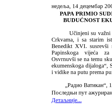
недеља, 14 децембар 20
PAPA PRIMIO SUD
BUDUĆNOST EK
Učinjeni su važni kor
Crkvama, i sa starim i
Benedikt XVI. susrevši 
Papinskoga vijeća za 
Osvrnuvši se na temu skup
ekumenskoga dijaloga“, S
i vidike na putu prema p
„Радио Ватикан“,
1
Последњи пут ажурирано
Детаљније...