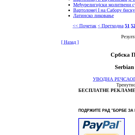
Међурелигијски молитвени су
Вартоломеј I на Сабору биск
Латинско ликовање
<< Почетак
< Претходна
51
5
Резулт
[ Назад ]
Србска 
Serbian
УВОДНА РЕЧ
САО
Тренутно
БЕСПЛАТНЕ РЕКЛАМЕ
ПОДРЖИТЕ РАД "БОРБЕ
ЗА