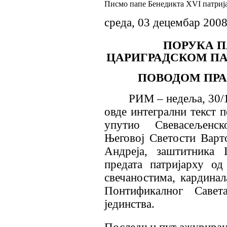
Писмо папе Бенедикта XVI патриј
среда, 03 децембар 200
ПОРУКА
П
ЦАРИГРАДСКОМ
ПА
ПОВОДОМ
ПР
РИМ – недеља, 30/1
овде интегрални текст п
упутио
С
вевасељен
Његовој Светости Вар
Андреја, заштитника 
предата патријарху од
свечаностима, кардинал
Понтификалног Савет
јединства.