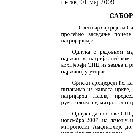
петак, 01 мај 2009
САБОР
Свети архијерејски Сабор
пролећно заседање почеће
патријаршији.
Одлука о редовном мај
одржан у патријаршијском
архијереји СПЦ из земље и ра
одржаној у уторак.
Српски архијереји ће, ка
питањима из живота цркве,
патријарха Павла, предс
рукоположењу, митрополит ц
Одлука да послове СПЦ у
новембра 2007. на лечењу н
митрополит Амфилохије дон