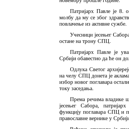
новембру прошле године.
Патријарх Павле је 8. 
молбу да му се због здравст
повлачење из активне сужбе.
Учесници јесењег Сабора
остане на трону СПЦ.
Патријарх Павле је ув
Србији обавестио да ће он д
Одлука Светог архијереј
на челу СПЦ донета је аклама
избор новог поглавара остали
току заседања.
Према речима владике ша
јесењег Сабора, патријар
функцију поглавара СПЦ и по
православне вернике у Србији