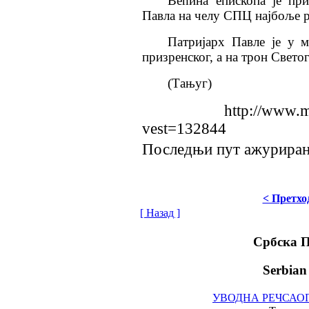
Већина епископа је при
Павла на челу СПЦ најбоље р
Патријарх Павле је у м
призренског, а на трон Свето
(Тањуг)
http://www.mtsmond
vest=132844
Последњи пут ажурирано 
< Претхо
[ Назад ]
Србска 
Serbian
УВОДНА РЕЧ
САО