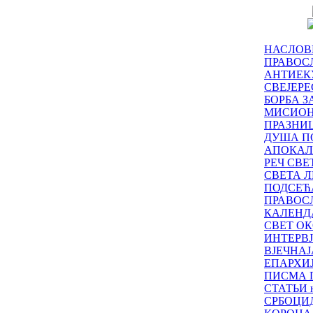
НАСЛОВ
ПРАВОСЛ
АНТИЕК
СВЕЈЕР
БОРБА З
МИСИО
ПРАЗНИ
ДУША П
АПОКАЛ
РЕЧ СВ
СВЕТА Л
ПОДСЕЋ
ПРАВОС
КАЛЕНД
СВЕТ ОК
ИНТЕРВ
ВЈЕЧНАЈ
ЕПАРХИ
ПИСМА 
СТАТЬИ н
СРБОЦИ