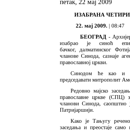
петак, 22 мај 2009
ИЗАБРАНА ЧЕТИРИ
22. мај 2009.
| 08:47
БЕОГРАД
- Архијер
изабрао је синоћ епи
бачког, далматинског Фоти
чланове Синода, сазнаје аг
православној цркви.
Синодом ће као и д
председавати митрополит Ам
Редовно мајско заседањ
православне цркве (СПЦ) 
чланови Синода, саопштио 
Патријаршији.
Како је Тањугу речено
заседања и преостаје само