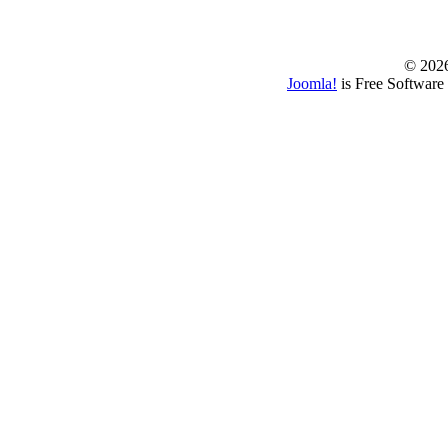
© www.borbazaver
© 202
Joomla!
is Free Software