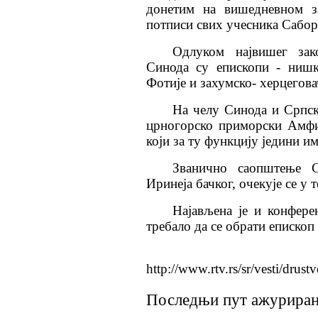
донетим на вишедневном з
потписи свих учесника Сабор
Одлуком највишег зак
Синода су епископи - нишк
Фотије и захумско- херцегова
На челу Синода и Српск
црногорско приморски Амфил
који за ту функцију једини и
Званично саопштење 
Иринеја бачког, очекује се у 
Најављена је и конферен
требало да се обрати епископ
http://www.rtv.rs/sr/vesti/drus
Последњи пут ажурирано 