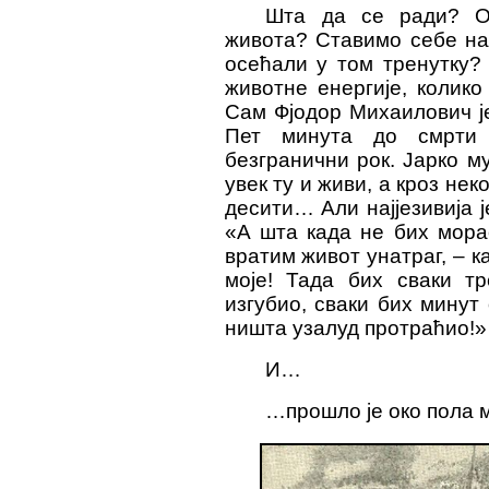
Шта да се ради? Ос
живота? Ставимо себе на
осећали у том тренутку? 
животне енергије, колико
Сам Фјодор Михаилович је
Пет минута до смрти 
безгранични рок. Јарко му
увек ту и живи, а кроз не
десити… Али најјезивија ј
«А шта када не бих мора
вратим живот унатраг, – к
моје! Тада бих сваки т
изгубио, сваки бих минут
ништа узалуд протраћио!»
И…
…прошло је око пола