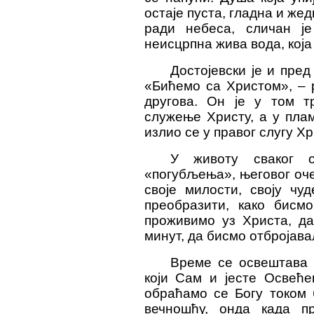
остаје пуста, гладна и жед
ради небеса, сличан је
неисцрпна жива вода, која
Достојевски је и пре
«Бићемо са Христом», – р
другова. Он је у том т
служење Христу, а у плам
излио се у правог слугу Хр
У животу сваког 
«погубљења», његовог оче
своје милости, своју чу
преобразити, како бисм
проживимо уз Христа, да
минут, да бисмо отбројава
Време се освештава 
који Сам и јесте Освећ
обраћамо се Богу током 
вечношћу, онда када пр