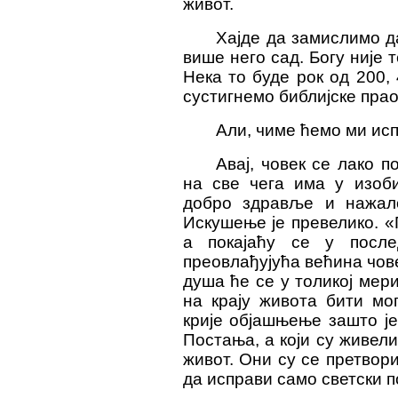
живот.
Хајде да замислимо д
више него сад. Богу није 
Нека то буде рок од 200, 
сустигнемо библијске прао
Али, чиме ћемо ми ис
Авај, човек се лако 
на све чега има у изоби
добро здравље и нажал
Искушење је превелико. «
а покајаћу се у посл
преовлађујућа већина чове
душа ће се у толикој мери
на крају живота бити мо
крије објашњење зашто ј
Постања, а који су живели
живот. Они су се претвори
да исправи само светски п