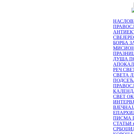
НАСЛОВ
ПРАВОСЛ
АНТИЕК
СВЕЈЕР
БОРБА З
МИСИО
ПРАЗНИ
ДУША П
АПОКАЛ
РЕЧ СВ
СВЕТА Л
ПОДСЕЋ
ПРАВОС
КАЛЕНД
СВЕТ ОК
ИНТЕРВ
ВЈЕЧНАЈ
ЕПАРХИ
ПИСМА 
СТАТЬИ н
СРБОЦИ