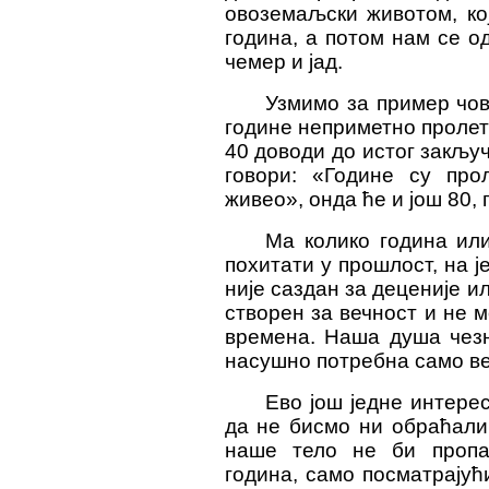
овоземаљски животом, ко
година, а потом нам се о
чемер и јад.
Узмимо за пример чов
године неприметно пролете
40 доводи до истог закљу
говори: «Године су про
живео», онда ће и још 80, 
Ма колико година или
похитати у прошлост, на ј
није саздан за деценије и
створен за вечност и не 
времена. Наша душа чезн
насушно потребна само ве
Ево још једне интере
да не бисмо ни обраћали
наше тело не би пропа
година, само посматрајућ