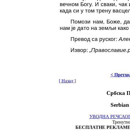
вечном Богу. И сваки, чак
када си у том трену васцел
Помози нам, Боже, да
нам је дато на земљи како
Превод са
руског
:
Але
Извор:
„Православие.р
< Претхо
[ Назад ]
Србска 
Serbian
УВОДНА РЕЧ
САО
Тренутно
БЕСПЛАТНЕ РЕКЛАМЕ