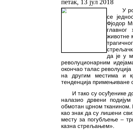
петак, 13 јул 2018
У р
се једно
Фјодор М
главног 
животне 
трагично
стрељачк
да је у 
револуционарним идејам
окончао талас револуција 
на другим местима и кр
тенденција примењиване 
И тако су осуђенике д
налазио дрвени подијум
обмотан црном тканином.
као знак да су лишени сви
месту за погубљење – тр
казна стрељањем».