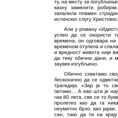
ту, на месту за погубљење
казну заменити робијом
запалила пламен страдањ
истинског слугу Христовог.
Али у роману «Идиот» 
успео да се окористи т
времена, он одговара на
временом отупела и спала 
и вредност живота није в
да теку обични дани, и м
заувек изгубљено.
Обично схватамо свој
бесконачно да се одмота
трагедија. «Зар је то с
питамо… А ево шта је најч
чак 80 лета, све се то бук
пролетео као да га ник
неумитно брзо, као јарки,
сан, тако да ти на крај