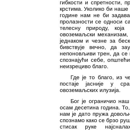
гибкости и спретности, 
крстима. Уколико би наше 
године нам не би задава
пролазности се односи 
телесну природу, кој
овоземаљски механизам, 
једнаком и чезне за бес
бивствује вечно, да за
непоновљиви трен, да се 
спознајући себе, општећ
неизрециво благо.
Где је то благо, из ч
постаје јасније у ср
овоземаљских илузија.
Бог је ограничио на
осам десетина година. То,
нам је дато пружа довољн
спознамо како се брзо руш
стисак руке најснала