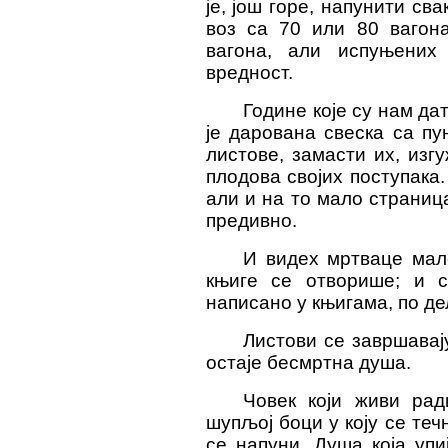
је, још горе, напунити св
воз са 70 или 80 вагона
вагона, али испуњених
вредност.
Године које су нам да
је дарована свеска са п
листове, замасти их, изг
плодова својих поступака.
али и на то мало страниц
предивно.
И видех мртваце мале
књиге се отворише; и 
написано у књигама, по дел
Листови се завршавају
остаје бесмртна душа.
Човек који живи рад
шупљој боци у коју се теч
се напуни. Душа која упи