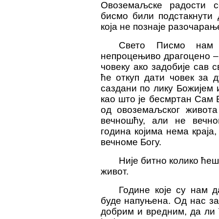
Овоземаљске радости с
бисмо били подстакнути 
која не познаје разочарањ
Свето Писмо нам
непроцењиво драгоцено – 
човеку ако задобије сав с
ће откуп дати човек за д
саздани по лику Божијем 
као што је бесмртан Сам 
од овоземаљског живота 
вечношћу, али не вечн
година којима нема краја
вечноме Богу.
Није битно колико ћеш
живот.
Године које су нам д
буде напуњена. Од нас за
добрим и вредним, да ли 