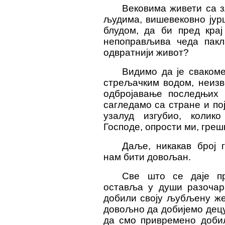
Вековима живети са 
људима, вишевековно јур
блудом, да би пред кра
непоправљива чеда пак
одвратнији живот?
Видимо да је свакоме
стрељачким водом, неизв
одбројавање последњих 
сагледамо са стране и по
узалуд изгубио, колик
Господе, опрости ми, греш
Даље, никакав број 
нам бити довољан.
Све што се даје пр
оставља у души разочар
добили своју љубљену же
довољно да добијемо децу,
да смо привремено добил