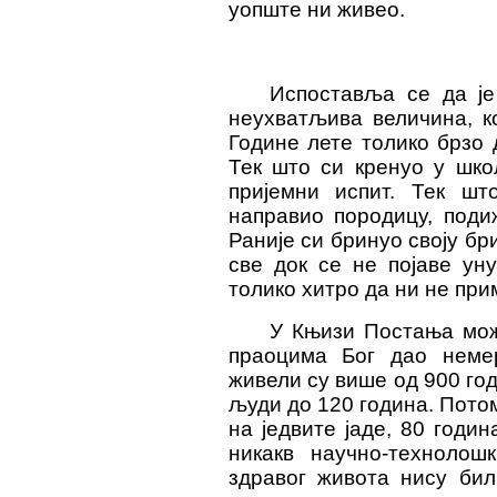
уопште ни живео.
Испоставља се да ј
неухватљива величина, к
Године лете толико брзо 
Тек што си кренуо у шко
пријемни испит. Тек шт
направио породицу, поди
Раније си бринуо своју бри
све док се не појаве ун
толико хитро да ни не при
У Књизи Постања мож
праоцима Бог дао неме
живели су више од 900 год
људи до 120 година. Потом
на једвите јаде, 80 годин
никакв научно-технолош
здравог живота нису би