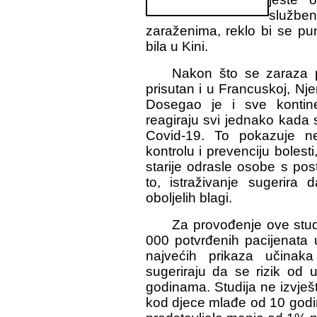
služben
zaraženima, reklo bi se pu
bila u Kini.
Nakon što se zaraza pr
prisutan i u Francuskoj, N
Dosegao je i sve kontine
reagiraju svi jednako kada
Covid-19. To pokazuje n
kontrolu i prevenciju bolesti
starije odrasle osobe s po
to, istraživanje sugerir
oboljelih blagi.
Za provođenje ove studi
000 potvrđenih pacijenata 
najvećih prikaza učinak
sugeriraju da se rizik od
godinama. Studija ne izvješt
kod djece mlađe od 10 godin