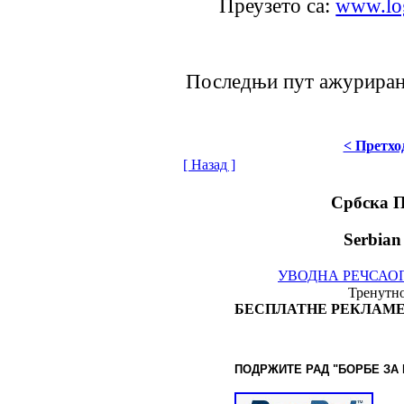
Преузето са:
www.lo
Последњи пут ажурирано
< Претхо
[ Назад ]
Србска 
Serbian
УВОДНА РЕЧ
САО
Тренутно
БЕСПЛАТНЕ РЕКЛАМЕ
ПОДРЖИТЕ РАД "БОРБЕ
ЗА