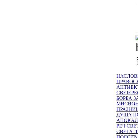
НАСЛОВ
ПРАВОСЛ
АНТИЕК
СВЕЈЕР
БОРБА З
МИСИО
ПРАЗНИ
ДУША П
АПОКАЛ
РЕЧ СВ
СВЕТА Л
ПОДСЕЋ