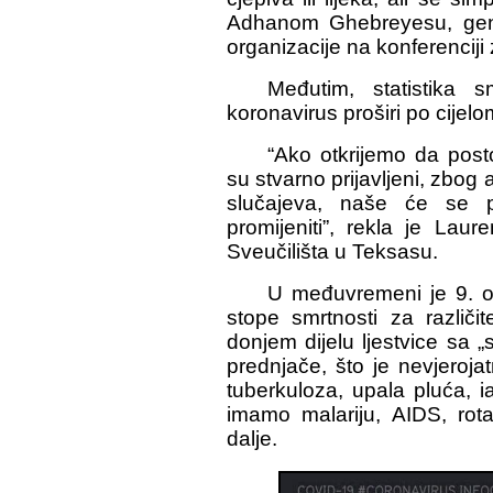
Adhanom Ghebreyesu, gener
organizacije na konferenciji
Međutim, statistika 
koronavirus proširi po cijelom
“Ako otkrijemo da post
su stvarno prijavljeni, zbog
slučajeva, naše će se pr
promijeniti”, rekla je Lau
Sveučilišta u Teksasu.
U međuvremeni je 9. ožu
stope smrtnosti za različi
donjem dijelu ljestvice sa
prednjače, što je nevjeroja
tuberkuloza, upala pluća, 
imamo malariju, AIDS, rot
dalje.