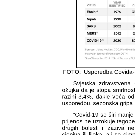
FOTO: Usporedba Covida-19
Svjetska zdravstvena o
ožujka da je stopa smrtnos
razini 3,4%, dakle veća o
usporedbu, sezonska gripa 
“Covid-19 se širi manje
prijenos ne uzrokuje tegobe 
drugih bolesti i izaziva n
cjepiva ili lijeka, ali se s