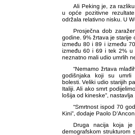
Ali Peking je, za razliku
u opće pozitivne rezultat
održala relativno nisku. U W
Prosječna dob zaraženi
godine. 9% žrtava je starije
između 80 i 89 i između 70
između 60 i 69 i tek 2% u
neznatno mali udio umrlih n
“Nemamo žrtava mlađih
godišnjaka koji su umrli 
bolesti. Veliki udio stariji
Italiji. Ali ako smrt podijeli
lošija od kineske”, nastavlja
“Smrtnost ispod 70 god
Kini”, dodaje Paolo D’Ancon
Druga nacija koja je
demografskom strukturom sli