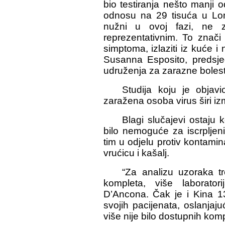
bio testiranja nešto manji o
odnosu na 29 tisuća u Lomb
nužni u ovoj fazi, ne z
reprezentativnim. To znači 
simptoma, izlaziti iz kuće i 
Susanna Esposito, predsje
udruženja za zarazne bolesti
Studija koju je obja
zaražena osoba virus širi iz
Blagi slučajevi ostaju 
bilo nemoguće za iscrpljeni
tim u odjelu protiv kontamin
vrućicu i kašalj.
“Za analizu uzoraka tr
kompleta, više laborator
D’Ancona. Čak je i Kina 13
svojih pacijenata, oslanja
više nije bilo dostupnih kom