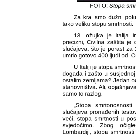
FOTO:
Stopa smrt
Za kraj smo dužni pokuš
tako veliku stopu smrtnosti.
13. ožujka je Italij
precizni, Civilna zaštita je
slučajeva, što je porast za
umrlo gotovo 400 ljudi od C
U Italiji je stopa smrtno
događa i zašto u susjednoj 
ostalim zemljama? Jedan o
stanovništva. Ali, objašnjav
samo to razlog.
„Stopa smrtonosnosti 
slučajeva pronađenih testovi
veći, stopa smrtnosti u po
svjedočimo. Zbog očigle
Lombardiji, stopa smrtnost