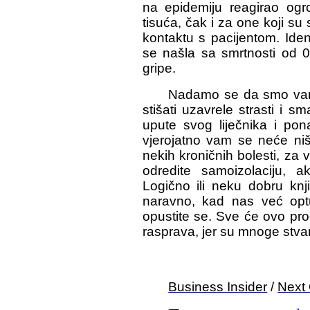
na epidemiju reagirao og
tisuća, čak i za one koji su s
kontaktu s pacijentom. Ident
se našla sa smrtnosti od 0
gripe.
Nadamo se da smo vam 
stišati uzavrele strasti i s
upute svog liječnika i po
vjerojatno vam se neće ništa
nekih kroničnih bolesti, za
odredite samoizolaciju, a
Logično ili neku dobru knji
naravno, kad nas već optu
opustite se. Sve će ovo pro
rasprava, jer su mnoge stva
Business Insider
/
Next 