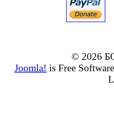
© www.borbazaveru.i
© 2026 
Joomla!
is Free Softwar
L