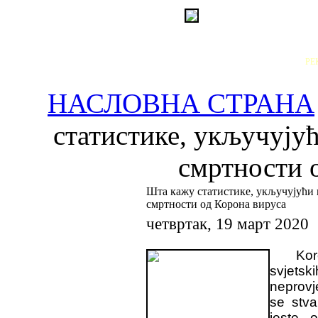
РЕ
НАСЛОВНА СТРАНА
статистике, укључујућ
смртности 
Шта кажу статистике, укључујући 
смртности од Корона вируса
четвртак, 19 март 2020
Kor
svjetsk
neprovj
se stva
jeste o