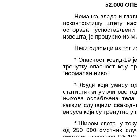
52.000 О
Нe
мачка
влада и глав
исконтролишу штету наст
оспорава успостављени
извештај је процурио из 
Неки одломци из тог и
* Опасност ковид-19 ј
тренутку опасност коју 
`нормалан ниво`.
* Људи који умиру од
статистички умрли ове год
њихова ослабљена тела 
каквим случајним свакодн
вируса који су тренутно у 
* Широм света, у ток
од 250 000 смртних случ
смртних случајева [25.10