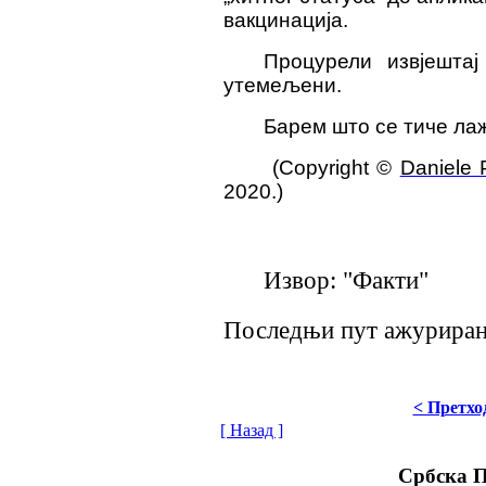
вакцинација.
Процурели извјештај
утемељени.
Барем што се тиче ла
(Copyright ©
Daniele 
2020.)
Извор: "Факти"
Последњи пут ажурирано
< Претхо
[ Назад ]
Србска 