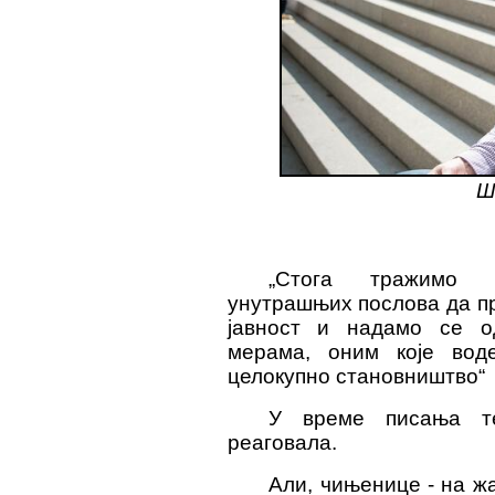
Ш
„Стога тражимо 
унутрашњих послова да п
јавност и надамо се од
мерама, оним које во
целокупно становништво“
У време писања те
реаговала.
Али, чињенице - на ж