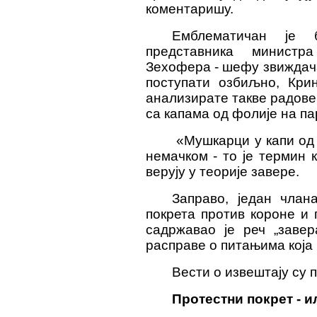
коментаришу.
Емблематичан је 
представника министр
Зехофера - шефу звиждача
поступати озбиљно, Крин
анализирате такве радове
са капама од фолије на п
«Мушкарци у капи од 
немачком - то је термин 
верују у теорије завере.
Заправо, један члан
покрета против короне и
садржавао је реч „заве
расправе о питањима која
Вести о извештају су 
Протестни покрет - 