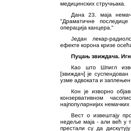
медицинских стручњака.
Дана 23. маја немач
"Драматичне последице
операција канцера."
Један лекар-радиол
ефекте корона кризе осећ
Пуцањ звиждача. Иг
Као што Шпигл изв
[звиждач] је суспендован
узме адвоката и заплењен 
Кон је изворно објав
конзервативном часоп
најпопуларнијих немачких
Вест о извештају пр
недеље маја - али већ у 
престали су да дискутуј