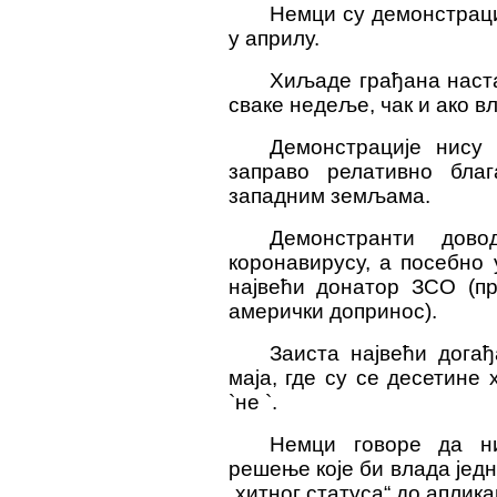
Немци су демонстраци
у априлу.
Хиљаде грађана наста
сваке недеље, чак и ако 
Демонстрације нису 
заправо релативно бла
западним земљама.
Демонстранти дов
коронавирусу, а посебно у
највећи донатор ЗСО (пр
амерички допринос).
Заиста највећи догађ
маја, где су се десетин
`не `.
Немци говоре да ни
решење које би влада једн
„хитног статуса“ до аплик