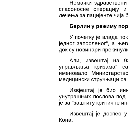
Немачки здравствени
спасоносне операцију и
лечења за пацијенте чија б
Берлин у режиму пор
У почетку је влада по
једног запосленог“, а ње
док су новинари прекинул
Али, извештај на 9
управљања кризама“ са
именовало Министарств
медицински стручњаци са 
Извјештај је био и
унутрашњих послова под 
је за "заштиту критичне и
Извештај је доспео 
Кона.