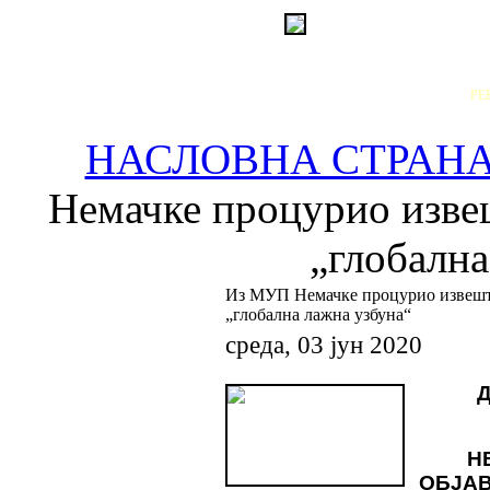
РЕ
НАСЛОВНА СТРАН
Немачке процурио извеш
„глобална
Из МУП Немачке процурио извештај
„глобална лажна узбуна“
среда, 03 јун 2020
Д
Н
ОБЈАВ