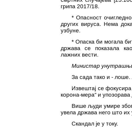
грипа 2017/18.
* Опасност очигледно
других вируса. Нема док
узбуне.
* Опаска би могала би
држава се показала као
лажних вести.
Министар унутрашњи
За сада тако и - лоше. 
Извештај се фокусира
корона-мера“ и упозорава 
Више људи умире због
увела држава него што их 
Скандал је у току.