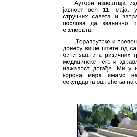
Аутори извештаја из
јавност већ 11. маја, 
стручних савета и зат
послова да званично пр
експерата:
„Терапеутске и преве
донесу више штете од са
бити заштита ризичних г
медицинске неге и здрав
нажалост догађа. Ми у н
корона мера имамо на
секундарна оштећења на о