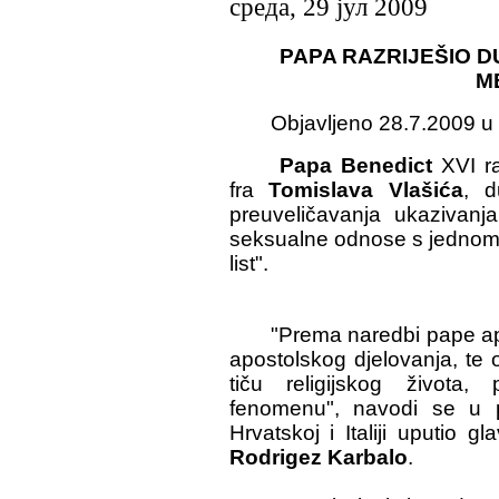
среда, 29 јул 2009
PAPA RAZRIJEŠIO 
M
Objavljeno 28.7.2009 u
Papa Benedict
XVI ra
fra
Tomislava Vlašića
, d
preuveličavanja ukazivan
seksualne odnose s jednom
list".
"Prema naredbi pape aps
apostolskog djelovanja, te o
tiču religijskog života
fenomenu", navodi se u p
Hrvatskoj i Italiji uputio 
Rodrigez Karbalo
.