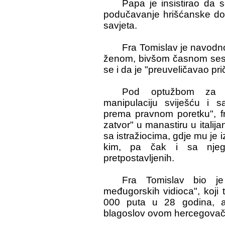
Papa je insistirao da 
podučavanje hrišćanske dok
savjeta.
Fra Tomislav je navodn
ženom, bivšom časnom sestr
se i da je "preuveličavao pr
Pod optužbom za je
manipulaciju sviješću i s
prema pravnom poretku", fr
zatvor" u manastiru u italija
sa istražiocima, gdje mu je 
kim, pa čak i sa njeg
pretpostavljenih.
Fra Tomislav bio je
međugorskih vidioca", koji 
000 puta u 28 godina, a
blagoslov ovom hercegovač