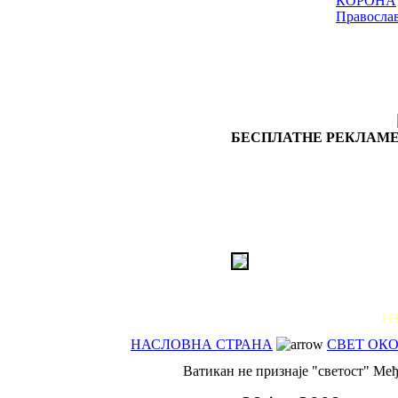
КОРОНА
Правосла
БЕСПЛАТНЕ РЕКЛАМЕ
РЕ
НАСЛОВНА СТРАНА
СВЕТ ОКО
Ватикан не признаје "светост" Међ