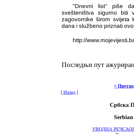
"Dnevni list" piše d
svešteništva sigurno biti
zagovornike širom svijeta
dana i službeno priznati ov
http://www.mojevijesti.
Последњи пут ажурирано 
< Претхо
[ Назад ]
Србска 
Serbian
УВОДНА РЕЧ
САО