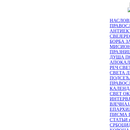
НАСЛОВ
ПРАВОСЛ
АНТИЕК
СВЕЈЕР
БОРБА З
МИСИО
ПРАЗНИ
ДУША П
АПОКАЛ
РЕЧ СВ
СВЕТА Л
ПОДСЕЋ
ПРАВОС
КАЛЕНД
СВЕТ ОК
ИНТЕРВ
ВЈЕЧНАЈ
ЕПАРХИ
ПИСМА 
СТАТЬИ н
СРБОЦИ