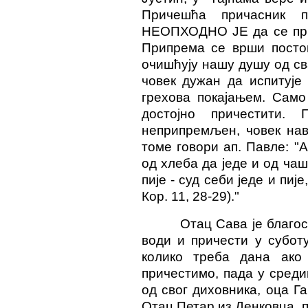
Причешћа причасник 
НЕОПХОДНО ЈЕ да се прич
Припрема се врши постом
очишћују нашу душу од сва
човек дужан да испитује
грехова покајањем. Само
достојно причестити.
неприпремљен, човек нав
томе говори ап. Павле: "А
од хлеба да једе и од чаше
пије - суд себи једе и пиј
Кор. 11, 28-29)."
Отац Сава је благо
води и причести у субот
колико треба дана ако
причестимо, пада у среди
од свог диховника, оца Га
Отац Петар из Денковца, п