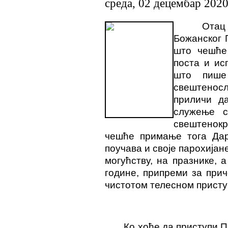
среда, 02 децембар 202
Отац
Божанског 
што чешће
поста и ис
што пише
свештенос
приличи д
служење с
свештенокр
чешће примање тога Дар
поучава и своје парохијан
могућству, на празнике, а
године, припреми за при
чистотом телесном присту
Ко хоће да приступи 