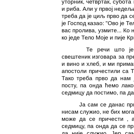
уторник, четвртак, субота
и риба. Али у првој недељи
треба да је циљ прво да с
је Господ казао: "Ово је Те
вас пролива, узмите... Ко
ко једе Тело Моје и пије К
Те речи што је
свештеник изговара за пре
и вино и хлеб, и ми прима
апостоли причестили са 
Тако треба прво да нам 
посту, па онда ћемо лак
седмицу да постимо, па да
Ја сам се данас пр
нисам служио, не бих мога
може да се причести , 
седмицу, па онда да се пр
да није служио. Јер са