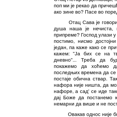
поп ми је рекао да причешћ
ако зине во? Пасе во поре
Отац Сава је говори
душа наша је нечиста, 
припреме? Господ улази у 
постимо, нисмо достојни
један, па каже како се при
кажем: "Ја бих се на т
дневно"... Треба да б
покажемо да хоћемо д
последњих времена да се 
постаје обична ствар. Та
нафора није ништа, да мож
нафоре, а сад' се иде так
дај Боже да постанемо к
немарни да више и не пост
Овакав однос није 