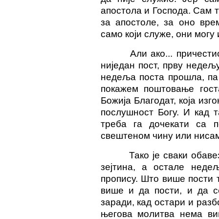
апостола и Господа. Сам та
за апостоле, за оно вре
само који служе, они могу 
Али ако... причести
ниједан пост, прву недељу
недеља поста прошла, па 
покажем поштовање госта
Божија Благодат, која изго
послушност Богу. И кад та
треба га дочекати са 
свештеном чину или нисам
Тако је сваки обав
зејтина, а остале нед
пропису. Што више пости т
више и да пости, и да 
заради, кад остари и разб
његова молитва нема виш