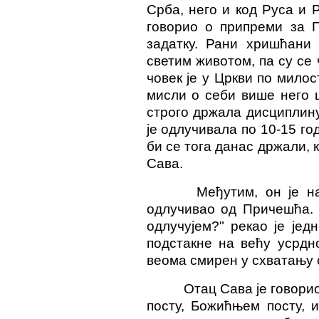
Срба, него и код Руса и 
говорио о припреми за 
задатку. Рани хришћани 
светим животом, па су с
човек је у Цркви по милос
мисли о себи више него ш
строго држала дисциплин
је одлучивала по 10-15 го
би се тога данас држали, 
Сава.
Међутим, он је н
одлучивао од Причешћа. "
одлучујем?" рекао је је
подстакне на већу усрдн
веома смирен у схватању 
Отац Сава је говори
посту, Божићњем посту, и