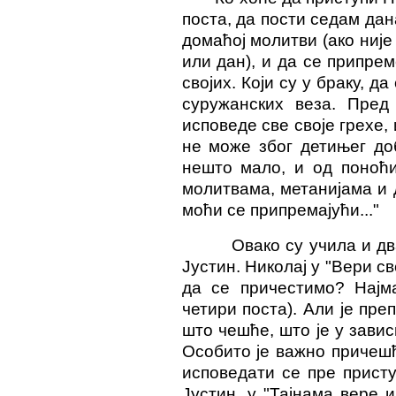
поста, да пости седам дан
домаћој молитви (ако није
или дан), и да се припре
својих. Који су у браку, да
суружанских веза. Пред
исповеде све своје грехе,
не може због детињег до
нешто мало, и од поноћи
молитвама, метанијама и
моћи се припремајући..."
Овако су учила и д
Јустин. Николај у "Вери с
да се причестимо? Најм
четири поста). Али је пр
што чешће, што је у зави
Особито је важно причешћи
исповедати се пре прист
Јустин, у "Тајнама вере и