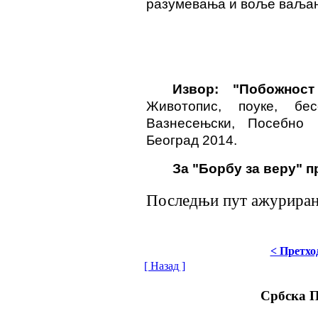
разумевања и воље ваљан
Извор: "Побожност
Животопис, поуке, б
Вазнесењски, Посебно 
Београд 2014.
За "Борбу за веру" п
Последњи пут ажурирано
< Претхо
[ Назад ]
Србска 