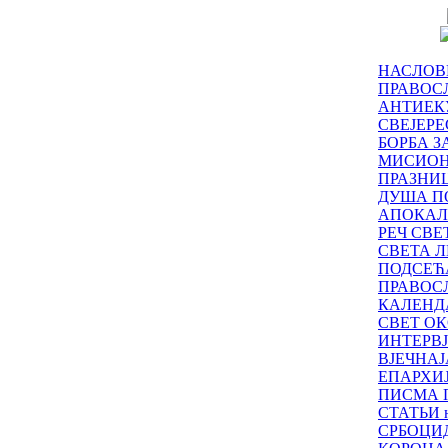
НАСЛОВ
ПРАВОСЛ
АНТИЕК
СВЕЈЕР
БОРБА З
МИСИО
ПРАЗНИ
ДУША П
АПОКАЛ
РЕЧ СВ
СВЕТА Л
ПОДСЕЋ
ПРАВОС
КАЛЕНД
СВЕТ ОК
ИНТЕРВ
ВЈЕЧНАЈ
ЕПАРХИ
ПИСМА 
СТАТЬИ н
СРБОЦИ