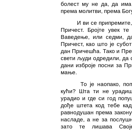
болест му не да, да има
према молитви, према Богу
И ви се припремите, 
Причест. Бројте увек те
Ваведење, или седми, да
Причест, као што је субо
дан Причешћа. Тако и Пре
свети људи одредили, да 
дани изброје посни за Пр
мање.
То је наопако, по
кући? Шта ти не урадиш
урадио и где си год попу
дође штета код тебе кад
равнодушан према закону 
насладе, а не за послушн
зато те лишава Своје