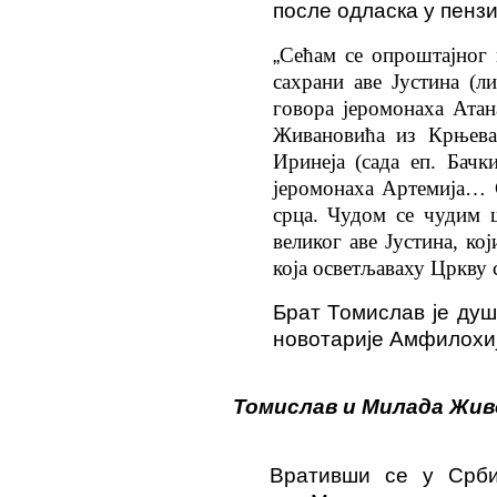
после одласка у пензиј
„
Сећам се опроштајног 
сахрани аве Јустина (л
говора јеромонаха Атан
Живановића из Крњева;
Иринеја (сада еп. Бачк
јеромонаха Артемија…
срца.
Чудом се чудим ш
великог аве Јустина, кој
која осветљаваху Цркву 
Брат Томислав је душ
новотарије Амфилохија
Томислав и Милада Живо
Вративши се у Срби