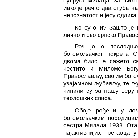
супруга Милада. За њихо
иако је реч о два стуба н
непознатост и јесу одлика
Ко су они? Зашто је 
лично и сво српско Прав
Реч је о последњој
богомољачког покрета С
двома било је сажето с
честито и Миломе Богу
Православљу, својим бого
узајамном љубављу, те љ
чинили су за нашу веру 
теолошких списа.
Обоје рођени у дом
богомољачким породицама
сестра Милада 1938.
Ота
најактивнијих прегаоца 