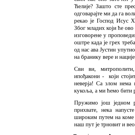
Ћелије? Зашто сте пре
одговарајте ми да га вол
рекао је Господ Исус 
Због младих који ће ово
изговорене у проповеди
оштре када је грех треб
од нас ава Јустин упутио
на бранику вере и нације
Сви ви, митрополити,
ипођакони - који стоји
неверја! Са злом нема
кукоља, а ми ћемо бити 
Пружимо још једном р
прихвате, нека напуст
широким путем на коме ј
наш пут је трновит и ве