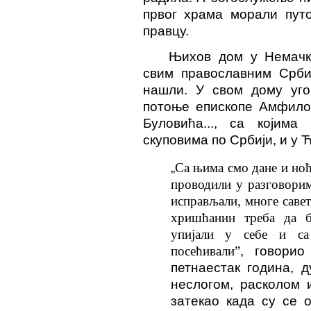
првог храма морали путо
правцу.
Њихов дом у Немачк
свим православним Срби
нашли. У свом дому уго
потоње епископе Амфилох
Буловића..., са којим
скуповима по Србији, и у 
„
Са њима смо дане и ноћ
проводили у разговорим
исправљали, многе савет
хришћанин треба да 
упијали у себе и са
посећивали
”
, говори
петнаестак година, 
неслогом, расколом и
затекао када су се 