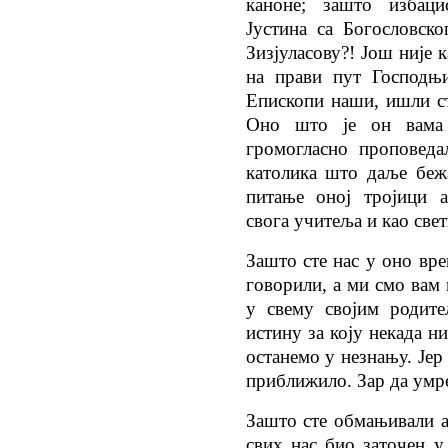
каноне; зашто избаци
Јустина са Богословско
Зизјуласову?! Још није к
на прави пут Господњи
Епископи наши, ишли сте
Оно што је он вама 
громогласно проповеда
католика што даље беж
питање оној тројици а
свога учитеља и као све
Зашто сте нас у оно вре
говорили, а ми смо вам 
у свему својим родите
истину за коју некада ни
останемо у незнању. Јер
приближило. Зар да умр
Зашто сте обмањивали ав
свих нас био заточен 