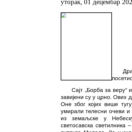
уторак, 01 децембар 20
Др
посети
Сајт „Борба за веру“ 
завијени су у црно. Ових 
Оне због којих више туг
умирали телесни очеви и м
из земаљске у Небеск
светосавска светилника 