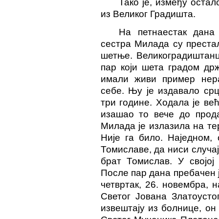
Тако је, између оста
из Великог Градишта.
На петнаестак дана
сестра Милада су преста
шетње. Великоградиштанц
пар који шета градом др
имали живи пример нер
себе. Њу је издавало срц
три године. Ходала је ве
изашао то вече до прода
Милада је излазила на те
Није га било. Наједном, 
Томиславе, да ниси случајн
брат Томислав. У својој
После пар дана пребачен 
четвртак, 26. новембра, н
Светог Јована Златоусто
извештају из болнице, он 