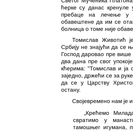
Светог Мученика Платона
ћерке су данас кренуле 
пребаце на лечење у 
обавештене да им се отац
болница о томе није обав
Томислав Животић ј
Србију не знајући да се њ
Господ даровао пре више 
два дана пре свог упокој
кћерима: "Томислав и ја 
заједно, држећи се за руке
да се у Царству Христо
остану.
Својевремено нам је и
„
Крећемо Милада
свратимо у манаст
тамошњег игумана, п