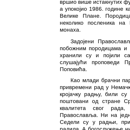
вршио више истакнутих фу
а упокојио
1986.
године к
Велике Плане.
Породиц
неколико посленика на
монаха.
Задојени Православ
побожним породицама и б
хранили су и појили с
слушајући проповеди П
Поповића.
Као млади брачни пар
привремени рад у Немачку
кројачку радњу, били су
поштовани од стране С
квалитета свог рада
Православља. Ни на једн
Седели су у радњи, при
радила. А богослужење ни