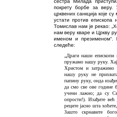
сестра Милада приступи
покрету борбе за веру. 
црквених санкција које су
устати против епископа 
Томислав нам је рекао: „
нам веру кваре и Цркву р
именом и презименом“. И
следеће:
„
Драги наши епископи 
пружамо нашу руку. Хај
Христом и затражимо 
нашу руку не прихвата
папину руку, онда изађи
да смо све ове године 
учени лажно; да су С
опрости!). Изађите већ
реците јасно шта хоћете
Зашто скрнавите бого