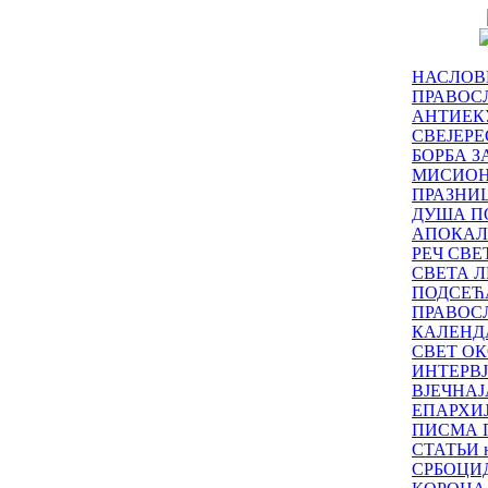
НАСЛОВ
ПРАВОСЛ
АНТИЕК
СВЕЈЕР
БОРБА З
МИСИО
ПРАЗНИ
ДУША П
АПОКАЛ
РЕЧ СВ
СВЕТА Л
ПОДСЕЋ
ПРАВОС
КАЛЕНД
СВЕТ ОК
ИНТЕРВ
ВЈЕЧНАЈ
ЕПАРХИ
ПИСМА 
СТАТЬИ н
СРБОЦИ