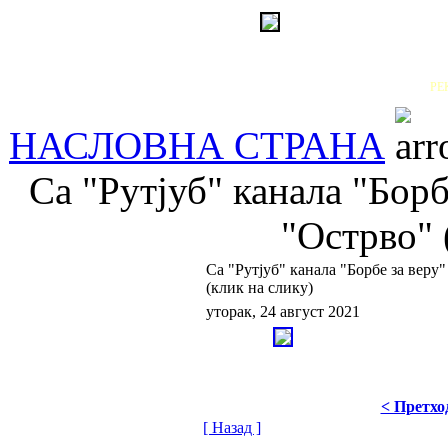
РЕ
НАСЛОВНА СТРАНА
Са "Рутјуб" канала "Борб
"Острво" 
Са "Рутјуб" канала "Борбе за веру
(клик на слику)
уторак, 24 август 2021
< Претхо
[ Назад ]