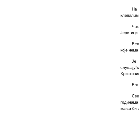
На 
клепалим
Чак
Јеретици 
Вел
које нема
Је 
слушајућ
Христових
Бог
Све
годинама
мања би 