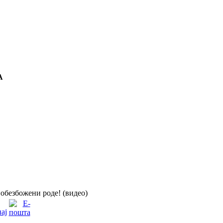
А
обезбожени роде! (видео)