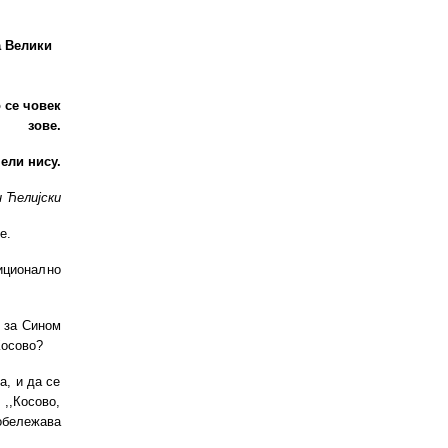
а Велики
 се човек
зове.
пели нису.
 Ћелијски
е.
диционално
 за Сином
Косово?
а, и да се
 ,,Косово,
 обележава