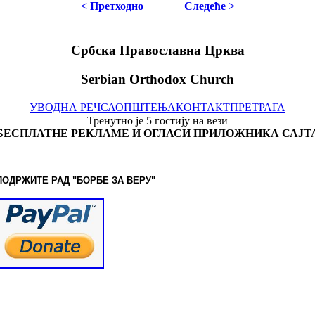
< Претходно
Следеће >
Србска Православна Црква
Serbian Orthodox Church
УВОДНА РЕЧ
САОПШТЕЊА
КОНТАКТ
ПРЕТРАГА
Тренутно је 5 гостију на вези
БЕСПЛАТНЕ РЕКЛАМЕ И ОГЛАСИ ПРИЛОЖНИКА САЈТ
ПОДРЖИТЕ РАД "БОРБЕ
ЗА ВЕРУ"
© www.borbazaveru.info. Сва права задржана.