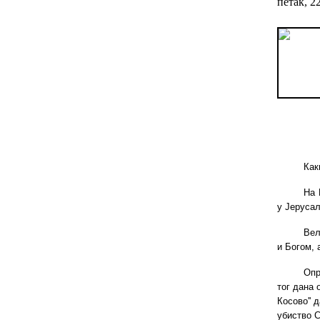
петак, 2
Как
На 
у Јерусал
Вел
и Богом, 
Опр
тог дана 
Косово'' 
убиство С