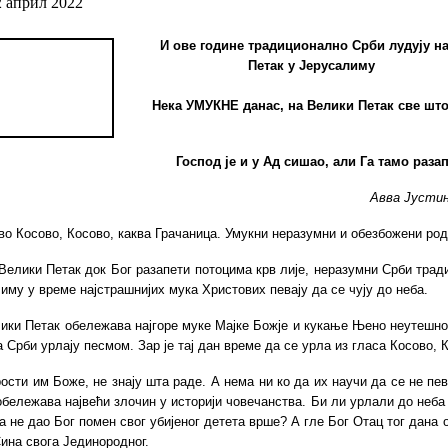
2 април 2022
И ове године традиционално Срби лудују н
Петак у Јерусалиму
Нека УМУКНЕ данас, на Велики Петак све што
Господ је и у Ад сишао, али Га тамо раза
Авва Јустин
во Косово, Косово, каква Грачаница. Умукни неразумни и обезбожени род
Велики Петак док Бог разапети потоцима крв лије, неразумни Срби тра
иму у време најстрашнијих мука Христових певају да се чују до неба.
ики Петак обележава најгоре муке Мајке Божје и кукање Њено неутешно
а Срби урлају песмом. Зар је тај дан време да се урла из гласа Косово, 
ости им Боже, не знају шта раде. А нема ни ко да их научи да се не пев
обележава највећи злочин у историји човечанства. Би ли урлали до неба
да не дао Бог помен свог убијеног детета врше? А гле Бог Отац тог дана
ина свога Јединородног.