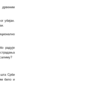
у дрвеним
ог убијан.
ви.
иционално
бо радује
 страдања
усалиму?
 шта Срби
им било и