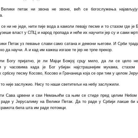
Велики петак ни звона не звоне, већ се богослужења најављуј
а.
 се ни не једе, нити пије вода а камоли певају песме и то стазом где је Б
узеше власт у СПЦ и народ пропада и неће их научити јер су и сами мрт
ики Петак уз певање слави само сатана и демони његови. И Срби трад
 ко да научи. А и кад им кажеш изгазе те јер не трпе прекор.
ли Богу пријатно, је ли Мајци Божјој срцу мило, да ли се цело не
и у часовима када је Бог убијан најстрашнијим мукама, стазом
 србску песму Косово, Косово и Грачаница која се ори тим у целом Јер
 то није заслужио. Нису то наши светитељи на небу заслужили.
ти Сава црвени и сви Немањићи са њим се стиде пред целим Небом
 раде у Јерусалиму на Велики Петак. Да то раде у Србији лакше би 
срамота била шта им раде потомци.