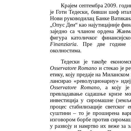
Крајем септембра 2009. годи
је Готи Тедески, бивши шеф ита
Нови руководилац Банке Ватикана
„Опус Деи“ као најутицајније фина
заједно са чланом ордена Жанм
фигура католичког финансијск
Finanziaria
. Пре две године Р
околностима.
Тедески је такође економс
Osservatore Romano
и стекао је р
етику, коју предаје на Миланском
лансирао «револуционарну» идеју
Osservatore Romano
, а коју ј
превладавање садашње кризе мо
инвестиција у сиромашне (земље
процес стабилизације светског 
суштини – то је проширена вар
изговором борбе против сиромаш
у развоју и намртво их веже за за