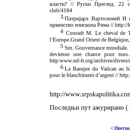
власти? // Руски Преглед. 22 сеп
club/4184
3.
Патријарх Вартоломей И и
првенство епископа Рима // http://k
4
Conradt M. Le cheval de Tro
l’Europe.Grand Orient de Belgique,
5
Sm. Gouvernance mondiale. No
devienne une chance pour tou
http:www.ssf-fr.org/archives/divers
6.
La Banque du Vatican au hit-
pour le blanchiment d’argent // http
http://www.srpskapolitika.c
Последњи пут ажурирано ( 
< Претхо