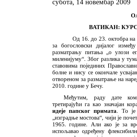
субота, 14 новембар 2009
О
ВАТИКАН: КУР
Од 16. до 23. октобра на Кип
за богословски дијалог између
разматрању питања „о улози е
миленијуму“. Због разлика у тум
ставовима појединих Православн
болне и нису се окончале усвај
отвореном за разматрање на наред
2010. године у Бечу.
Међутим, раду дате коми
третирајући га као значајан ко
идеје папског примата
. То је
„изградње мостова“, чији је поч
1965. године. Али ако је за в
испољавао одређену флексибилн