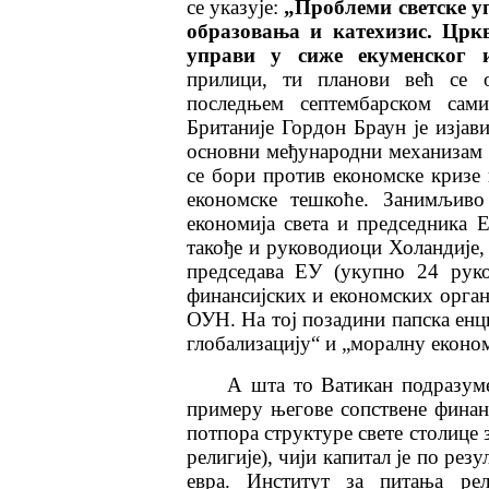
се указује:
„Проблеми светске у
образовања и катехизис. Цркв
управи у сиже екуменског 
прилици, ти планови већ се о
последњем септембарском сам
Британије Гордон Браун је изјави
основни међународни механизам 
се бори против економске кризе
економске тешкоће. Занимљиво
економија света и председника 
такође и руководиоци Холандије,
председава ЕУ (укупно 24 руко
финансијских и економских орган
ОУН. На тој позадини папска енц
глобализацију“ и „моралну економ
А шта то Ватикан подразум
примеру његове сопствене финанс
потпора структуре свете столице 
религије), чији капитал је по ре
евра. Институт за питања рел