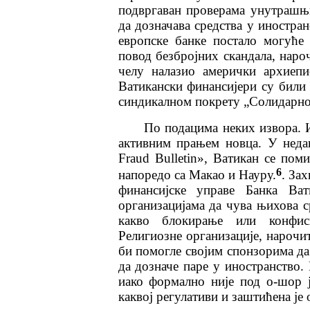
подвргаван проверама унутрашњ
да дозначава средства у иностранс
европске банке постало могуће 
повод безбројних скандала, наро
челу налазио амерички архиепи
Ватикански финансијери су били
синдикалном покрету „Солидарнос
По подацима неких извора. И
активним прањем новца. У недав
Fraud Bulletin», Ватикан се пом
6
напоредо са Макао и Науру.
. За
финансијске управе Банка Ва
организацијама да чува њихова с
какво блокирање или конфиск
Религиозне организације, нарочит
би помогле својим спонзорима да
да дозначе паре у иностранство.
иако формално није под о-шор ј
каквој регулативи и заштићена је 