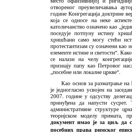
место офанзивнијој и ригидниј
отвореног преувеличавања ауто
године Конгрегација доктрине ве
која се односе на неке аспект
католичанство означено као „једи
поседује потпуну истину хриш
хришћани само могу стећи ист
протестантизам су означени као н
елементе истине и светости“. Како
се налази на челу конгрегациј
признају папу као Петровог нас
„посебне или локалне цркве“.
Као основ за разматрање на 
је једногласно усвојен на засе
2007. године у одсуству делегац
принуђена да напусти сусрет. 
административне структуре црк
теоријском моделу примата, 
документ имао је за циљ да 
посебних права римског епис