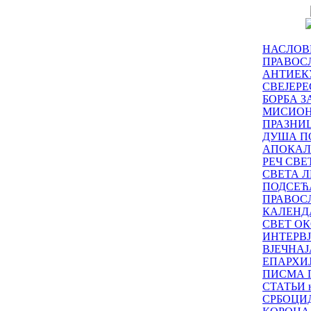
НАСЛОВ
ПРАВОСЛ
АНТИЕК
СВЕЈЕР
БОРБА З
МИСИО
ПРАЗНИ
ДУША П
АПОКАЛ
РЕЧ СВ
СВЕТА Л
ПОДСЕЋ
ПРАВОС
КАЛЕНД
СВЕТ ОК
ИНТЕРВ
ВЈЕЧНАЈ
ЕПАРХИ
ПИСМА 
СТАТЬИ н
СРБОЦИ