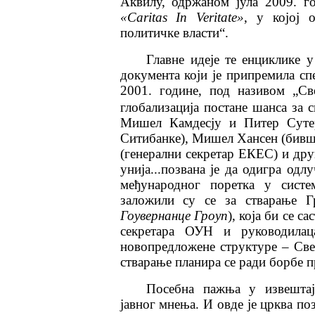
Аквилу, одржаном јула 2009. г
«Caritas In Veritate»
, у којој 
политичке власти“.
Главне идеје те енциклике 
документа који је припремила сп
2001. године, под називом „Св
глобализација постане шанса за с
Мишел Камдесју и Питер Сутер
Ситибанке), Мишел Хансен (бивш
(генерални секретар ЕКЕС) и дру
унија...позвана је да одигра од
међународног поретка у систем
заложили су се за стварање Г
Гоувернанце Гроуп
), која би се с
секретара ОУН и руководил
новопредложене структуре – Све
стварање планира се ради борбе 
Посебна пажња у извештај
јавног мнења. И овде је црква по