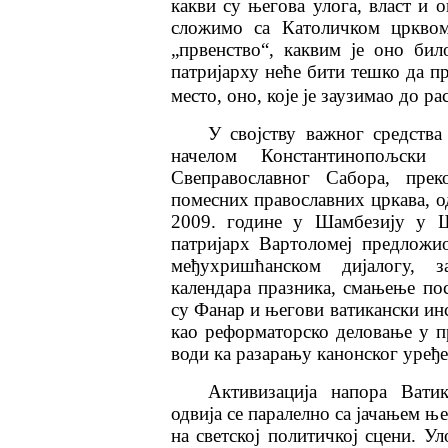
какви су његова улога, власт и
сложимо са Католичком црквом
„првенство“, каквим је оно би
патријарху неће бити тешко да п
место, оно, које је заузимао до ра
У својству важног средства
начелом Константинопољски 
Свеправославног Сабора, прек
помесних православних цркава, од
2009. године у Шамбезију у Шв
патријарх Вартоломеј предложи
међухришћанском дијалогу, з
календара празника, смањење пос
су Фанар и његови ватикански и
као реформаторско деловање у пр
води ка разарању канонског уређ
Активизација напора Вати
одвија се паралелно са јачањем ње
на светској политичкој сцени. Уло