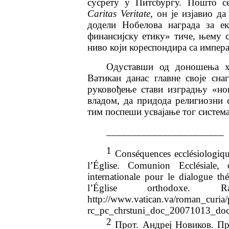
сусрету у Питсбургу. Пошто се
Caritas Veritate
, он је изјавио д
додели Нобелова награда за е
финансијску етику» тиче, њему с
ниво који кореспондира са импера
Одуставши од доношења хр
Ватикан данас главне своје сна
руковођење стави изградњу «нов
владом, да придода религиозни 
тим поспеши усвајање тог система
_______________________
1
Conséquences ecclésiologique
l’Église. Comunion Ecclésiale, 
internationale pour le dialogue th
l’Église orthodoxe.
http://www.vatican.va/roman_curia/
rc_pc_chrstuni_doc_20071013_doc
2
Прот. Андреј Новиков. Пр