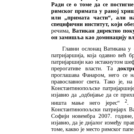
Ради се о томе да се постигн
римског примата у раној хри
или „примата части“, али н
специфични институт, који обе
речима,
Ватикан директно поку
он замишља као доминацију вл
Главни ослонац Ватикана у
патријаршија, која одавно већ б
патријаршији као истакнутом шеф
прерогативе власти. Та
доктр
проглашава Фанаром, него се н
православног света. Тако је, н
Константинопољске патријаршиј
изјавио да „одбијање да се прихв
2
ништа мање него јерес“
. 
Константинопољски патријарх Ва
Софији новембра 2007. године, 
изјавио, да је дијалог између пра
томе, какво је место римског пап