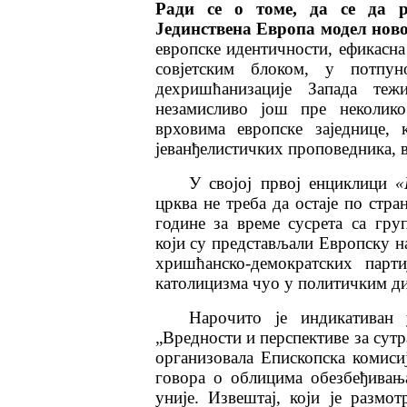
Ради се о томе, да се да р
Јединствена Европа модел ново
европске идентичности, ефикасна
совјетским блоком, у потпу
дехришћанизације Запада те
незамисливо још пре неколико
врховима европске заједнице, 
јеванђелистичких проповедника, в
У својој првој енциклици
«
црква не треба да остаје по стр
године за време сусрета са гру
који су представљали Европску н
хришћанско-демократских парти
католицизма чуо у политичким ди
Нарочито је индикативан
„Вредности и перспективе за сутр
организовала Епископска комиси
говора о облицима обезбеђивањ
уније. Извештај, који је разм