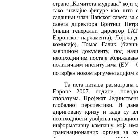
стране „Комитета мудраца“ који 
тако значајне фигуре као шт
садашњи члан Папског савета за 
савета директора Бритиш Петро
бивши генерални директор ГА
Европског парламента), Лојола 
комисије), Томас Галик (бивш
завршном документу, под нази
неопходнијим постаје зближавањ
политичким институтима (ЕУ – О
потврђен новом аргументацијом з
Та иста питања разматрана 
Европе 2007. године, повод
споразума. Пројекат Јединстве
глобалној перспективи. И дан
дириговану кризу и када су вл
неопходности увођења наднацион
информативну кампању, која има
транснационалних органа за к