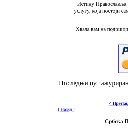
Истину Православља
услугу
, која
постоји са
Хвала вам на подршци
Последњи пут ажурирано
< Претхо
[ Назад ]
Србска 