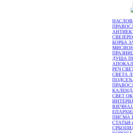
НАСЛОВ
ПРАВОСЛ
АНТИЕК
СВЕЈЕР
БОРБА З
МИСИО
ПРАЗНИ
ДУША П
АПОКАЛ
РЕЧ СВ
СВЕТА Л
ПОДСЕЋ
ПРАВОС
КАЛЕНД
СВЕТ ОК
ИНТЕРВ
ВЈЕЧНАЈ
ЕПАРХИ
ПИСМА 
СТАТЬИ н
СРБОЦИ