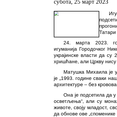
субота, 25 март 2023
Иг
подсе
прогони
Татари 
24. марта 2023. го
игуманија Городо
ч
ког Ник
украјинске власти да су 
хришћане, али Цркву нису
Матушка Михаила је у
је „1993. године сваки н
архитектуре – без кровова,
Она је подсетила да у
осветљења“, али су мона
животе, своју младост, св
да обнове ове „споменике 