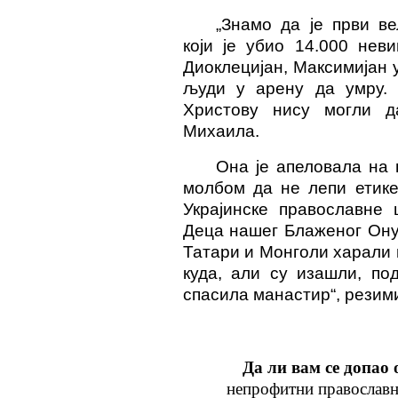
„Знамо да је први в
који је убио 14.000 нев
Диоклецијан, Максимијан у
људи у арену да умру. 
Христову нису могли да
Михаила.
Она је апеловала на 
молбом да не лепи етике
Украјинске православне 
Деца нашег Блаженог Ону
Татари и Монголи харали
куда, али су изашли, по
спасила манастир“, резим
Да ли вам се допао 
непрофитни православн