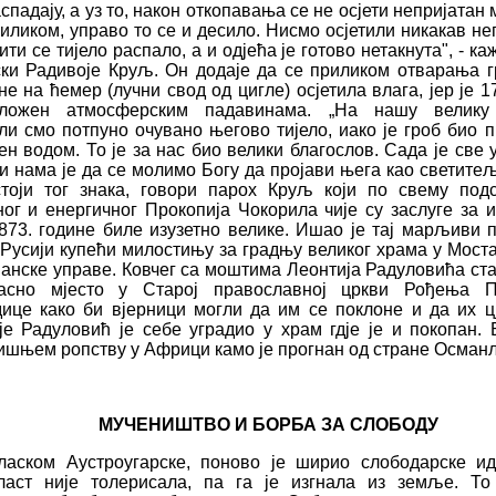
спадају, а уз то
,
након откопавања се н
е
осјети непријатан 
иликом, управо то с
е
и д
е
сило. Нис
м
о осјетили
никакав не
ити
се тијело распало
,
а и
одје
ћ
а
је
го
т
ово
нетакнута", - ка
ки
Радивој
е
Круљ.
Он
додаје
да се приликом отварања
не
на
ћ
емер (лу
ч
ни свод од цигле) осјетила влага, јер је 1
ло
ж
ен атмосферским падавинама. „На на
ш
у велику
ли смо потпуно о
ч
увано његово тијело
,
иако је гроб био
п
ен водом.
То
је за нас
био велики
благослов.
Сада
је
све 
 и нама је да се мо
л
имо Богу да пројави њега као светите
тоји тог знака
,
говори парох Круљ који по свему подс
ог и енерги
ч
ног Прокопија
Ч
окорила
ч
ије су заслуге за 
873. го­дине биле изузетно велике. И
ш
ао је тај марљиви 
 Русији купе
ћ
и милостињу за градњу великог храма у Мост
манск
е
управ
е
. Ков
ч
ег
са мо
ш
тима
Л
еон­тија Радулови
ћ
а ст
асно мјесто у Старој православној цркви Ро
ђ
ења П
диц
е
како би вјерници могли да им се поклоне и
да их ц
ј
е
Радулови
ћ
је себе уградио у храм гдје је и покопан. 
и
ш
њем ропству
у Африци камо је прогнан од стране Османл
МУ
Ч
ЕНИ
Ш
ТВО
И
БОРБА ЗА СЛОБОДУ
ласком Аустроугарск
е
, поново је
ш
ирио слободарске и
ласт није толерисала
,
па га је изгнала из земље. То