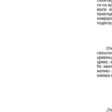
Леонтиј
се на в
мали к
приклад
намјер
подигну
От
све
ш
те
црквењ
цркве
,
а
ће
имат
велико 
оквира 
„Т