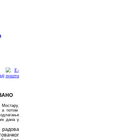
а
ВАНО
у Мостару
,
а потом
 одлагање
их дана у
радова
гова
ч
ког