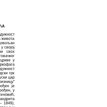
ЋА
дужност
а живота
адовољан
у својој
ши свох
говачког
 цркве у
ркофага
 дужност
дски грк
уски цар
ризницу“
рођен је
рођен, у
тиновић,
мандрита
– 1849),