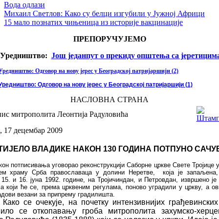
Вода одлази
Михаил Светлов: Како су белци изгубили у Јужној Африци
15 мало познатих чињеница из историје вакцинације
ПРЕПОРУЧУЈЕМО
Уредништво:
Још једанпут о прекиду општења са јеретицим
Уредништво: Одговор на нову јерес у Београдској патријаршији (2)
Уредништво: Одговор на нову јерес у Београдској патријаршији (1)
НАСЛОВНА СТРАНА
ис митрополита Леонтија Радуловића
, 17 децембар 2009
ТИЈЕЛО ВЛАДИКЕ НАКОН 130 ГОДИНА ПОТПУНО СА
Ч
У
кон потписивања
уговорао реконструкцији Саборн
е
ц
р
кве Свете Тројице 
јем храму Срба
православаца
у
дол
и
ни
Неретве
,
која
је запаљ
е
на
,
а
15
. и 16. јуна 1992. године
,
на Троји
ч
индан
,
и Петровдан
,
извр
ш
ено је
ла који
ће
се,
према црквеним р
ег
улама
,
поново уградили у цркву, а
ов
адови в
е
зани за
припрему
градили
ш
та.
ко
се
о
че
кује
,
на по
ч
етку
интензив
ни
јих
гра
ђ
евинских
пило с
е
о
т
копавању гроба митрополита захумско-херце