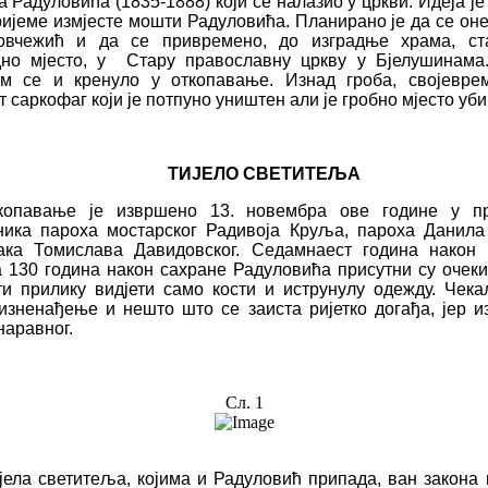
а Радуло­ви
ћ
а (1835-1888) који се
налазио
у
цркви.
Идеја је
ријеме измјест
е
мо
ш
ти Радулови
ћ
а. Планирано је да се он
ов
ч
ежи
ћ
и да се привремено
,
до и
з
градње храма
,
ст
но мј
е
сто
, у
Стару православну цркву у Бјелу
ш
инама
ом се и кренуло у
откопавање. Изнад гроба, својевре
т саркофаг који је потпуно уни
ш
тен али
је
гробно мјесто уб
ТИЈЕЛО СВЕТИТ
ЕЉ
А
копавање је извр
ш
ено 13. новембра ове године у пр
ника пароха мостарског
Радивоја
Круља
,
пароха
Данила
ака Томислава Давидовског. Седамн
а
ест година након 
 130 година након сахране Радулови
ћ
а присутни су о
ч
ек
и прилик
у
видјети само кости и иструнулу од
еж
ду.
Че
ка
изнена
ђ
ење и н
еш
то
ш
то се заиста ријетко догађа, јер и
наравног.
Сл. 1
ијела светитеља, којима и Радулови
ћ
припада
,
ван закона