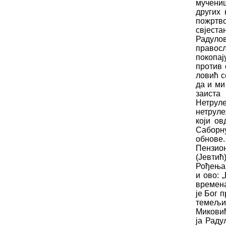
му
ч
ени
других 
по
жрт
в
свј
е
ста
Радуло
правос
покопај
против
лови
ћ
с
да и ми
заиста
Нетрул
нетруле
који ов
Саборн
обнове.
П
е
нзио
(Јевти
ћ
Ро
ђ
ења 
и ово: 
времена
је
Бог
п
тем
е
љи
Микови
ја Раду