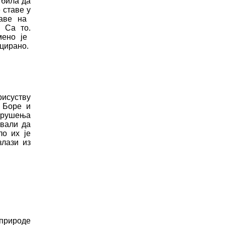
 била да
е ставе
у
аве на
. Са то
.
мено је
ицирано.
исуству
Боре и
ру
ш
ења
ивали да
ло их је
злази из
 природе