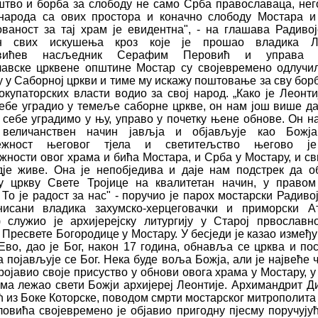
ш
тво и борба за слободу н
е
само Срба православаца, нег
народа са ових простора и кона
ч
но слободу Мостара 
ованост за тај храм је
е
видентна", - на гла
ш
ава Радивој
н свих иску
ше
ња кроз које
је
про
ш
ао владика Ле
ви
ћ
ев
насљедник
Серафим
П
е
рови
ћ
и
управа 
лавске
црквене
оп
ш
тине
Мостар су св
о
јевремено одлу
ч
и
у у Саборној цркви и тиме му иска
ж
у по
ш
товање за сву
бор
окупаторских
власти водио
за
свој народ. „Како
ј
е
Леонтиј
ебе уградио у темеље саборн
е
цркве, он нам јо
ш
ви
ш
е да
 себе уградимо у њу
,
управо у по
ч
етку њ
е
не обнове. Он н
 вели
ч
анствен на
ч
ин јав
љ
ја и објављуј
е
као Бо
ж
ј
е
ж
ност његовог т
ј
ела и светите
љс
тво његово је
ж
ности овог храма и би
ћ
а Мостара, и Срба у Мостару
,
и св
дје
ж
иве. Она је непобједива и даје нам подстрек да 
у цркву Св
е
те Тројице на квалитетан на
ч
ин
,
у правом
 То ј
е
радост за нас" - пору
ч
ио је парох мостарски Радиво
нисани владика захумско-х
е
рц
еговачки и приморски
А
)
слу
ж
ио
је
архијерејску литургију у Старој првославн
Пресвете Богородице у Мостару. У бесједи је казао изме
ђ
у
„Ево, дао је Бог
,
након 17 година
,
обнавља се црква и пос
 појављује се Бог
.
Нека буде воља Бо
ж
ја, али је најве
ћ
е
ројавио
своје
присуство
у
обнови
овога храма
у
Мостару
,
у
ма
ле
ж
ао свети Бо
ж
ји архиј
е
реј Леонтиј
е.
Архимандрит Ди
ћ
из Боке Которске
,
поводом смрти мостарског митрополита
лови
ћ
а својевремено је објавио пригодну пјесму пору
ч
ују