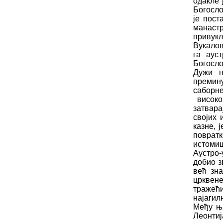
одакле 
Богосло
је пост
манастр
привук
Вукалов
га аус
Богосло
Дужи н
премину
саборне
висок
затвара
својих
казне, 
повра
истомиш
Аустро-
добио з
већ зн
црквен
тражећ
најагил
Међу њи
Леонтиј