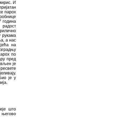
мирис. И
пријатан
ж
е парох
гробнице
7
година
 радост
рили
ч
но
у
рукама
ља
,
а нас
је
ћ
а на
изградњу
парох по
ару пред
ављен је
ресвете
јеливају.
Био је у
ија.
деје
ш
то
 његово