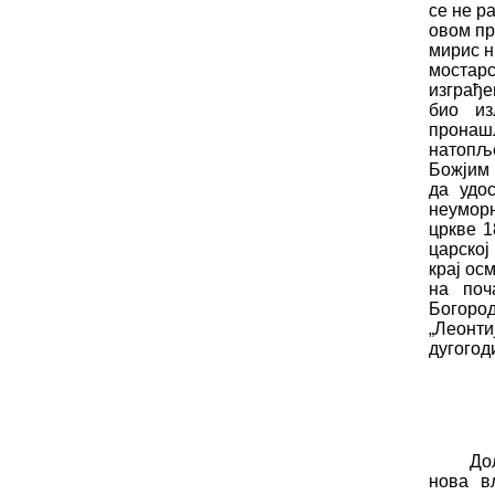
се не ра
овом пр
мирис
н
мостарс
изграђе
био из
прона
ш
натопљ
Бо
ж
јим
да удос
неуморн
цркве 1
царској
крај ос
на по
ч
Богоро
„Л
е
онти
дугогод
До
нова в