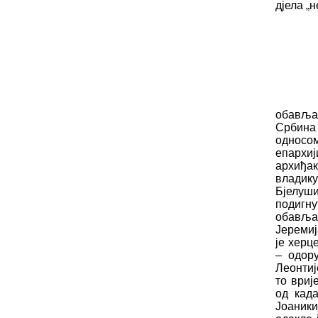
дјела „н
Прије 
обављал
Србина
односом
епархи
архиђак
владику
Бјелуш
подигну
обављао
Јеремиј
је херц
– одору
Леонтиј
то вриј
од када
Јоаники