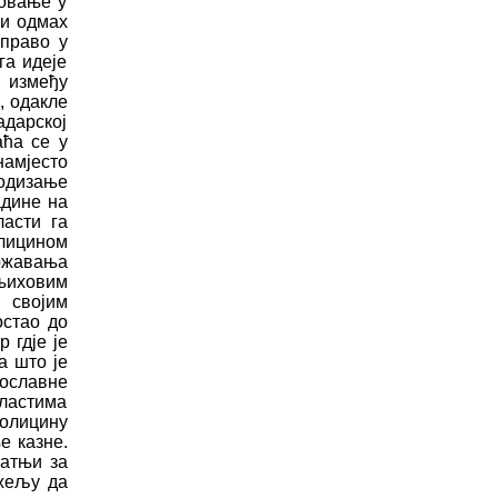
ловање у
 и одмах
управо у
га идеје
 између
, одакле
дарској
аћа се у
амјесто
подизање
адине на
ласти га
олицином
ржавања
 њиховим
својим
остао до
 гдје је
а што је
ославне
ластима
олицину
е казне.
патњи за
 жељу да