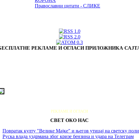
КОРОНА
Православни цитати - СЛИКЕ
БЕСПЛАТНЕ РЕКЛАМЕ И ОГЛАСИ ПРИЛОЖНИКА САЈТ
РЕКЛАМЕ И ОГЛАСИ
СВЕТ ОКО НАС
Повратак култу "Велике Мајке" и његов утицај на светску пол
Руска влада уздрмана због кризе бензина и удара на Телеграм