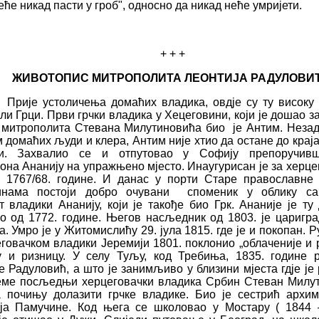
е
ће
никад пасти у гроб", односно да никад не
ћ
е умријети.
+ + +
ЖИВОТОПИС МИТРОПОЛИТА ЛЕОНТИЈА РАДУЛОВИ
устоличења домаћих владика, овдје су ту високу 
и Грци. Први грчки владика у Хецеговини, који је дошао з
 митрополита Стевана Милутиновића био
је Антим. Нез
 домаћих људи и клера, Антим није хтио да остане до краја 
ји. Захвалио се и отпутовао у Софију препоручив
она Ананију на упражњено мјесто. Инаугурисан је за херце
 1767/68. године. И данас у порти Старе православне
инама постоји добро очувани
споменик у облику са
т владики Ананију, који је такође био Грк. Ананије је ту
 од 1772. године. Његов насљедник од 1803. је царигра
а. Умро је у Житомислићу 29. јула 1815. где је и покопан. Р
еговачком владики Јеремији 1801. поклонио „облаченије и 
 и ризницу. У селу Туљу, код Требиња, 1835. године 
е Радуловић, а што је занимљиво у близини мјеста гдје је 
еме посљедњи херцеговачки владика Србин Стеван Милу
 почињу долазити грчке владике. Био је сестрић архи
ја Памучине. Код њега се школовао у Мостару ( 1844 