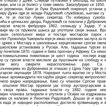
је отишао у Дужи. Слиједи путовање у Београд, на шко
вији, али га је болест у томе омела. Закалуђерио се 1850.
ао јеромонах. Како је Лука Вукаловић покренуо устанак 
иру Дужи гдје је млади Радуловић службовао, његове су 
ле, те је постао Лукин секретар. По избијању сукоба
ића и цетињског двора, Радуловић се повлачи у Дубровник
тријске власти фебруара 1862. склањају у Задар. У за
вији му се пружила шанса да употпуни своје знање. Вр
акон склопљеног мира и постаје мостарски парох н
лог Прокопија Чакорила који је имао огромних заслуга за 
 цркве у Мостару и школовање херцеговачке српске омл
ошколским установама у Русији. Али, тадашње турске в
ју почетком 1870. године и бива прогнан у Африку. Са нек
 истомишљеника помилован је шест година
послије изд
јер су турске власти мислиле да пуштањем на слободу и
тком могу смирити нерасположење раје. Са 
љеницима из Дубровника је отишао у Црну Гору гдје је 
угарске окупације 1878. Наредног љета вратио се у Мостар
вање архимандрита постајући уједно секретар митрополит
ачило видно напредовање. Како су чланови Српске прав
е општине Мостар пружили јак отпор аустроугарским в
и своја права, тадашње власти су 1882. године нек
нијих чланова затворили и упутили у Осијек на издржавањ
ма се нализио и Леонтије Радуловић. Дошао је и крај 
а када је народно расположење достигло кулминацију и