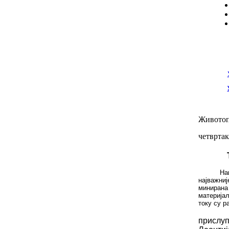
Животоп
четвртак
На
најважни
миниран
материја
т
оку су р
Ка
прислу