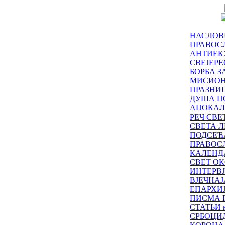
НАСЛОВ
ПРАВОСЛ
АНТИЕК
СВЕЈЕР
БОРБА З
МИСИО
ПРАЗНИ
ДУША П
АПОКАЛ
РЕЧ СВ
СВЕТА Л
ПОДСЕЋ
ПРАВОС
КАЛЕНД
СВЕТ ОК
ИНТЕРВ
ВЈЕЧНАЈ
ЕПАРХИ
ПИСМА 
СТАТЬИ н
СРБОЦИ