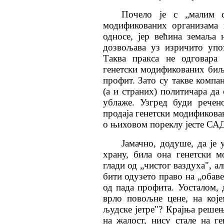
Почело је с „малим с
модификованих организама 
односе, јер већина зема
љ
а 
дозвољава уз изричито упо
Таква пракса не одговара 
генетски модификованих биља
профит. Зато су такве компа
(а и страних) политичара да 
ублаже. Узгред буди речен
продаја генетски модификова
о њиховом пореклу
јесте САД
Јамачно, додуше, да је 
храну, била она генетски 
глади од „чистог ваздуха", ал
бити одузето право на „обав
од пада профита. Уосталом, 
врло повољне цене, на кој
људске јетре"? Крајња решења
на жалост, нису стале на г