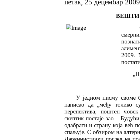
петак, 25 децембар 2009
ВЕШТИ
Сет м
смерн
познат
алимен
2009. 
постат
„П
У
једном
писму
своме
написао да „међу толико с
перспектива, поштен човек
скептик постаје зао... Будућ
одабрати и страну која већ п
спаљује. С обзиром на алтерна
Дарвинистички поглед на пол