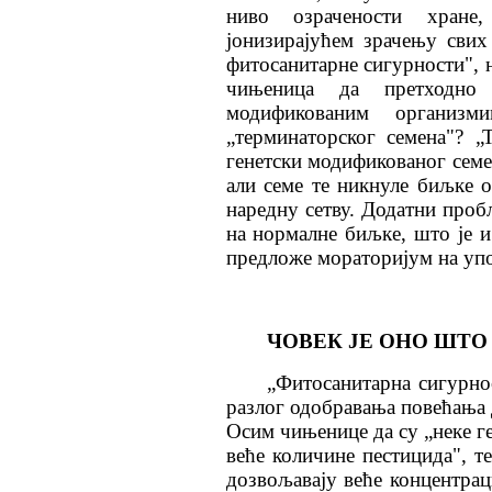
ниво озрачености хране,
јонизирајућем зрачењу свих
фитосанитарне сигурности", н
чињеница да претходно 
модификованим организми
„терминаторског семена"? „
генетски модификованог семе
али семе те никнуле биљке о
наредну сетву. Додатни пробл
на нормалне биљке, што је и
предложе мораторијум на упо
ЧОВЕК ЈЕ ОНО ШТО
„Фитосанитарна сигурно
разлог одобравања повећања 
Осим чињенице да су „неке г
веће количине пестицида", т
дозвољавају веће концентрац