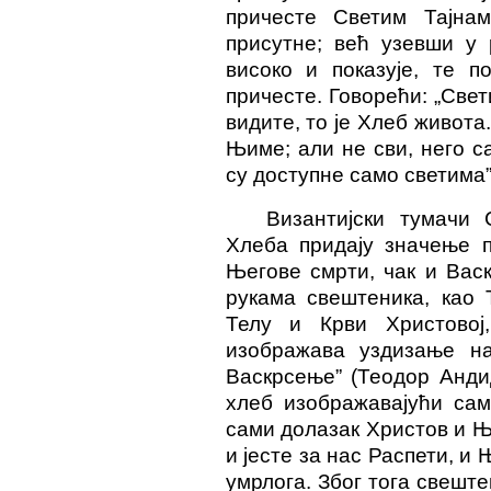
причесте Светим Тајна
присутне; већ узевши у 
високо и показује, те п
причесте. Говорећи: „Свет
видите, то је Хлеб живота
Њиме; али не сви, него са
су доступне само светима” (
Византијски тумачи 
Хлеба придају значење п
Његове смрти, чак и Вас
рукама свештеника, као 
Телу и Крви Христовој
изображава уздизање н
Васкрсење” (Теодор Андид
хлеб изображавајући са
сами долазак Христов и Њ
и јесте за нас Распети, и 
умрлога. Због тога свеште