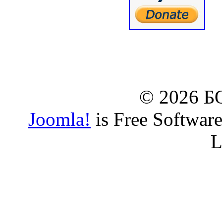
© www.borbazaveru.i
© 2026 
Joomla!
is Free Softwar
L