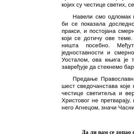
којих су честице светих, с
Навели смо одломак 
би се показала доследно
пракси, и постојана смер
који се дотичу ове теме
ништа посебно. Међут
једноставности и смерно
Уосталом, ова књига је 
завређује да стекнемо бар
Предање Православне
шест сведочанстава које 
честице светитеља и ве
Христовог не претварају,
него Агнецом, значи Часн
Да ли вам се допао 