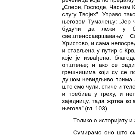
„Спери, Господе, Часном 
слугу Твојих”. Управо та
његовом Тумачењу: „Јер ч
будући да лежи у бл
свештеносавршавању С
Христово, и сама непосред
и стављена у путир с Крв
које је извађена, благод
општење; и ако се ради
грешницима који су се по
душом невидљиво прима з
што смо чули, стиче и тел
и пребива у греху, и неп
заједницу, тада жртва кој
његова” (гл. 103).
Толико о историјату и 
Сумирамо оно што с