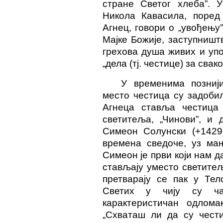
стране Светог хлеба”. 
Никола Кавасила, поред
Агнец, говори о „увођењу
Мајке Божије, заступништ
грехова душа живих и уп
„дела (тј. честице) за свако
У временима позниј
место честица су задоби
Агнеца ставља честица 
светитеља, „Чинови”, и 
Симеон Солунски (+1429)
времена сведоче, уз ма
Симеон је први који нам д
стављају уместо светитељ
претварају се пак у Тел
Светих у чију су ча
карактеристичан одлома
„Схваташ ли да су чест