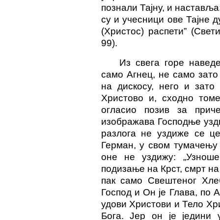
познали Тајну, и наставља
су и учесници ове Тајне д
(Христос) распети” (Свети
99).
Из свега горе наведе
само Агнец, не само зато
на дискосу, него и зато
Христово и, сходно томе
огласио позив за при
изображава Господње узди
разлога не уздиже се це
Герман, у свом тумачењу
оне не уздижу: „Узнош
подизање на Крст, смрт н
пак само Свештеног Хле
Господ и Он је Глава, по 
удови Христови и Тело Хри
Бога. Јер он је једини 