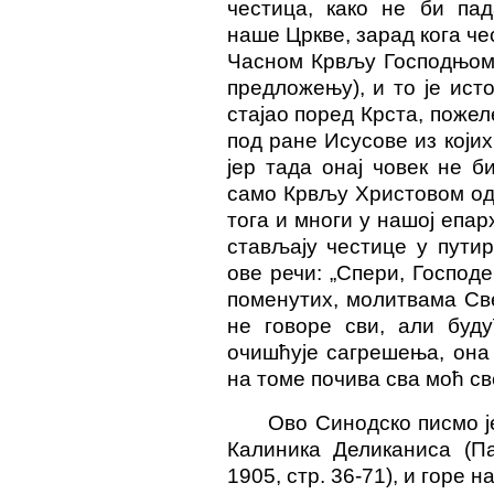
честица, како не би па
наше Цркве, зарад кога че
Часном Крвљу Господњом 
предложењу), и то је исто
стајао поред Крста, пожел
под ране Исусове из којих
јер тада онај човек не б
само Крвљу Христовом од
тога и многи у нашој епар
стављају честице у пути
ове речи: „Спери, Господ
поменутих, молитвама Свет
не говоре сви, али буд
очишћује сагрешења, она 
на томе почива сва моћ св
Ово Синодско писмо ј
Калиника Деликаниса (Па
1905, стр. 36-71), и горе 