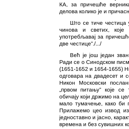
КА, за причешће верник
делова колико је и причасн
Што се тиче честица 
чинова и светих, које
употребљавај за причешћ
две честице”./.../
Већ је још један зва
Ради се о Синодском писм
(1651-1652 и 1654-1655) Н
одговара на двадесет и с
Никон Московски посла
„првом питању” које се 
обичају који држимо на цел
мало тумачење, како би 
Прилажемо цео извод из 
једноставно и јасно, кара
времена и без сувишних к