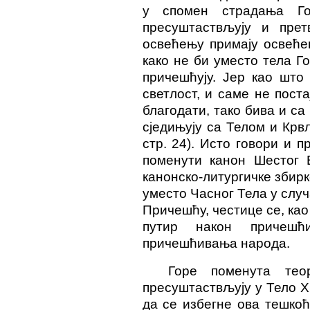
у спомен страдања Го
пресуштаствљују и претв
освећењу примају освеће
како не би уместо тела Г
причешћују. Јер као што
светлост, и саме не поста
благодати, тако бива и са
сједињују са Телом и Крв
стр. 24). Исто говори и 
поменути канон Шестог 
канонско-литургичке збир
уместо Часног Тела у слу
Причешћу, честице се, као
путир након причешћ
причешћивања народа.
Горе поменута тео
пресуштаствљују у Тело Х
да се избегне ова тешко