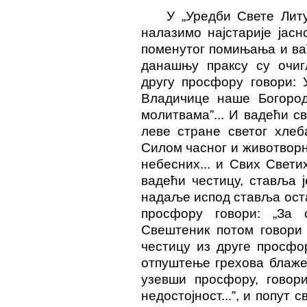
У „Уредби Свете Литу
налазимо најстарије јас
поменутог помињања и ва
данашњу праксу су очиг
другу просфору говори: 
Владичице наше Богород
молитвама”... И вадећи с
леве стране светог хлеб
Силом часног и животворн
небесних... и Свих Светих
вадећи честицу, ставља ј
надаље испод ставља оста
просфору говори: „За св
Свештеник потом говори
честицу из друге просфо
отпуштење грехова блажени
узевши просфору, говори
недостојност...”, и попут