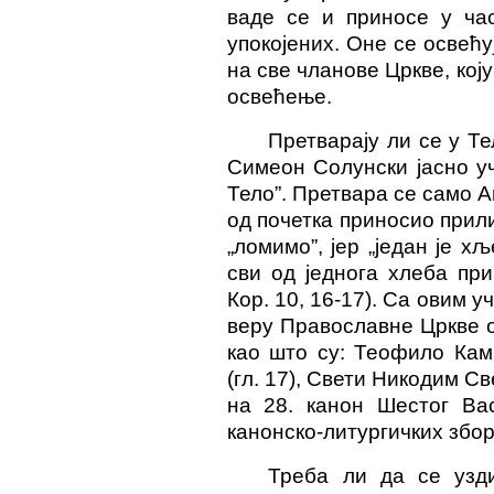
ваде се и приносе у час
упокојених. Оне се освећ
на све чланове Цркве, кој
освећење.
Претварају ли се у Т
Симеон Солунски јасно уч
Тело”. Претвара се само Аг
од почетка приносио прил
„ломимо”, јер „један је х
сви од једнога хлеба при
Кор. 10, 16-17). Са овим 
веру Православне Цркве о
као што су: Теофило Кам
(гл. 17), Свети Никодим С
на 28. канон Шестог Ва
канонско-литургичких зборни
Треба ли да се узд