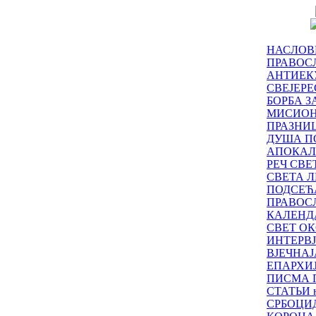
НАСЛОВ
ПРАВОСЛ
АНТИЕК
СВЕЈЕР
БОРБА З
МИСИО
ПРАЗНИ
ДУША П
АПОКАЛ
РЕЧ СВ
СВЕТА Л
ПОДСЕЋ
ПРАВОС
КАЛЕНД
СВЕТ ОК
ИНТЕРВ
ВЈЕЧНАЈ
ЕПАРХИ
ПИСМА 
СТАТЬИ н
СРБОЦИ