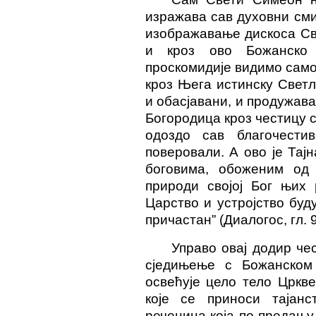
изражава сав духовни сми
изображавање дискоса Све
и кроз ово Божанско
проскомидије видимо самог
кроз Њега истинску Свет
и обасјавани, и продужава
Богородица кроз честицу с
одоздо сав благочест
поверовали. А ово је Тај
боговима, обоженим од 
природи својој Бог њих 
Царство и устројство буд
причастан” (Диалогос, гл. 9
Управо овај додир че
сједињење с Божанском
освећује цело тело Цркв
које се приноси тајанс
реченица која по предању