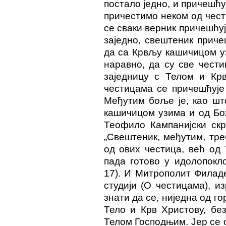
постало једно, и причешћ
причестимо неком од чест
се сваки верник причешћу
заједно, свештеник приче
да са Крвљу кашичицом уз
наравно, да су све чести
заједницу с Телом и Кр
честицама се причешћује 
Међутим боље је, као шт
кашичицом узима и од Бож
Теофило Кампанијски ск
„Свештеник, међутим, тр
од ових честица, већ од 
пада готово у идолопокл
17). И Митрополит Филад
студији (O честицама), и
знати да се, ниједна од г
Тело и Крв Христову, бе
Телом Господњим. Јер се с