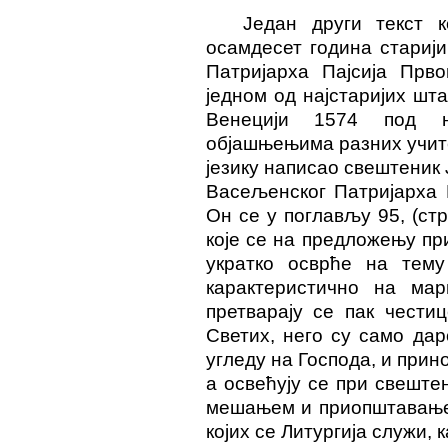
Један други текст 
осамдесет година стариј
Патријарха Пајсија Прв
једном од најстаријих шт
Венецији 1574 под н
објашњењима разних учит
језику написао свештеник 
Васељенског Патријарха Г
Он се у поглављу 95, (стр
које се на предложењу при
укратко осврће на тему
карактеристично на мар
претварају се пак чести
Светих, него су само дар
угледу на Господа, и прин
а освећују се при свешт
мешањем и приопштавањем
којих се Литургија служи, к