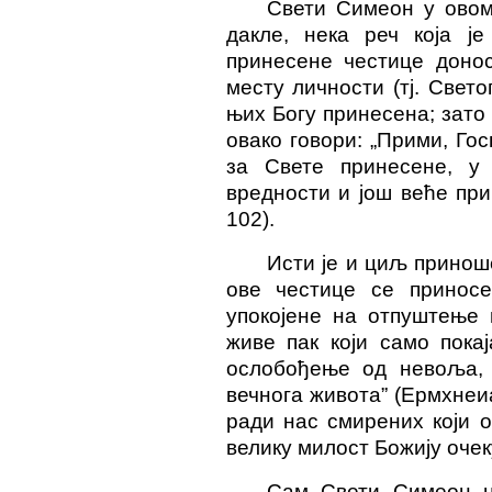
Свети Симеон у овом
дакле, нека реч која ј
принесене честице донос
месту личности (тј. Свето
њих Богу принесена; зато
овако говори: „Прими, Гос
за Свете принесене, у
вредности и још веће пр
102).
Исти је и циљ принош
ове честице се приносе
упокојене на отпуштење 
живе пак који само пока
ослобођење од невоља, 
вечнога живота” (Ермхнеиа
ради нас смирених који 
велику милост Божију очеку
Сам Свети Симеон н