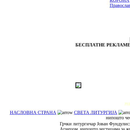
КОРОНА
Правосла
БЕСПЛАТНЕ РЕКЛАМЕ
РЕ
НАСЛОВНА СТРАНА
СВЕТА ЛИТУРГИЈА
нипошто че
Грчки литургичар Јован Фундулис
Агнецом, нипошто честицама за ж