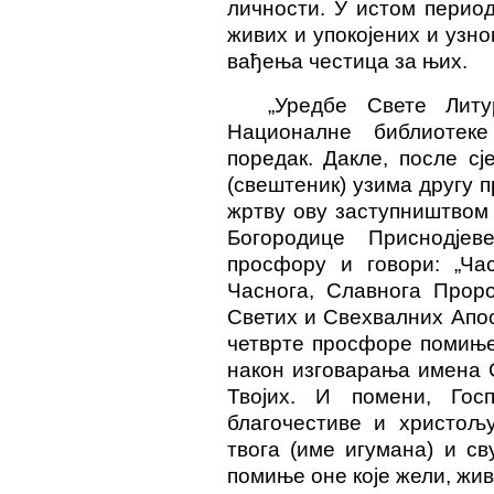
личности. У истом перио
живих и упокојених и узн
вађења честица за њих.
„Уредбе Свете Литур
Националне библиотеке
поредак. Дакле, после с
(свештеник) узима другу п
жртву ову заступништвом
Богородице Приснодје
просфору и говори: „Ча
Часнога, Славнога Проро
Светих и Свехвалних Апос
четврте просфоре помиње 
након изговарања имена С
Твојих. И помени, Госп
благочестиве и христољу
твога (име игумана) и сву
помиње оне које жели, живе