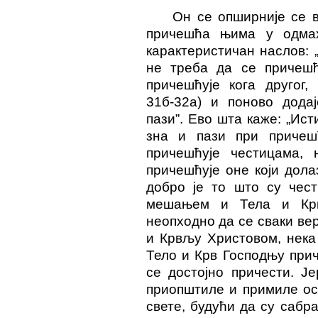
Он се опширније се 
причешћа њима у одмах 
карактеристичан наслов:
не треба да се причешћ
причешћује кога другог,
31б-32а) и поново додај
пази”. Ево шта каже: „Ист
зна и пази при причеш
причешћује честицама,
причешћује оне који дола
добро је то што су чест
мешањем и Тела и Крв
неопходно да се сваки ве
и Крвљу Христовом, нека
Тело и Крв Господњу прич
се достојно причести. Ј
приопштиле и примиле ос
свете, будући да су сабра