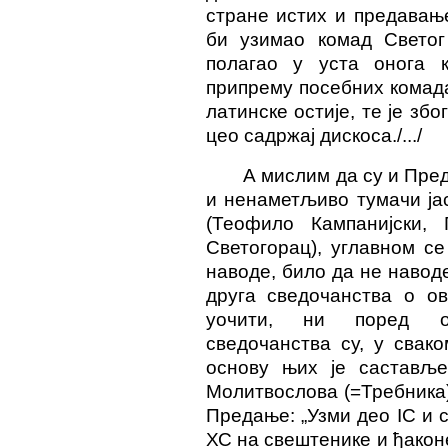
стране истих и предавањ
би узимао комад Светог
полагао у уста онога к
припрему посебних комад
латинске остије, те је зб
цео садржај дискоса./.../
А мислим да су и Пред
и ненаметљиво тумачи ја
(Теофило Кампанијски, 
Светогорац), углавном с
наводе, било да не наводе
друга сведочанства о о
уочити, ни поред одг
сведочанства су, у свако
основу њих је саставље
Молитвослова (=Требника)
Предање: „Узми део IС и с
ХС на свештенике и ђаконе