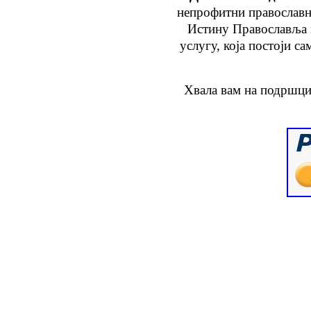
непрофитни православн
Истину Православља
услугу
, која
постоји са
Хвала вам на подршци