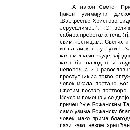
„А након Светог Пр
ђакон узимајући диск
„Васкрсење Христово видев
Јерусалиме...”, „О велик
сабира преостала тела (тј
свим честицама Светих и 
их са дискоса у путир. З
како мешамо људе заједн
како би наводно и људ
непорочна и Православн
преступник за такве оптуж
човек икада постане Бог
Светим постао претворен
Исуса и помешају се двоје 
причешћује Божанским Тај
само узима Божанску благо
човек, иако прима благод
пази како неком хришћан