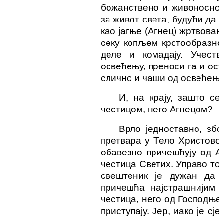
божанствено и живоносно
за живот света, будући д
као јагње (Агнец) жртвова
секу копљем крстообразно
деле и комадају. Учест
освећењу, преноси га и о
слично и чаши од освећења
И, на крају, зашто с
честицом, него Агнецом?
Врло једноставно, зб
претвара у Тело Христово
обавезно причешћују од А
честица Светих. Управо т
свештеник је дужан да
причешћа најстрашнијим
честица, него од Господњ
приступају. Јер, иако је