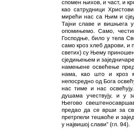
спомен њихов, и част, и к
као сатрудници Христови
мирећи нас са Њим и сјед
Тајни славе и вишњега у
опомињемо. Само, чести
Господње, било у тела Све
само кроз хлеб дарови, и п
светих) су Њему приноше
сједињењем и заједничаре
намењене освећење преда
нама, као што и кроз м
непосредно од Бога освећу
нас тиме и нас освећују
душама учествују, и у з
Његово свештеносавршав
предао да се врши за св
претрпели тешкоће и заје
у највишој слави” (гл. 94).