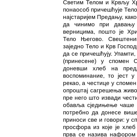
Светим Телом и Крвљу Хр
понаособ причешћује Тело
најстаријем Предању, как
да чинимо при давању
верницима, пошто је Хр
Тело Његово. Свештени
заједно Тело и Крв Господ
да се причешћују. Упамти,
(принесене) у спомен С
доневши хлеб на пред
воспоминание, то јест у
рекао, а честице у спомен
опроштај сагрешења живог
пре него што извади чест
обавља сједињење чаше и
потребно да донесе више
приноси све и говори: у с
просфора из које је хлеб
прва се назива нафором 