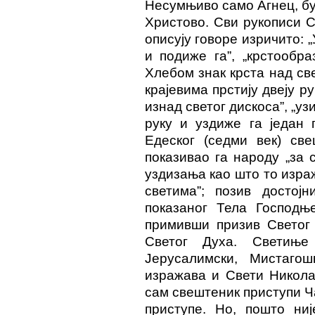
Несумњиво само Агнец, бу
Христово. Сви рукописи Св
описују говоре изричито: 
и подиже га”, „крстообр
Хлебом знак крста над св
крајевима прстију двеју р
изнад светог дискоса”, „у
руку и уздиже га један 
Едеског (седми век) св
показивао га народу „за 
уздизања као што то израж
светима”; позив достој
показаног Тела Господње
примивши призив Светог 
Светог Духа. Светиње
Јерусалимски, Мистагош
изражава и Свети Никола
сам свештеник приступи Ча
приступе. Но, пошто ни