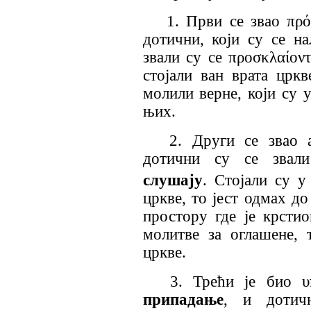
1. Први се звао
πρό
дотични
,
који су се н
звали су се
προσκλαίον
стојали ван врата цркв
молили верне, који су у
њих.
2. Други се звао
дотични су се зва
слушају
. Стојали су у
цркве, то јест одмах до
простору где је крстио
молитве за оглашене, 
цркве.
3. Трећи је био
υ
припадање
,
и доти