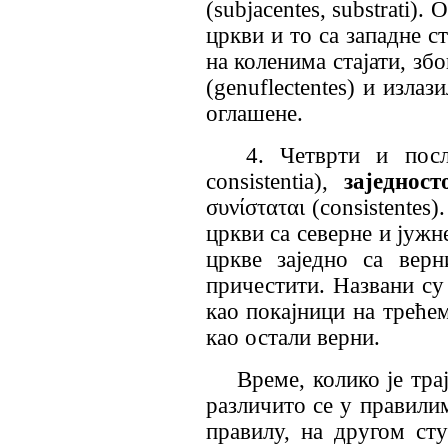
(
subjacentes
,
substrati
). 
цркви и то са западне с
на коленима стајати, збо
(
genuflectentes
) и излаз
оглашене.
4. Четврти и пос
consistentia
),
заједност
συνίσταται
(
consistentes
)
цркви са северне и јужн
цркве заједно са вер
причестити. Названи су 
као покајници на трећем
као остали верни.
Време, колико је тра
различито се у правили
правилу, на другом ст