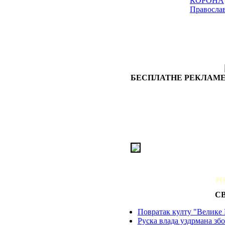
КОРОНА
Правосла
БЕСПЛАТНЕ РЕКЛАМЕ
РЕ
С
Повратак култу "Велике 
Руска влада уздрмана збо