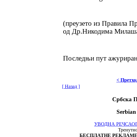
(преузето из Правила П
од Др.Никодима Милаша
Последњи пут ажурирано
< Претхо
[ Назад ]
Србска 
Serbian
УВОДНА РЕЧ
САО
Тренутно
БЕСПЛАТНЕ РЕКЛАМЕ