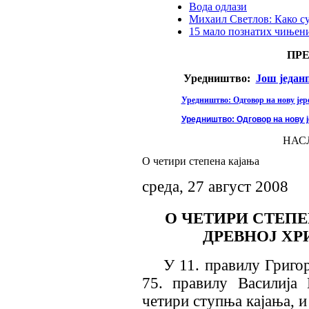
Вода одлази
Михаил Светлов: Како с
15 мало познатих чињени
ПР
Уредништво:
Још један
Уредништво: Одговор на нову јере
Уредништво: Одговор на нову ј
НАС
O четири степена кајања
среда, 27 август 2008
О ЧЕТИРИ СТЕПЕ
ДРЕВНОЈ Х
У 11. правилу Григор
75. правилу Василија
четири ступња кајања, и