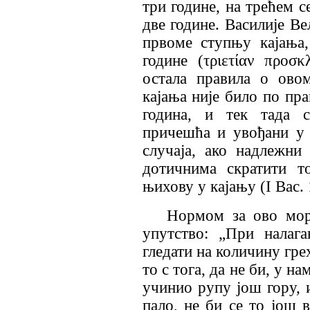
три године, на трећем 
две године. Василије Ве
првоме ступњу кајања,
године
(
τριετίαν προσκ
остала правила о овом
кајања није било по пр
година, и тек тада с
причешћа и увођани у
случаја, ако надлежн
дотичнима скратити т
њихову у кајању
(I
Вас. 
Нормом за ово мор
упутство: „При налаг
гледати на количину гре
то с тога, да не би, у н
учинио рупу још гору, 
пало, не би се то још 