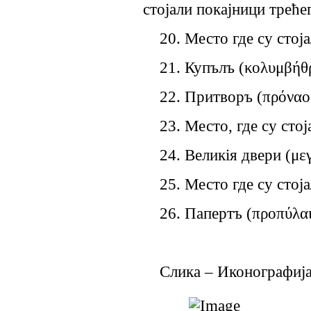
стојали покајници треће
20. Место где су стој
21. Куп
ъ
л
ъ
(
κολυμβήθ
22. Притвор
ъ
(
πρόναο
23. Место, где су сто
24. Велик
i
я
двери
(
με
25. Место где су стој
26. Паперт
ъ
(
προπύλαι
Слика – Иконографија