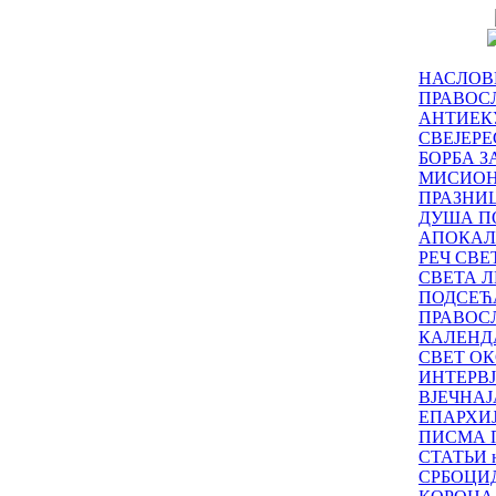
НАСЛОВ
ПРАВОСЛ
АНТИЕК
СВЕЈЕР
БОРБА З
МИСИО
ПРАЗНИ
ДУША П
АПОКАЛ
РЕЧ СВ
СВЕТА Л
ПОДСЕЋ
ПРАВОС
КАЛЕНД
СВЕТ ОК
ИНТЕРВ
ВЈЕЧНАЈ
ЕПАРХИ
ПИСМА 
СТАТЬИ н
СРБОЦИ