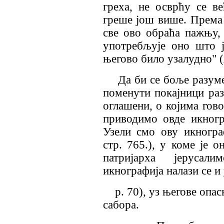
греха, не осврћу се в
греше још више. Према 
све ово обраћа пажњу,
употребљује оно што ј
његово било узалудно" (
Да би се боље разуме
поменути покајници раз
оглашени, о којима гово
приводимо овде
икног
Узели смо ову икногра
стр. 765.), у коме је о
патријарха јерусал
икнографија налази се и 
р. 70), уз његове опас
сабора.