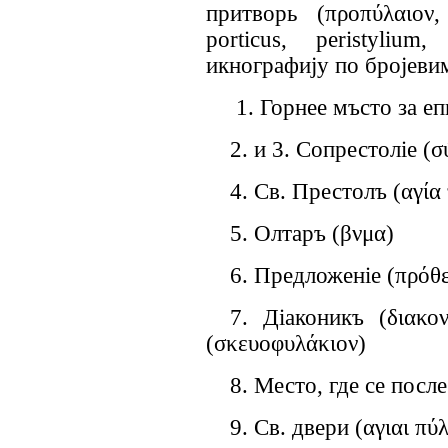
притвор
ь
(
προπύλαιον
porticus
,
peristylium
икнографију по бројевим
1. Горнее м
ъ
сто за е
2. и 3. Сопрестол
i
е
(
σ
4. Св. Престол
ъ
(
αγία
5. Олтар
ъ
(
βνμα
)
6. Предложен
i
е
(
πρόθε
7. Д
i
аконик
ъ
(
διακον
(
σκευοφ
υλάκιον)
8. Место, где се посл
9. Св. двери
(
αγιαι πύλ