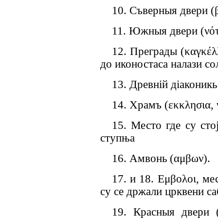
10. С
ъ
верн
ыя
двери
(
11.
Ю
жн
ыя
двери
(
νότ
12. Преград
ы
(καγκέλ
до иконостаса налази со
13. Древн
i
й
д
i
аконик
ь
14. Храм
ъ
(
εκκλησια, 
15. Место где су сто
ступња
16.
Амвонь
(
αμβων
).
17. и 18.
Εμβολοι,
мес
су се држали црквени с
19. Красн
ыя
двери