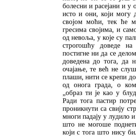
болесни и расејани и у 
исто и они, који могу 
својом моћи, тек ће 
гресима својима, и сам
од невоља, у које су пал
строгошћу доведе на
постигне ни да се делом
доведена до тога, да 
очајање, те већ не слуш
плаши, нити се крепи до
од онога града, о ко
„образ ти је као у блу
Ради тога пастир потр
проникнути са свију ст
многи падају у лудило и 
што не могоше поднети
који с тога што нису б