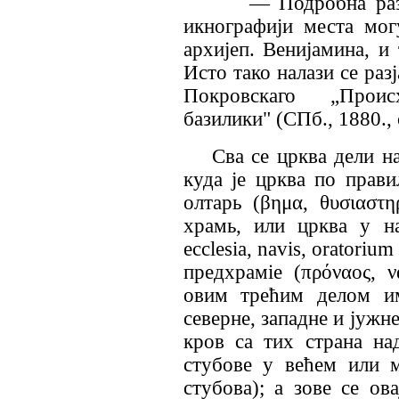
— Подробна разјаш
икнографији места мог
архијеп. Венијамина, и
Исто тако налази се раз
Покровскаго „Проис
базилики"
(СПб., 1880.,
Сва се црква дели на
куда је црква по прави
олтар
ь
(
βημα
,
θυσιαστη
храм
ь
, или црква у 
ecclesia
,
navis
,
oratorium 
предхрам
i
е
(
πρόναος
,
ν
овим трећим делом им
северне, западне и јужне
кров са тих страна н
стубове у већем или 
стубова); а зове се ов