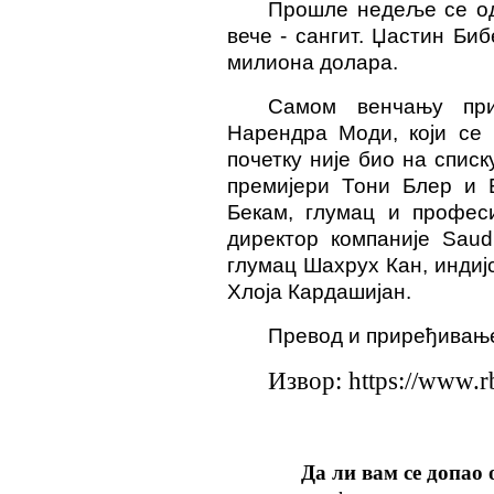
Прошле недеље се о
вече - санг
и
т. Џастин Биб
милиона долара.
Самом венчању при
Нарендра Моди, који се 
почетку није био на списк
премијери Тони Блер и Б
Бекам, глумац и профес
директор компаније Saud
глумац
Ш
ахрух Кан, инди
Хлоја
Кардашијан.
Превод и приређивање
Извор: https://www.rb
Да ли вам се допао 