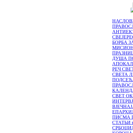
НАСЛОВ
ПРАВОСЛ
АНТИЕК
СВЕЈЕР
БОРБА З
МИСИО
ПРАЗНИ
ДУША П
АПОКАЛ
РЕЧ СВ
СВЕТА Л
ПОДСЕЋ
ПРАВОС
КАЛЕНД
СВЕТ ОК
ИНТЕРВ
ВЈЕЧНАЈ
ЕПАРХИ
ПИСМА 
СТАТЬИ н
СРБОЦИ