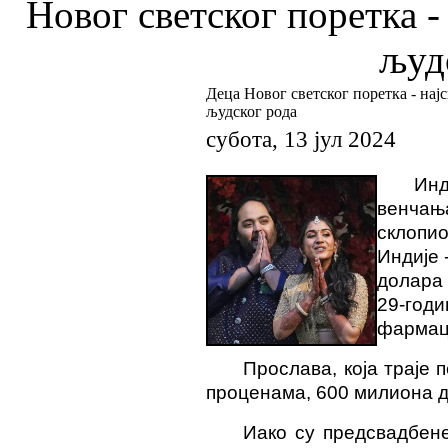
Новог светског поретка -
људ
Деца Новог светског поретка - нај
људског рода
субота, 13 јул 2024
Инд
венчања
склопио
Индије 
долара 
29-го
фармаце
Прослава, која траје 
проценама, 600 милиона д
Иако су предсвадбене