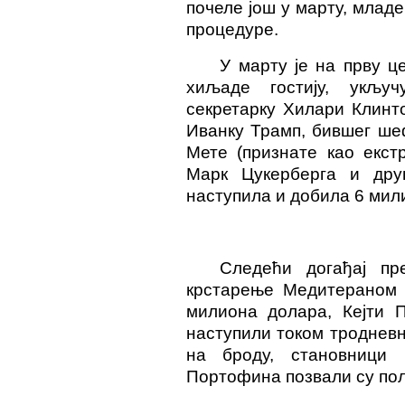
почеле још у марту, младе
процедуре.
У марту је на прву ц
хиљаде гостију, укљу
секретарку Хилари Клинт
Иванк
у
Трамп, бившег шеф
Мете (признате као екст
Марк
Цу
керберг
а
и друг
наступила и добила 6 мил
Следећи догађај пр
крстарење Медитераном з
милиона долара, Кејти П
наступили током тродневн
на броду, становници 
Портофина позвали су пол