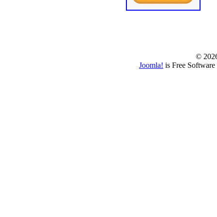
© www.borbazaver
© 202
Joomla!
is Free Software