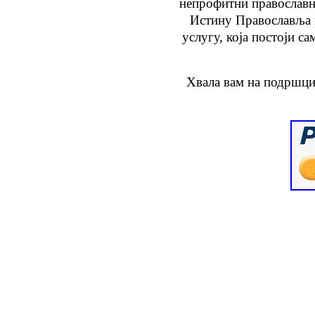
непрофитни православн
Истину Православља
услугу
, која
постоји са
Хвала вам на подршци