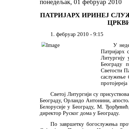
понедељак, 01 фебруар 2010
ПАТРИЈАРХ ИРИНЕЈ СЛУ
ЦРКВИ
1. фебруар 2010 - 9:15
У недељу,
Патријарх 
Литургију 
Београду 
Светости Па
саслужење 
протојереја 
Светој Литургији су присуствова
Београду, Орландо Антонини, апостол
Белорусије у Београду, М. Ђорђевић
директор Руског дома у Београду.
По завршетку богослужења прото