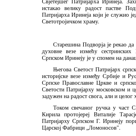
Свјетејшег Патријарха Иринеја. За
истакао велику радост пастве Под
Патријарха Иринеја који је служио ј
Светотројичком храму.
Старешина Подворја је рекао да
духовне везе измећу сестринских 
Српском Иринеју је у спомен на дана
Његова Светост Патријарх српск
историјске везе између Србије и Ру
Српске Православне Цркве и српско
Светости Патријарху московском и це
задужен на радост свога, али и целог
Током свечаног ручка у част С
Кирила протојереј Виталије Тарас
Патријарху Српском Г. Иринеју порц
Царској Фабрици „Ломоносов".