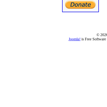
© www.borbazaver
© 202
Joomla!
is Free Software