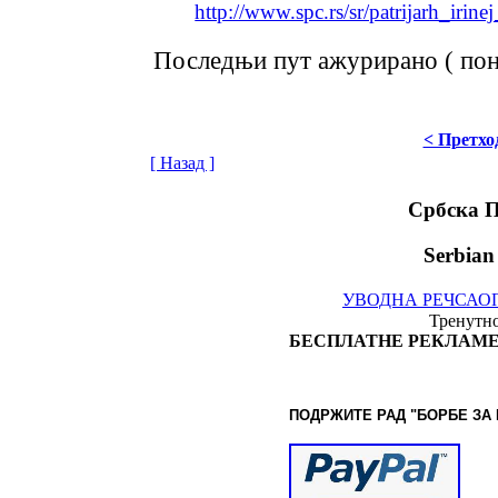
http://www.spc.rs/sr/patrijarh_iri
Последњи пут ажурирано ( пон
< Претхо
[ Назад ]
Србска 
Serbian
УВОДНА РЕЧ
САО
Тренутно
БЕСПЛАТНЕ РЕКЛАМЕ
ПОДРЖИТЕ РАД "БОРБЕ
ЗА