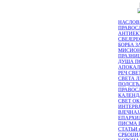
НАСЛОВ
ПРАВОСЛ
АНТИЕК
СВЕЈЕР
БОРБА З
МИСИО
ПРАЗНИ
ДУША П
АПОКАЛ
РЕЧ СВ
СВЕТА Л
ПОДСЕЋ
ПРАВОС
КАЛЕНД
СВЕТ ОК
ИНТЕРВ
ВЈЕЧНАЈ
ЕПАРХИ
ПИСМА 
СТАТЬИ н
СРБОЦИ