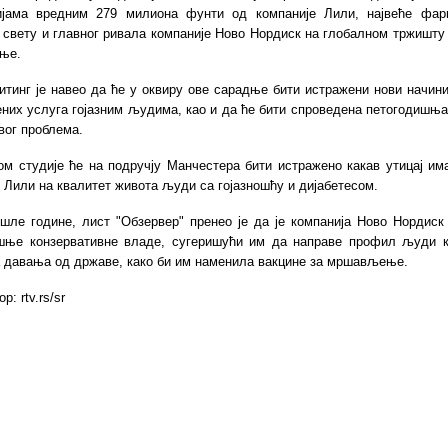
ијама вредним 279 милиона фунти од компаније Лили, највеће фар
свету и главног ривала компаније Ново Нордиск на глобалном тржишту
ње.
итинг је навео да ће у оквиру ове сарадње бити истражени нови начин
них услуга гојазним људима, као и да ће бити спроведена петогодишња
вог проблема.
ом студије ће на подручју Манчестера бити истражено какав утицај им
 Лили на квалитет живота људи са гојазношћу и дијабетесом.
шле године, лист "Обзервер" пренео је да је компанија Ново Нордиск
шње конзервативне владе, сугеришући им да направе профил људи к
а давања од државе, како би им наменила вакцине за мршављење.
р: rtv.rs/sr