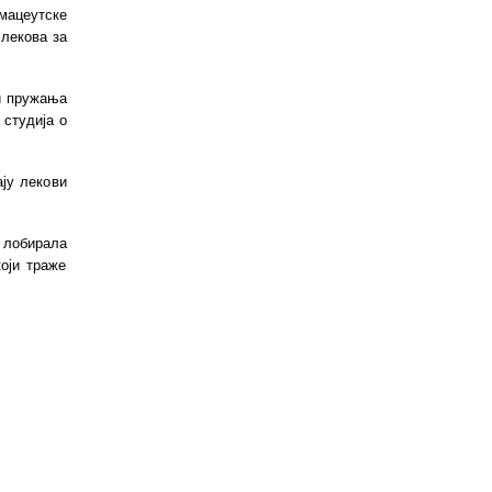
мацеутске
 лекова за
и пружања
 студија о
ају лекови
 лобирала
оји траже