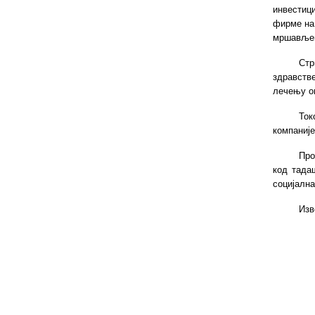
инвестиц
фирме на 
мршавље
Стр
здравстве
лечењу о
Ток
компаније
Про
код тада
социјалн
Изво