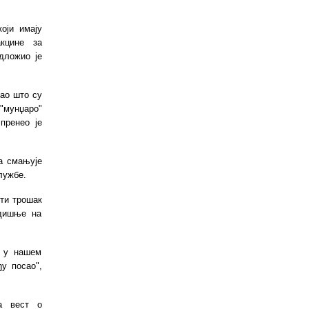
оји имају
кцине за
дложио је
као што су
"мунџаро"
пренео је
на смањује
лужбе.
ти трошак
одишње на
т у нашем
у посао",
а вест о