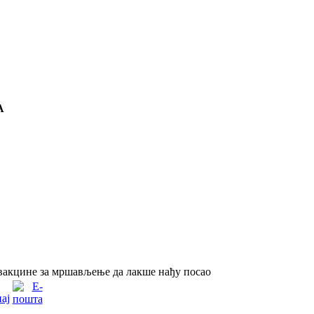
А
вакцине за мршављење да лакше нађу посао