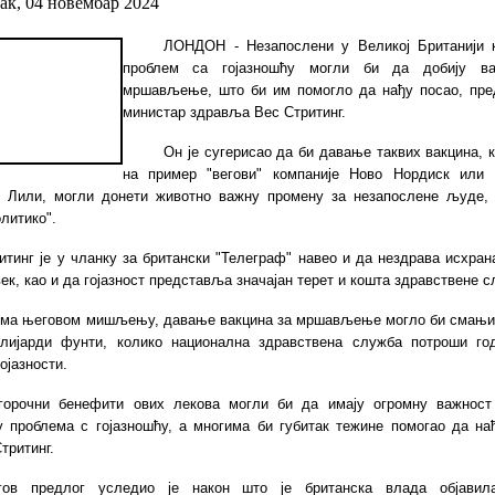
к, 04 новембар 2024
ЛОНДОН - Незапослени у Великој Британији к
проблем са гојазношћу могли би да добију ва
мршављење, што би им помогло да нађу посао, пре
министар здравља Вес Стритинг.
Он је сугерисао да би давање таквих вакцина, 
на пример "вегови" компаније Ново Нордиск или 
е Лили, могли донети животно важну промену за незапослене људе, 
литико".
итинг је у чланку за британски "Телеграф" навео и да нездрава исхра
ек, као и да гојазност представља значајан терет и кошта здравствене с
ма његовом мишљењу, давање вакцина за мршављење могло би смањи
лијарди фунти, колико национална здравствена служба потроши г
ојазности.
горочни бенефити ових лекова могли би да имају огромну важнос
 проблема с гојазношћу, а многима би губитак тежине помогао да нађ
Стритинг.
гов предлог уследио је након што је британска влада објавил