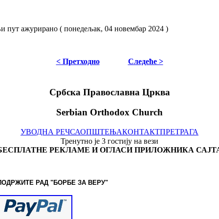
 пут ажурирано ( понедељак, 04 новембар 2024 )
< Претходно
Следеће >
Србска Православна Црква
Serbian Orthodox Church
УВОДНА РЕЧ
САОПШТЕЊА
КОНТАКТ
ПРЕТРАГА
Тренутно је 3 гостију на вези
БЕСПЛАТНЕ РЕКЛАМЕ И ОГЛАСИ ПРИЛОЖНИКА САЈТ
ПОДРЖИТЕ РАД "БОРБЕ
ЗА ВЕРУ"