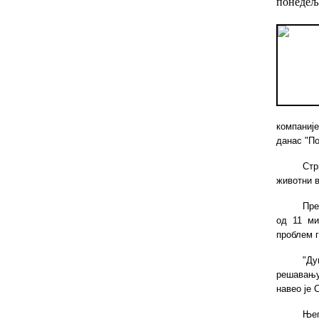
понедеља
компаниј
данас "По
Стр
животни в
Пре
од 11 ми
проблем г
"Ду
решавању
навео је 
Ње