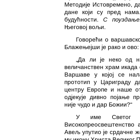
Методије Истовремено, д
дане који су пред нама
будућности.
С поузда
Његовој вољи.
Говорећи о варшавско
Блажењејши је рако и ово:
„Да ли је неко од 
величанствен храм икада 
Варшаве у којој се на
прототип у Цариграду да
центру Европе и наше от
одјекује дивно појање п
није чудо и дар Божии?“
У име Светог ар
Високопреосвештенство 
Авељ упутио је срдачне 
му икону Христа Великог 