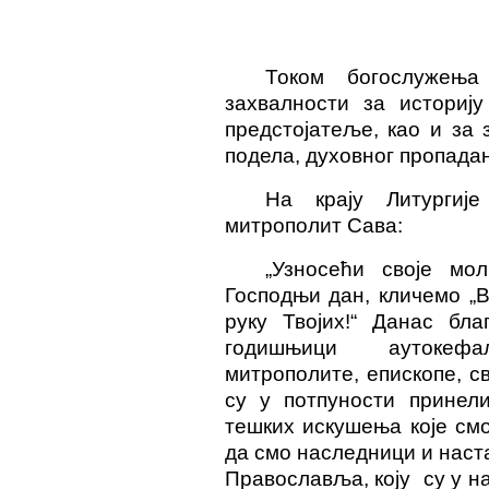
Током богослужењ
захвалности за историј
предстојатеље, као и за
подела, духовног пропада
На крају Литургиј
митрополит Сава:
„Узносећи своје мол
Господњи дан, кличемо „В
руку Твојих!“ Данас бла
годишњици аутокефа
митрополите, епископе, с
су у потпуности принели
тешких искушења које см
да смо наследници и нас
Православља, коју су у н