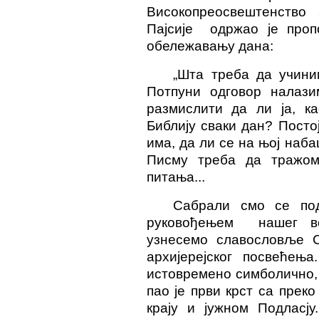
Високопреосвештенство 
Пајсије одржао је про
обележавању дана:
„Шта треба да учин
Потпуни одговор налази
размислити да ли ја, к
Библију сваки дан? Посто
има, да ли се на њој наб
Писму треба да тражом
питања...
Сабрали смо се под
руковођењем нашег во
узнесемо славословље С
архијерејског посвећењ
истовремено симболично, 
пао је први крст са прек
крају и јужном Подласју