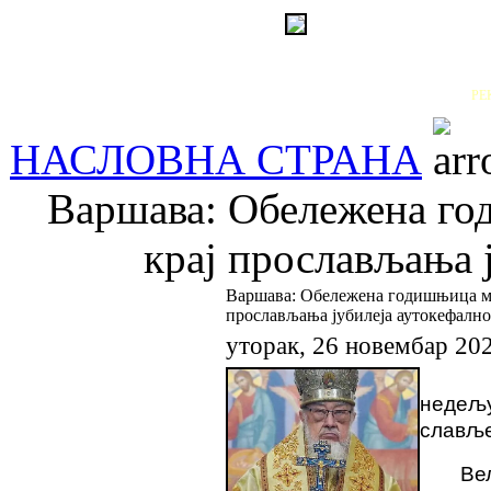
РЕ
НАСЛОВНА СТРАНА
Варшава: Обележена го
крај прослављања 
Варшава: Обележена годишњица ми
прослављања јубилеја аутокефално
уторак, 26 новембар 20
недељу
славље
Ве