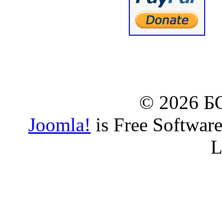
© www.borbazaveru.i
© 2026 
Joomla!
is Free Softwar
L