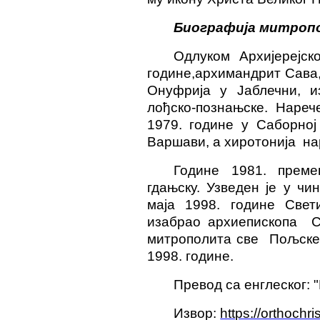
Биографија митроп
Одлуком Архијерејск
године,архимандрит Сава
Онуфрија у Јаблечни, из
лођско-познањске. Нар
1979. године у Саборној
Варшави, а хиротонија на
Године 1981. преме
гдањску. Узведен је у чи
маја 1998. године Свет
изабрао архиепископа Са
митрополита све Пољске.
1998. године.
Превод са енглеског: 
Извор:
https://orthochri