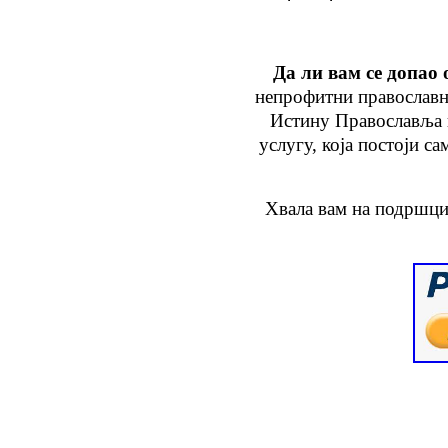
Да ли вам се допао 
непрофитни православн
Истину Православља
услугу
, која
постоји са
Хвала вам на подршци