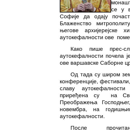
монашт
се у в
Софије да одају почас
Блаженство митрополит
његове архијерејске х
аутокефалности ове поме
Како пише прес-с
аутокефалности почела ј
ове варшавске Саборне цр
Од тада су широм зе
конференције, фестивали,
славу аутокефалности 
приређена су на Свет
Преображења Господњег
новембра, на годишњ
аутокефалности.
После прочит