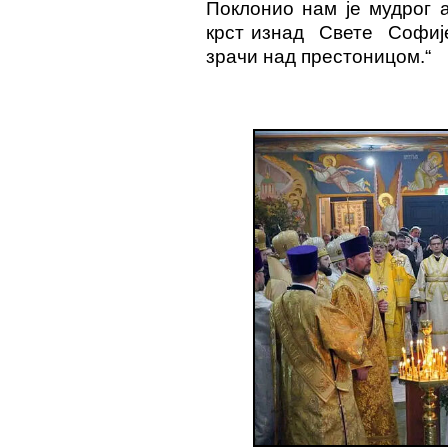
Поклонио нам је мудрог а
крст изнад Свете Софије
зрачи над престоницом.“