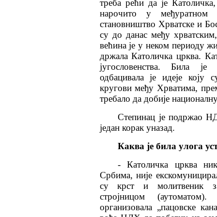
треба рећи да је Католичка,
нарочито у међуратном 
станов
ни
штво Хрватске и Бо
су до данас међу хрв
атс
ким,
већина је у неком периоду ж
држала Католичка црква. Ка
југословенства. Била је 
одбацивала је идеје коју 
кругови међу Хрватима, прем
требало да добије националну
Степинац је подржао НДХ
један корак уназад.
Каква
је била улога у
- Католичка црква ник
Србима, није екскомуницира
су крст и молитвеник з
стројницом (аутоматом).
организовала „пацовске кан