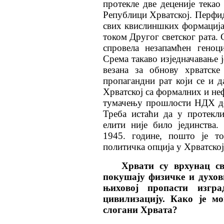
протекле две деценије текао
Републици Хрватској. Перфид
свих квислиншких формација 
током Другог светског рата.
спровела незапамћен геноц
Срема такаво изједначавање ј
везана за обнову хрватске
пропагандни рат који се и 
Хрватској са формалних и неф
тумачењу прошлости НДХ доб
Треба истаћи да у протекл
елити није било јединства.
1945. године, пошто је то
политичка опција у Хрватској 
Хрвати су врхунац св
покушају физичке и духов
њиховој пропасти изгра
цивилизацију. Како
је м
слогани Хрвата?