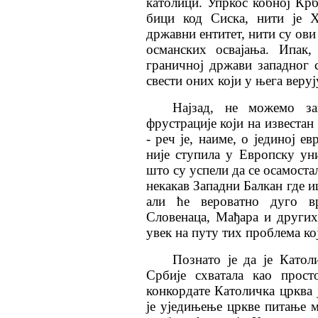
католици. Упркос кобној Крб
бици код Сиска, нити је Х
државни ентитет, нити су ови
османских освајања. Ипак
граничној држави западног 
свести оних који у њега веру
Најзад, не можемо за
фрустрације који на известан
- реч је, наиме, о јединој е
није ступила у Европску ун
што су успели да се осамоста
некакав Западни Балкан где и
али ће вероватно дуго в
Словенаца, Мађара и други
увек на путу тих проблема ко
Познато је да је Катол
Србије схват
а
ла као прост
конкордате Католичка црква 
је уједињење цркве питање м