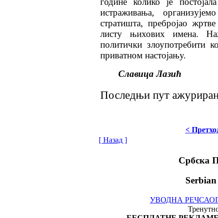
године колико је постоја
истраживања, организује
стратишта, пребројао жртве
листу њихових имена. На
политички злоупотребити к
приватном настојању
.
Славица Лазић
Последњи пут ажурирано 
< Претхо
[ Назад ]
Србска 
Serbian
УВОДНА РЕЧ
САО
Тренутно
БЕСПЛАТНЕ РЕКЛАМЕ