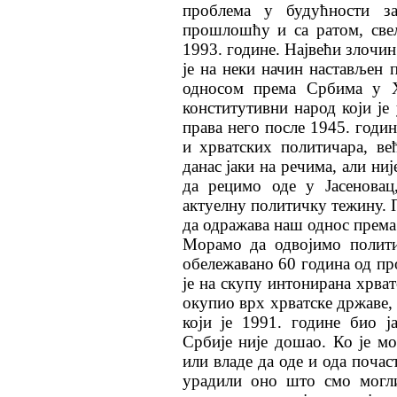
проблема у будућности з
прошлошћу и са ратом, све
1993. године. Највећи злочин
је на неки начин настављен 
односом према Србима у Х
конститутивни народ који је
права него после 1945. годин
и хрватских политичара, в
данас јаки на речима, али ни
да рецимо оде у Јасеновац
актуелну политичку тежину. 
да одражава наш однос према
Морамо да одвојимо полити
обележавано 60 година од про
је на скупу интонирана хрват
окупио врх хрватске државе,
који је 1991. го
д
ине био ј
Србије није дошао. Ко је м
или владе да оде и ода поча
урадили оно што смо могл