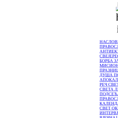
НАСЛОВ
ПРАВОСЛ
АНТИЕК
СВЕЈЕР
БОРБА З
МИСИО
ПРАЗНИ
ДУША П
АПОКАЛ
РЕЧ СВ
СВЕТА Л
ПОДСЕЋ
ПРАВОС
КАЛЕНД
СВЕТ ОК
ИНТЕРВ
ВЈЕЧНАЈ