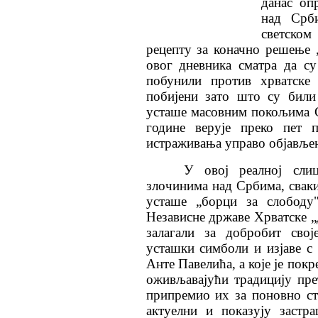
данас оп
над Срб
светско
рецепту за коначно решење 
овог дневника сматра да с
побунили против хрватске
побијени зато што су били
усташе масовним покољима С
године верује преко пет п
истраживања управо објављен
У овој реалној слиц
злочинима над Србима, сваки
усташе „борци за слободу
Независне државе Хрватске „
залагали за добробит свој
усташки симболи и изјаве с
Анте Павелића, а које је по
оживљавајући традицију пр
припремио их за поновно ст
актуелни и показују застр