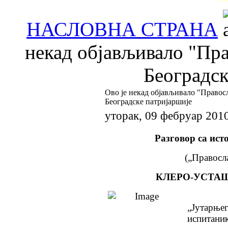
НАСЛОВНА СТРАНА
некад објављивало "Пра
Београдск
Ово је некад објављивало "Правос
Београдске патријаршије
уторак, 09 фебруар 201
Разговор са ис
(„Правосла
КЛЕРО-УСТАШ
„Јутарње
испитаник