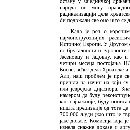
остану у заједничкој држа
народа не могу праведно
радикализацији дела хрватск
би подржали све оно што се д
Када је реч о кореним
најмонструознијих расисти
Источној Европи. У Другом с
по бруталности и суровости 
Јасеновцу и Јадовну, као и
четири месеца постојања Н
Босне, већег дела Хрватске и
Али, наш проблем је пре с
пришли на начин на који су
или јеврејска дијаспора. Зн
намером да буду реконструис
као најважније, буду попис
ништа прецизније од тога да
700.000 људи (као што је тв
јаке доказе. Комисија која ј
изнела снажне доказе и арг