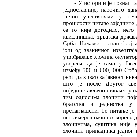
- У историји је познат т
једноставније, нарочито д
лично учествовали у неч
прошлости читаве заједнице 
се то није догодило, него
квислиншка, хрватска држав
Срба. Нажалост тачан број 
још од званичног извештаја
утврђивање злочина окупатор
уверење да је само у Јасе
између 500 и 600, 000 Срба,
рећи да хрватска јавност ник
што је после Другог све
поједностављено стављен у о
тим односима злочини поје
братства и јединства у 
пренаглашени. То питање је 
непримерен начин отворено де
злочинима, суштина није 
злочини припадника једног