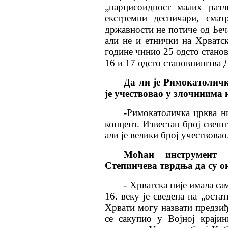
„нарцисоидност малих разл
екстремни десничари, смат
државности не потиче од Беч
али не и етнички на Хрватск
године чинио 25 одсто стано
16 и 17 одсто становништва 
Да ли
је Римокатоличк
је учествовао у злочинима
-Римокатоличка црква н
концепт. Известан број свешт
али је велики број учествовао
Моћан инструмент
Степинчева тврдња да су о
- Хрватска није имала са
16. веку је сведена на „оста
Хрвати могу назвати предзиђ
се сакупио у Војној краји