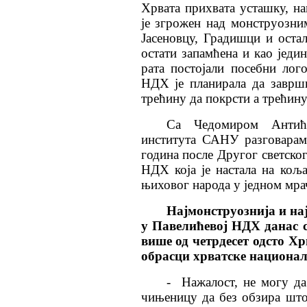
Хрвата прихвата усташку, на
је згрожен над монструозни
Јасеновцу, Градишци и оста
остати запамћена и као једин
рата постојали посебни лог
НДХ је планирала да заврш
трећину да покрсти а трећину
Са Чедомиром Антиће
института САНУ разговарам
година после Другог светско
НДХ која је настала на коља
њиховог народа у једном мра
Најмонструознија и на
у Павелићевој
НДХ данас с
више од четрдесет одсто Хр
обрасци
х
рватске национал
-
Нажалост, не могу да
чињеницу да без обзира што