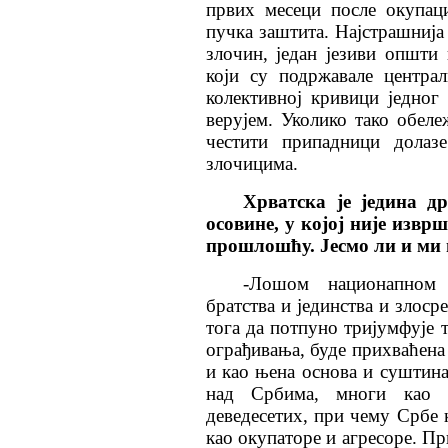
првих месеци после окупац
пучка заштита. Најстрашнија
злочин, један језиви општи
који су подржавале центра
колективној кривици једног 
верујем. Уколико тако обел
честити припадници дола
злочицима.
Хрватска је једина д
осовине, у којој није извр
прошлошћу. Јесмо ли и ми 
-Лошом национапном 
братства и јединства и злоср
тога да потпуно тријумфује т
ограђивања, буде прихваћена 
и као њена основа и суштина
над Србима, многи као 
деведесетих, при чему Србе 
као окупаторе и агресоре. Пр