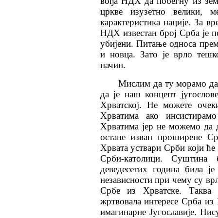
вођа НДХ да побегну из зем
цркве изузетно велики, 
карактеристика нације. За вр
НДХ известан број Срба је п
убијени. Питање односа пре
и новца. Зато је врло теш
начин.
Мислим да ту морамо да
да је наш концепт југосло
Хрватској. Не можете очек
Хрватима ако инсистирам
Хрватима јер не можемо да 
остане изван проширене Ср
Хрвата уствари Срби који ће 
Срби-католици. Суштина 
деведесетих година била ј
независности при чему су вр
Србе из Хрватске. Таква 
жртвовала интересе Срба из 
имагинарне Југославије. Нис