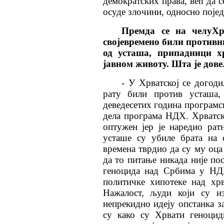
демократских права, већ да с
осуде злочини, односно појед
Премда се на челуХр
својевремено били противн
од усташа, припадници хр
јавном животу. Шта је дове
- У Хрватској се догод
рату били против усташа, 
деведесетих година програмс
дела програма НДХ. Хрватско
оптужен јер је наредио рат
усташе су убиле брата на 
времена тврдио да су му оца
да то питање никада није по
геноцида над Србима у НДХ
политичке хипотеке над хр
Нажалост, људи који су и
непрекидно идеју опстанка з
су како су Хрвати геноцид