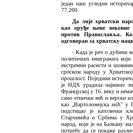
један наш угледни историча
77.200.
Да лије хрватски нар
као оруђе њене вековне 
против Православља. Ко
одговоран за хрватску нац
- Када је реч о дубини 
политичких емиграната који
екстремни расисти и шовини
српском народу у Хрватско
прошлост. Поједини историча
је НДХ урадила највише ли
Француској у 16. веку и нема
само етнички већ и верски и
као „Вартоломејска ноћ" у 
подстицао је католички кл
Старчевића о Србима у Хрв
народ, који је на Балкану ма
потребу да се покаже разли