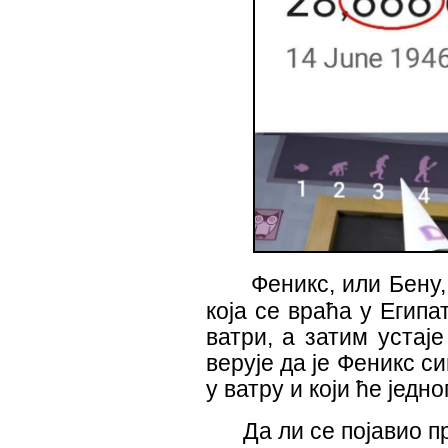
Феникс, или Бену
која се враћа у Египа
ватри, а затим устај
верује да је Феникс с
у ватр
у
и који ће једно
Да ли се појавио п