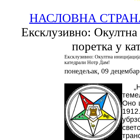
НАСЛОВНА СТРАН
Ексклузивно: Окултна 
поретка у ка
Ексклузивно: Окултна иницијација
катедрали Нотр Дам!
понедељак, 09 децембар
„
теме
Оно 
1912.
убрз
све
тран