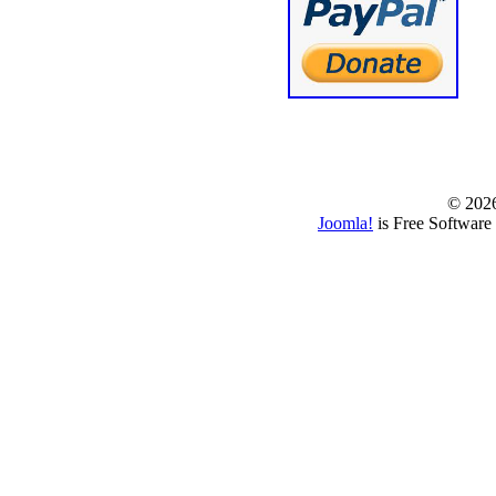
© www.borbazaver
© 202
Joomla!
is Free Software