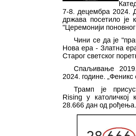
Кате
7-8. децембра 2024. 
држава посетило је к
"Церемониј
и
поновног
Чини се да је "пр
Нова ера - Златна ер
Старог светског порет
С
паљи
вање 2019
2024. године. „Феникс
Трамп је присус
Rising
у католичкој
28.666 дан од рођења