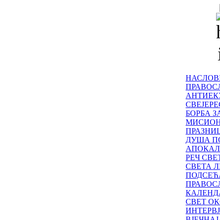
НАСЛОВ
ПРАВОСЛ
АНТИЕК
СВЕЈЕР
БОРБА З
МИСИО
ПРАЗНИ
ДУША П
АПОКАЛ
РЕЧ СВ
СВЕТА Л
ПОДСЕЋ
ПРАВОС
КАЛЕНД
СВЕТ ОК
ИНТЕРВ
ВЈЕЧНАЈ