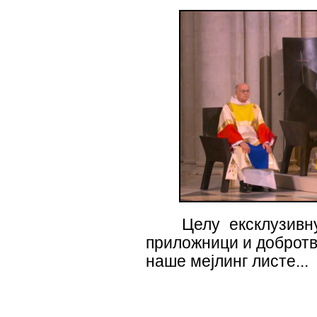
Целу ексклузивн
приложници и добротв
наше мејлинг листе...