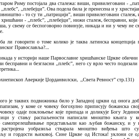
таром Риму постојала два сталежа: виши, привилеговани - ,,па
 ,,плебс”, ,,плебејци”. Oва подела била је пренесена и у христиј
овништво - то су ти ,,патрицији”, виши привилеговани сталеж,
 хришћани - ,,плебс”, ,,плебејци”, нижи сталеж, бесправни, који
ша, у свему се беспоговорно повинује, никада и ни у чему не с
е.
еба ли говорити о томе колико је таква латинска концепција 
анског Православља?...
.Никада у историји наше Парвославне хришћанске Цркве обични 
и бесправни и безгласни ,,плебс”, него су врло често подизали 
еретика...
рхиепископ Аверкије Џорданвилски,
,,Света Ревност” стр.131)
ого је таквих подвижника било у Западној цркви од онога доба
 папизам, у коме се човеку богохулно приписују божанска свој
 човеку одаје поклоњење које припада и доликује Богу Једином
ици у стању распаљености написали мноштво књига у к
 самопрелешћивање представљали као љубав божанску, и у к
 растројена уобразиља стварала мноштво виђења што су
љу и гордости њиховој. Сине Цркве од Истока! уклони се о