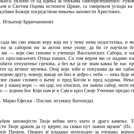
књига, уклони се од идења за поукама самопрелешћених! Руков
љем и Светим Оцима истините Цркве, са смирењем усходи ка 
љубави Божије посредством чињења заповести Христових.
. Игњатије Брјанчанинов)
 сада ми смо имали веру која ни у чему нема недостатака, и м
 ни за сабором ни за актом неке уније, да би се научили б
, ми — који смо синови н ученици Васељенскнх Сабора, и н
их прослављених Отаца наших. Са том вером ми се надамо из
обити отпуштење грехова, а без ње ја не знам каква ће нас п
ити од вечног мучења. Онај који хоће и покушава да ми одба
ведемо другу, новију, макар он био и анђео с неба — нека буде а
езне сваки спомен о њему и пред Богом и пред људима. Нека
и у нашој вери — ни цар, ни епископ, ни лажни сабор, нити и
о — једини Бог Који нам је и Сам и кроз Своје Ученике предао ту
. Марко Ефески - Послан. игуману Ватопеда)
убим заповијести Твоје већма него злато и драго камење. Т
сти Твоје држим да су вјерне, на сваки пут лажни мрзим" (Пс. 
азује Пророк. Овакво је владање неопходно за очувањс вернос