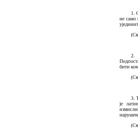
1. 
не само 
ујединит
(Св
2.
Педпост
бити ко
(Св
3. 
је лати
измисли
нарушење
(Св