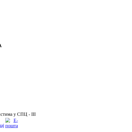
А
тима у СПЦ - III