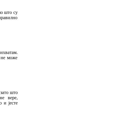
шо што су
еправилно
ихватам.
 не може
 зато што
не вере,
 и јесте