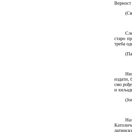
Верност 
(Св
Сл
старо п
треба од
(Па
Ни
издати, 
смо рође
и хиљаде
(Јо
На
Католича
латинску