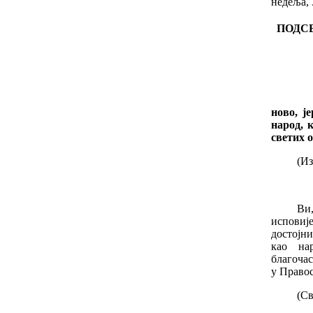
недеља, 
ПОДС
Код на
ново, ј
народ, 
светих о
(Из
Ви,
исповиј
достојни
као на
благоча
у Правос
(С