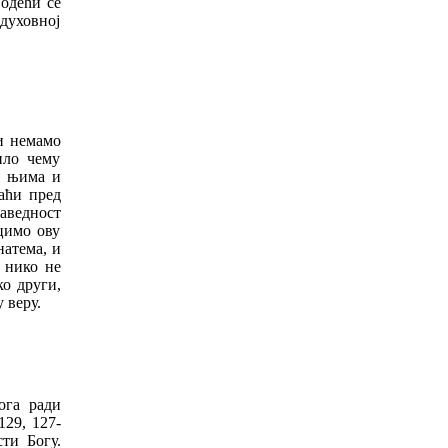
одећи се
духовној
и немамо
ило чему
а њима и
аћи пред
раведност
цимо ову
натема, и
 нико не
ко други,
 веру.
ога ради
129, 127-
ти Богу.