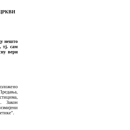
ЦРКВИ
у нешто
 тј. сам
сну вери
 изложено
Предања,
рстицима,
. Закон
измијени
етике".