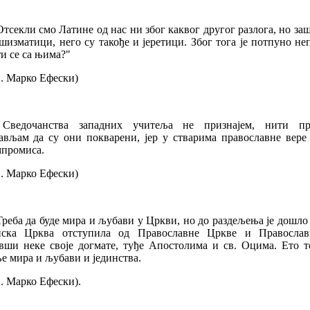
Отсекли смо Латине од нас ни због каквог другог разлога, но за
шизматици, него су такође и јеретици. Због тога је потпуно н
и се са њима?"
. Марко Ефески)
 Сведочанства западних учитеља не признајем, нити пр
ављам да су они покварени, јер у стварима православне вере
мпромиса.
. Марко Ефески)
Треба да буде мира и љубави у Цркви, но до раздељења је дошло
нска Црква отступила од Православне Цркве и Православ
вши неке своје догмате, туђе Апостолима и св. Оцима. Ето то
 мира и љубави и јединства.
. Марко Ефески).