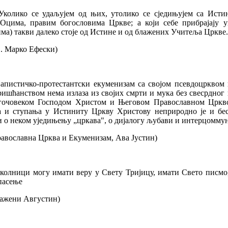
 Уколико се удаљујем од њих, утолико се сједињујем са Исти
Оцима, правим богословима Цркве; а који себе прибрајају у
ма) такви далеко стоје од Истине и од блажених Учитеља Цркве.
. Марко Ефески)
.Папистичко-протестантски екуменизам са својом псевдоцрквом 
ишћанством нема излаза из својих смрти и мука без свесрдног
гочовеком Господом Христом и Његовом Православном Црквом
а и ступања у Истиниту Цркву Христову неприродно је и бе
 о неком уједињењу „цркава", о дијалогу љубави и интерцоммун
авославна Црква и Екуменизам, Ава Јустин)
колници могу имати веру у Свету Тријицу, имати Свето писмо,
пасење
лажени Августин)