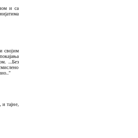
ном и са
нијатима
и својим
 покајања
. ...Без
смислено
ио.."
 и тајне,