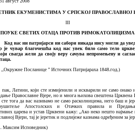
31 август 2008
ЕТНИК ЕКУМЕНИСТИМА У СРПСКОЈ ПРАВОСЛАВНОЈ 
III
ПОУКЕ СВЕТИХ ОТАЦА ПРОТИВ РИМОКАТОЛИЦИЗМА
с ни патријарси ни сабори никада нису могли да увед
ер је чувар благочешћа код нас увек било само тело цркве,
који свагда жели да своју веру сачува непромењену и сагла
таца.
 ,,Окружне Посланице ” Источних Патријараха 1848.год.)
 пак, Латини, који сте измијенили и искварили не само онако
едање Православне Вјере, но и многа њихова свештена Црквена 
 сте тога да вас називамо не само расколницима, него баш и је
рушитеље Апостолских и Отачких правила и Предања
стивих царева и устав Црквени кажу: „Ако неко нешто најмање 
лавној Вјери, тај је јеретик и подлијеже казнама одређеним за јер
в. Максим Исповедник)