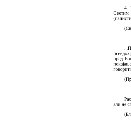
4.
Светим 
(паписти
(Св
..
псевдохр
пред Бо
покајањ
говорити
(Пр
Рас
али не с
(Б