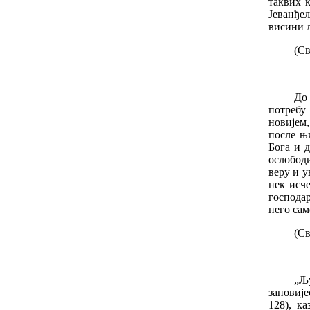
таквих 
Јеванђе
висини 
(Св
До
потребу
новијем
после њ
Бога и д
ослобод
веру и у
нек исч
господар
него сам
(Св
„Љ
заповије
128), к