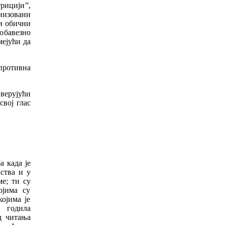
трицији”,
анизовани
 и обични
 обавезно
мејући да
противна
верујући
свој глас
 када је
ства и у
е; ти су
ојима су
ојима је
 годила
д читања