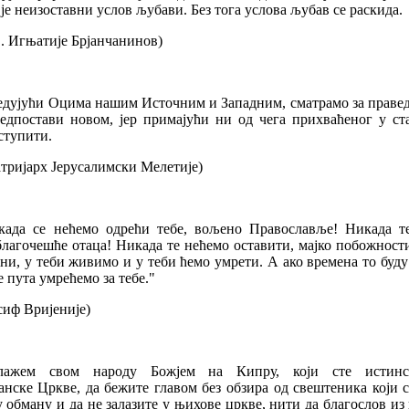
је неизоставни услов љубави. Без тога услова љубав се раскида.
. Игњатије Брјанчанинов)
едујући Оцима нашим Источним и Западним, сматрамо за праведн
редпостави новом, јер примајући ни од чега прихваћеног у ст
ступити.
тријарх Јерусалимски Мелетије)
када се нећемо одрећи тебе, вољено Православље! Никада т
благочешће отаца! Никада те нећемо оставити, мајко побожност
ни, у теби живимо и у теби ћемо умрети. А ако времена то буд
 пута умрећемо за тебе."
сиф Вријеније)
лажем свом народу Божјем на Кипру, који сте истинс
нске Цркве, да бежите главом без обзира од свештеника који 
 обману и да не залазите у њихове цркве, нити да благослов и