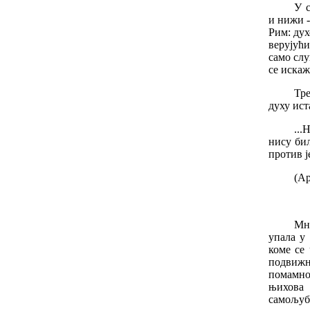
У с
и нижи -
Рим: дух
верујући
само слу
се искаж
Тр
духу ист
..
нису бил
против ј
(А
Мн
упала у
коме се
подвижн
помамно
њихова
самољуб