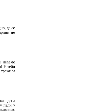
о, да се
арини не
е нећемо
и! У теби
у тражила
ка деца
су пали у
з њихових