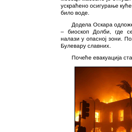
ускраћено осигурање куће
било воде.
Додела Оскара одложе
– биоскоп Долби, где с
налази у опасној зони. П
Булевару славних.
Почеће евакуација ст