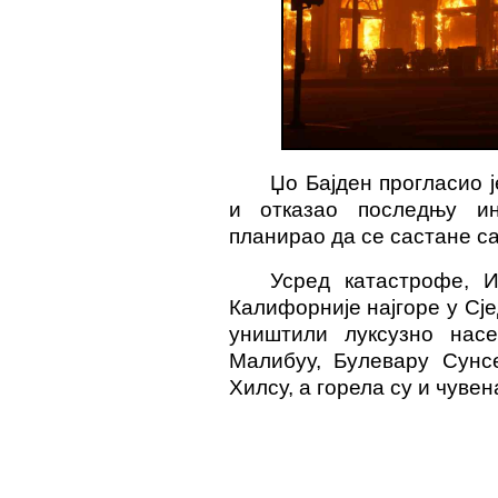
Џо Бајден прогласио 
и отказао последњу ин
планирао да се састане са
Усред катастрофе,
Калифорније најгоре у С
уништили луксузно на
Малибуу, Булевару Сунс
Хилсу, а горела су и чуве