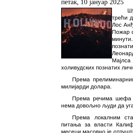
петак, 10 јануар 2025
Шу
трећи д
Лос Анђ
Пожар с
минут
познат
Леонар
Мајлс
холивудских познатих лич
Према прелиминарни
милијарди долара.
Према речима шефа 
нема довољно људи да уга
Према локалним ста
питања за власти Калиф
месеци масовно је отпушт