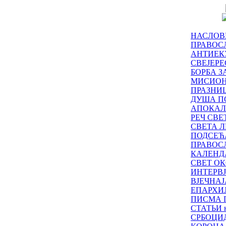
НАСЛОВ
ПРАВОСЛ
АНТИЕК
СВЕЈЕР
БОРБА З
МИСИО
ПРАЗНИ
ДУША П
АПОКАЛ
РЕЧ СВ
СВЕТА Л
ПОДСЕЋ
ПРАВОС
КАЛЕНД
СВЕТ ОК
ИНТЕРВ
ВЈЕЧНАЈ
ЕПАРХИ
ПИСМА 
СТАТЬИ н
СРБОЦИ