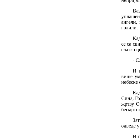
неприја
Ва
уплашен
ангели
,
грлили
.
Ка
се
са
св
слатко
ц
-
С
И
више
у
небеске
Ка
Сина
,
Го
жртву
О
бесмртн
За
одведе
у
И