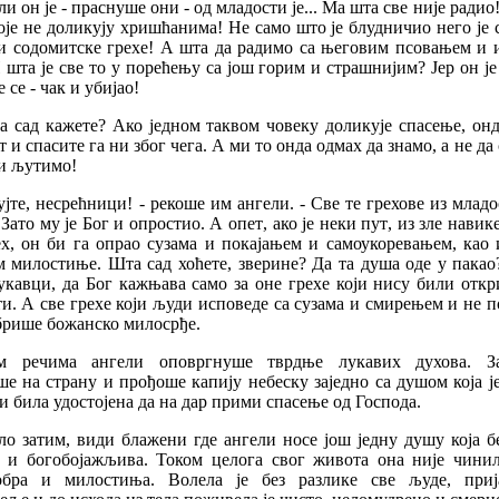
ли
он
је
-
праснуше
они
-
од
младости
је
...
Ма
шта
све
није
радио
оје
не
доликују
хришћанима
!
Не
само
што
је
блудничио
него
је
и
содомитске
грехе
!
А
шта
да
радимо
са
његовим
псовањем
и
И
шта
је
све
то
у
порећењу
са
још
горим
и
страшнијим
?
Јер
он
је
е
се
-
чак
и
убијао
!
а
сад
кажете
?
Ако
једном
таквом
човеку
доликује
спасење
,
онд
т
и
спасите
га
ни
због
чега
.
А
ми
то
онда
одмах
да
знамо
,
а
не
да
и
љутимо
!
ујте
,
несрећници
! -
рекоше
им
ангели
. -
Све
те
грехове
из
младо
.
Зато
му
је
Бог
и
опростио
.
А
опет
,
ако
је
неки
пут
,
из
зле
навик
ех
,
он
би
га
опрао
сузама
и
покајањем
и
самоукоревањем
,
као
м
милостиње
.
Шта
сад
хоћете
,
зверине
?
Да
та
душа
оде
у
пакао
укавци
,
да
Бог
кажњава
само
за
оне
грехе
који
нису
били
откр
ти
.
А
све
грехе
који
људи
исповеде
са
сузама
и
смирењем
и
не
п
брише
божанско
милосрђе
.
м
речима
ангели
оповргнуше
тврдње
лукавих
духова
.
З
ше
на
страну
и
прођоше
капију
небеску
заједно
са
душом
која
ј
и
била
удостојена
да
на
дар
прими
спасење
од
Господа
.
ло
затим
,
види
блажени
где
ангели
носе
још
једну
душу
која
б
и
богобојажљив
a.
Током
целога
свог
живота
она
није
чини
обра
и
милостиња
.
Волела
је
без
разлике
све
људе
,
при