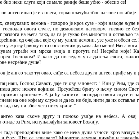
је
био
неки
слуга
који
се
мало
раније
беше
убио
-
обесио
се
!
гов
ангео
ишао
је
иза
њега
,
горко
плачући
због
његове
погибије
.
х
,
свелукавих
демона
-
говорио
је
кроз
сузе
-
који
наводе
људе
,
господар
овога
слуге
,
по
демонском
наговору
,
гневио
се
без
г
разлога
на
њега
тако
,
да
га
је
тукао
без
милости
и
остављао
га
срећник
,
од
очајања
које
су
му
улили
демони
,
узе
уже
и
обеси
се
.
ео
у
жртву
ђаволу
и
то
сопственим
рукама
.
Јао
мени
!
Њега
кога
чувам
уграби
ми
мрска
змија
и
прогута
га
!
Несреће
моје
!
Ка
пред
Господом
?
И
како
да
погледам
у
саздатеља
свога
,
жалос
ове
несрећне
душе
?
док
је
ангео
тако
туговао
,
сиђе
са
небеса
други
ангео
,
приђе
му
и
тац
наш
,
Господ
Саваот
,
даје
ти
ову
заповест
: "
Иди
у
Рим
,
где
с
тава
дете
некога
војника
.
Преузећеш
бригу
о
њему
силом
Свет
примио
крштењем
.
А
ја
ћу
казнити
господара
овога
слуге
и
н
гневи
на
оне
који
му
служе
и
да
их
не
бије
,
нити
да
их
оставља
о
када
му
ни
због
чега
нису
криви
."
ангео
каза
своме
другу
и
поново
узиђе
на
небеса
.
А
овај
а
отиде
за
Рим
,
испуњавајући
заповест
Божију
.
и
тада
преподобни
виде
како
се
нека
душа
узноси
кроз
ваздух
у
и
буку
.
Шта
се
дешавало
?
Мноштво
демона
,
вичући
и
галамећ