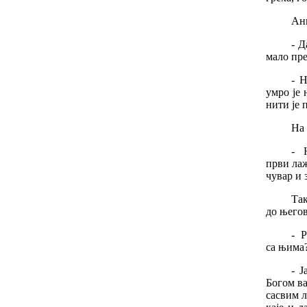
Ан
-
Д
мало
пр
-
Н
умро
је
нити
је
На
-
први
ла
чувар
и
Та
до
његов
-
Р
са
њима
-
Ј
Богом
в
сасвим