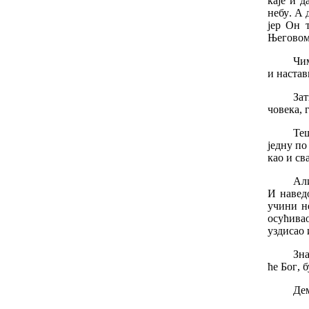
каје
и
д
небу
.
А
јер
Он
Његово
Чи
и
наста
За
човека
,
Те
једну
по
као
и
св
Ал
И
навед
учини
н
осућива
уздисао
Зна
ће
Бог
,
б
Де