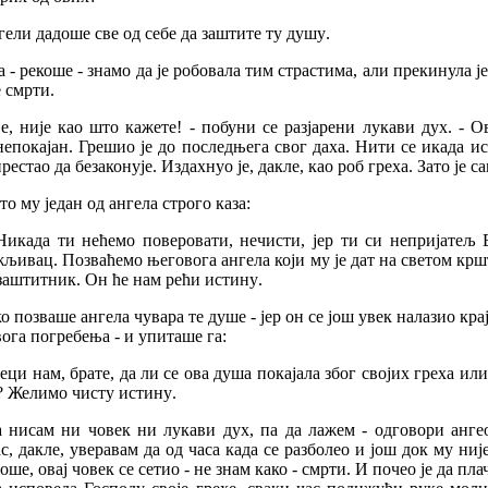
гели
дадоше
све
од
себе
да
заштите
ту
душу
.
а
-
рекоше
-
знамо
да
је
робовала
тим
страстима
,
али
прекинула
ј
е
смрти
.
е
,
није
као
што
кажете
! -
побуни
се
разјарени
лукави
дух
. -
Ов
непокајан
.
Грешио
је
до
последњега
свог
даха
.
Нити
се
икада
ис
престао
да
безаконује
.
Издахнуо
је
,
дакле
,
као
роб
греха
.
Зато
је
са
то
му
један
од
ангела
строго
каза
:
Никада
ти
нећемо
поверовати
,
нечисти
,
јер
ти
си
непријатељ
жљивац
.
Позваћемо
његовога
ангела
који
му
је
дат
на
светом
крш
заштитник
.
Он
ће
нам
рећи
истину
.
ко
позваше
ангела
чувара
те
душе
-
јер
он
се
још
увек
налазио
кра
ога
погребења
-
и
упиташе
га
:
еци
нам
,
брате
,
да
ли
се
ова
душа
покајала
због
својих
греха
или
?
Желимо
чисту
истину
.
а
нисам
ни
човек
ни
лукави
дух
,
па
да
лажем
-
одговори
анге
ас
,
дакле
,
уверавам
да
од
часа
када
се
разболео
и
још
док
му
ниј
лоше
,
овај
човек
се
сетио
-
не
знам
како
-
смрти
.
И
почео
је
да
пла