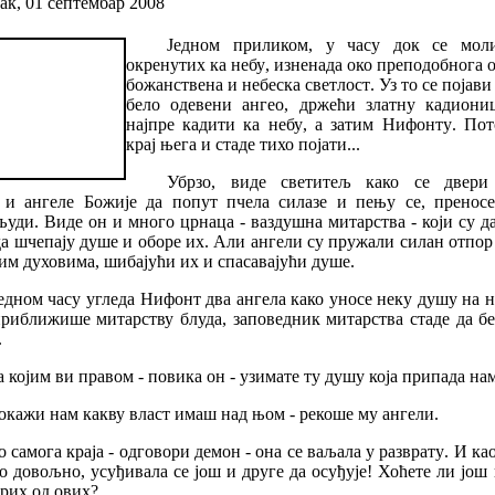
к, 01 септембар 2008
Једном
приликом
,
у
часу
док
се
мол
окренутих
ка
небу
,
изненада
око
преподобнога
божанствена
и
небеска
светлост
.
Уз
то
се
појави
бело
одевени
ангео
,
држећи
златну
кадиони
најпре
кадити
ка
небу
,
а
затим
Нифонту
.
Пот
крај
њега
и
стаде
тихо
појати
...
Убрзо
,
виде
светитељ
како
се
двери
и
ангеле
Божије
да
попут
пчела
силазе
и
пењу
се
,
пренос
људи
.
Виде
он
и
много
црнаца
-
ваздушна
митарства
-
који
су
д
да
шчепају
душе
и
оборе
их
.
Али
ангели
су
пружали
силан
отпор
им
духовима
,
шибајући
их
и
спасавајући
душе
.
једном
часу
угледа
Нифонт
два
ангела
како
уносе
неку
душу
на
н
приближише
митарству
блуда
,
заповедник
митарства
стаде
да
б
.
а
којим
ви
правом
-
повика
он
-
узимате
ту
душу
која
припада
на
окажи
нам
какву
власт
имаш
над
њом
-
рекоше
му
ангели
.
о
самога
краја
-
одговори
демон
-
она
се
ваљала
у
разврату
.
И
ка
о
довољно
,
усуђивала
се
још
и
друге
да
осуђује
!
Хоћете
ли
још
орих
од
ових
?