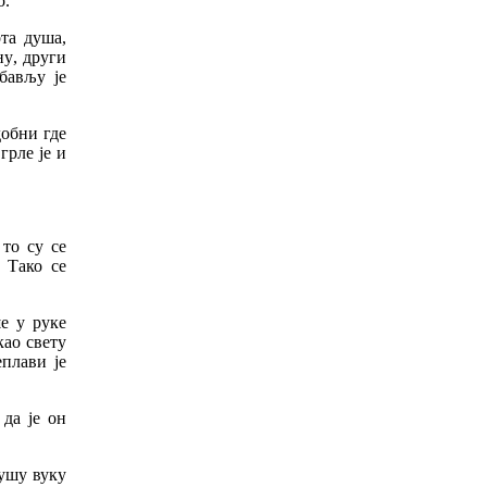
о
.
та
душа
,
ну
,
други
бављу
је
добни
где
,
грле
је
и
,
то
су
се
.
Тако
се
е
у
руке
као
свету
еплави
је
,
да
је
он
ушу
вуку