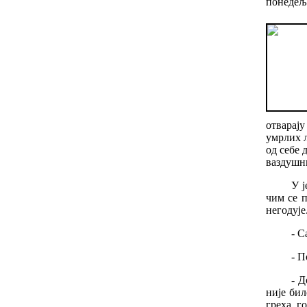
понедеља
отварају
умрлих
од
себе
ваздушн
У
чим
се
негодује
-
С
-
П
-
Д
није
бил
греха
,
г