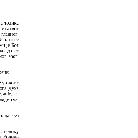
на
толика
икаквог
гладног
.
И
тако
се
ми
је
Бог
ко
да
се
ног
због
рече
:
е
у
овоме
ога
Духа
аучићу
га
гладнима
,
тада
без
уз
велику
и
,
борило