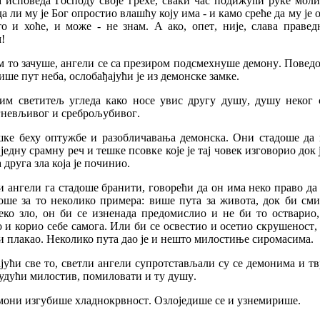
а
исповеда
Господу
своје
грехе
,
сваки
час
подижући
руке
моли
да
ли
му
је
Бог
опростио
влашћу
коју
има
-
и
камо
среће
да
му
је
то
и
хоће
,
и
може
-
не
знам
.
А
ако
,
опет
,
није
,
слава
правед
м
!
м
то
зачуше
,
ангели
се
са
презиром
подсмехнуше
демону
.
Повед
више
пут
неба
,
ослобађајући
је
из
демонске
замке
.
тим
светитељ
угледа
како
носе
увис
другу
душу
,
душу
неког
гневљивог
и
среброљубивог
.
шке
беху
оптужбе
и
разобличавања
демонска
.
Они
стадоше
да
једну
срамну
реч
и
тешке
псовке
које
је
тај
човек
изговорио
док
а
друга
зла
која
је
починио
.
и
ангели
га
стадоше
бранити
,
говорећи
да
он
има
неко
право
да
оше
за
то
неколико
примера
:
више
пута
за
живота
,
док
би
см
еко
зло
,
он
би
се
изненада
предомислио
и
не
би
то
остварио
о
и
корио
себе
самога
.
Или
би
се
освестио
и
осетио
скрушеност
и
плакао
.
Неколико
пута
дао
је
и
нешто
милостиње
сиромасима
.
јући
све
то
,
светли
ангели
супротстављали
су
се
демонима
и
тв
удући
милостив
,
помиловати
и
ту
душу
.
мони
изгубише
хладнокрвност
.
Озлоједише
се
и
узнемирише
.