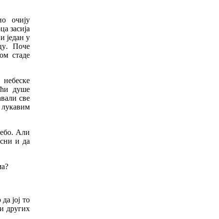
ио
очију
оца
засија
и
један
у
цу
.
Поче
ом
стаде
небеске
ећи
душе
авали
све
лукавим
ебо
.
Али
есни
и
да
ма
?
о
да
јој
то
и
других