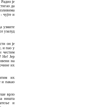
!
Радио
је
стигао
да
изливима
-
чујте
и
а
узмите
се
узалуд
сти
он
је
е
,
и
пао
у
и
честим
?
Не
!
Јер
ивени
на
очине
их
атим
их
е
и
пакао
еше
врло
ла
ништа
јатеље
и