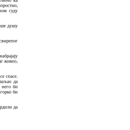
твено
ка
опростио
,
ном
суду
оше
душу
свирепог
набрајају
је
живео
,
се
спасе
.
ишљао
да
,
него
би
,
горко
би
рдили
да