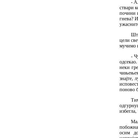
-
А
ствари
к
почини
гнева
?
ужаснит
Шт
цели
све
мучимо
-
Ч
одсекао
неки
гр
чињење
знајте
,
л
исповес
поново
Ти
одгурну
избегла
,
Ма
побожна
осим
д