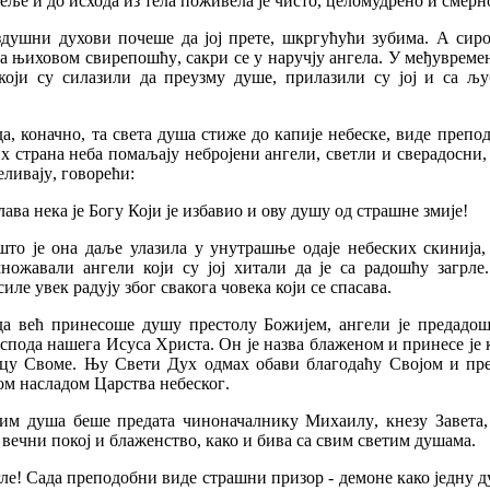
теље
и
до
исхода
из
тела
поживела
је
чисто
,
целомудрено
и
смерн
здушни
духови
почеше
да
јој
прете
,
шкргућући
зубима
.
А
сиро
а
њиховом
свирепошћу
,
сакри
се
у
наручју
ангела
.
У
међувреме
који
су
силазили
да
преузму
душ
e,
прилазили
су
јој
и
са
љу
да
,
коначно
,
та
света
душа
стиже
до
капије
небеске
,
виде
препо
их
страна
неба
помаљају
небројени
ангели
,
светли
и
сверадосни
еливају
,
говорећи
:
лава
нека
је
Богу
Који
је
избавио
и
ову
душу
од
страшне
змије
!
што
је
она
даље
улазила
у
унутрашње
одаје
небеских
скинија
множавали
ангели
који
су
јој
хитали
да
је
са
радошћу
загрле
силе
увек
радују
због
свакога
човека
који
се
спасава
.
да
већ
принесоше
душу
престолу
Божијем
,
ангели
је
предадош
спода
нашега
Исуса
Христа
.
Он
је
назва
блаженом
и
принесе
је
цу
Своме
.
Њу
Свети
Дух
одмах
обави
благодаћу
Својом
и
пр
ом
насладом
Царства
небеског
.
тим
душа
беше
предата
чиноначалнику
Михаилу
,
кнезу
Завета
вечни
покој
и
блаженство
,
како
и
бива
са
свим
светим
душама
.
гле
!
Сада
преподобни
виде
страшни
призор
-
демоне
како
једну
д