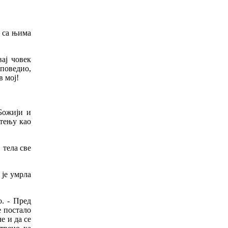
е
са
њима
ај
човек
поведио
,
в
мој
!
Божији
и
тењу
као
ј
тела
све
је
умрла
о
. -
Пред
е
постало
че
и
да
се