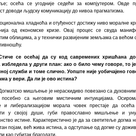
еље; осећа се угодније седећи за компјутером. Овде п
ст доводи људску комуникацију до нивоа прагматизма.
оционална хладноћа и отуђеност достижу ниво моралне кри
нија од економске кризе. Овај процес се свуда маниф
тим облицима, а у технички развијеним земљама са већом 
тивношћу.
Стиче се осећај да су код савремених хришћана до
избледела у други план: ако о било чему говоре, то ј
ној служби и томе слично. Уопште није уобичајено го
ма у вери. Да ли је ово истина?
Догматско мишљење је нераскидиво повезано са духовни
, посебно са његовим мистичним интуицијама. Осиро
е и либерализацијом морала човек престаје да осећа 
ати у својој души, губи православно мишљење и ун
нство истине. Карактеристично је да за светитеље догма н
тан појам, већ жива истина, а одступање од догме су дож
ли као губитак благодати.