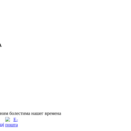
А
вним болестима нашег времена