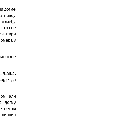
ни догме
а нивоу
 између
ости све
јентири
померају
игиозне
ишљања,
ајде да
ном, али
а догму
е неком
 принцип