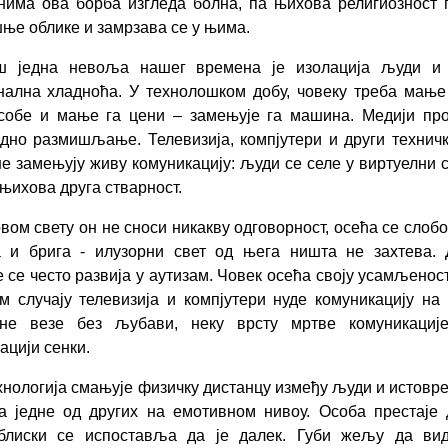
има ова борба изгледа болна, па њихова религиозност
е облике и замрзава се у њима.
ш једна невоља нашег времена је изолација људи и
ална хладноћа. У технолошком добу, човеку треба мањ
особе и мање га цени – замењује га машина. Медији пр
дно размишљање. Телевизија, компјутери и други технич
е замењују живу комуникацију: људи се селе у виртуелни св
 њихова друга стварност.
овом свету он не сноси никакву одговорност, осећа се слоб
а и брига - илузорни свет од њега ништа не захтева. 
 се често развија у аутизам. Човек осећа своју усамљеност
м случају телевизија и компјутери нуде комуникацију на
лне везе без љубави, неку врсту мртве комуникације
ацији сенки.
хнологија смањује физичку дистанцу између људи и истовр
 једне од других на емотивном нивоу. Особа престаје
 блиски се испоставља да је далек. Губи жељу да вид