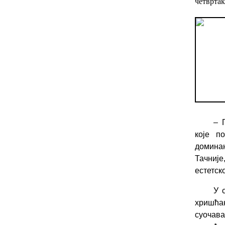
четвртак
– 
кој
е
пос
домина
Тачније
естетск
У 
хришћан
суочава