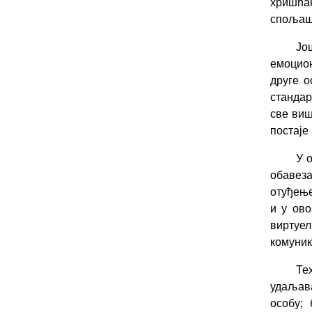
хришћан
спољашњ
Јо
емоцион
друге 
стандар
све виш
постаје
У 
обавез
отуђење
и у ово
виртуе
комуник
Те
удаљава
особу;