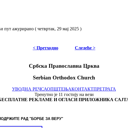
 пут ажурирано ( четвртак, 29 мај 2025 )
< Претходно
Следеће >
Србска Православна Црква
Serbian Orthodox Church
УВОДНА РЕЧ
САОПШТЕЊА
КОНТАКТ
ПРЕТРАГА
Тренутно је 11 гостију на вези
БЕСПЛАТНЕ РЕКЛАМЕ И ОГЛАСИ ПРИЛОЖНИКА САЈТ
ПОДРЖИТЕ РАД "БОРБЕ
ЗА ВЕРУ"