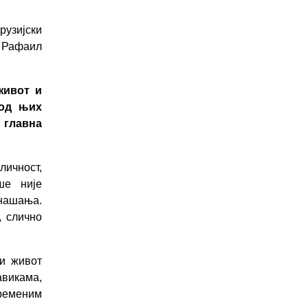
узијски
 Рафаил
живот и
од њих
 главна
ичност,
ше није
нашања.
, слично
њи живот
авикама,
временим