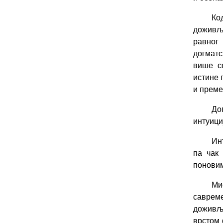
Ко
доживљ
равног
догматс
више с
истине 
и преме
До
интуици
Ин
па чак
поновим
Ми
саврем
доживљ
врстом 