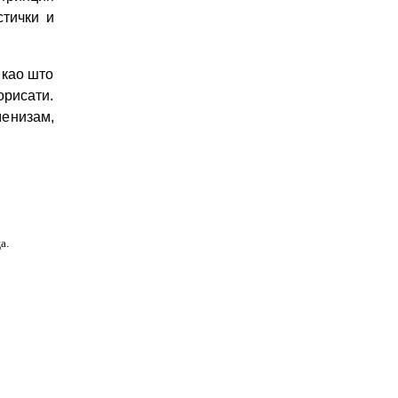
стички и
 као што
рисати.
менизам,
а.