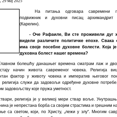
, 29 мај 2025
На питања одговара савремени гр
подвижник и духовни писац архимандрит
(Карелин).
- Оче Рафаил
е
, Ви сте проживели дуг 
видели различите политичке епохе. Свак
а 
има
своје посебне духовне болести. Која је
духовна болест нашег времена?
Главном болешћу данашњег времена сматрам лаж и двол
тају начин живота савременог човека. Религија ви
нтан фактор у животу човека и императив његовог по
, религија служи да задовољи одређене духовне потребе
ом задовољству које пружа уметност.
ствари, религија је у великој мери ствар воље. Унутраш
ина је непрестана борба са својим страстима и грешним н
ње са светом, који, по Христу, „лежи у злу“. Многим са