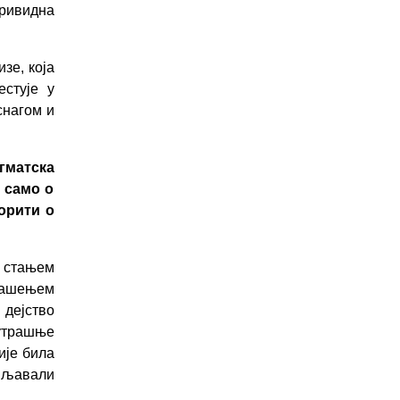
ривидна
зе, која
естује у
снагом и
гматска
е само о
ворити о
м стањем
машењем
дејство
утрашње
ије била
ивљавали