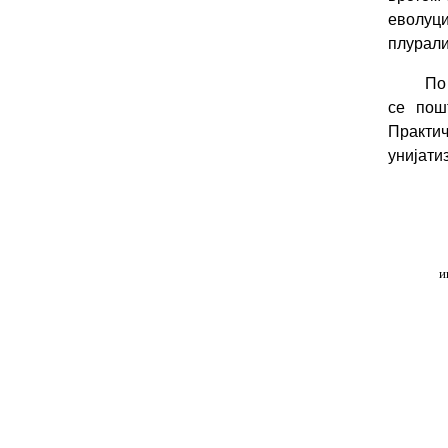
еволуц
плурали
По
се пош
Практич
унијати
и