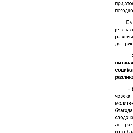
пријат
погодно
Ем
је опас
различи
деструк
– 
питања 
социјал
разлика
– 
човека
молитв
благод
сведоча
апстрак
и осећа