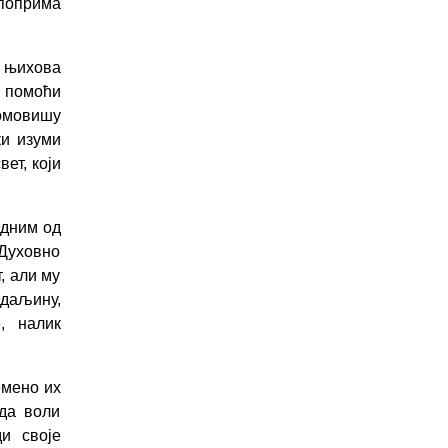
 поприма
 њихова
е помоћи
омовишу
ки изуми
ет, који
одним од
Духовно
, али му
 даљину,
, налик
емено их
 да воли
и своје