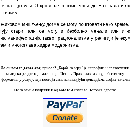
ије на Цркву и Откровење и тиме чини
догмат ралативи
стичким.
 њиховом мишљењу, догме се могу поштовати неко време,
тују стари, али се могу и безболно мењати или игно
на манифестација таквог рационализма у религији је еку
зам и многоглава хидра модернизма.
Да ли вам се допао овај
прилог
?
„Борба за веру“ је непрофитни православни
медијски ресурс који мисионари Истину Православља и
нуди бесплатну
нформативну
услугу
, која
постоји само захваљујући
донацијама својих
читалац
Хвала вам на подршци и од Бога вам изобиље Његових дарова!