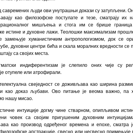
д савремених људи ови унутрашњи докази су затупљени. О
авају као филозофске постулате и тезе, сматрају их н
 рационалног мишљења и стога им се брише граница
ке истине и духовне лажи. Теолошки максимализам прошл
е замењује хуманистичким антропологизмом, док се ори
губе, духовни центри бића и скала моралних вредности се 
штају са својих места.
гматски индиферентизам је слепило оних чије су рел
је отупеле или атрофирали.
телектуална свеједност се доживљава као ширина разм
 и као доказ љубави. Ово питање је веома важно, па х
о нашу мисао.
стичне интуиције догму чине стварном, опипљивом исти
ени човек са својим пригушеним духовним интуицијам
ава као производ одређеног времена и епохе, сматра ј
филозофске апстракције, свесно или несвесно примењује