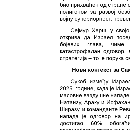
био прихваћен од стране с
полигоном за развој без
војну супериорност, преве
Сејмур Херш, у својо
открива да Израел посе
бојевих глава, чиме
катастрофалан одговор. 
стратегија – то је порука 
Нови контекст за Са
Сукоб између Израел
2025. године, када је Изр
масовне ваздушне нападе 
Натанзу, Араку и Исфахану
Ширазу, и команданте Рев
напада је одговор на ир
достигао 60% обогаћ