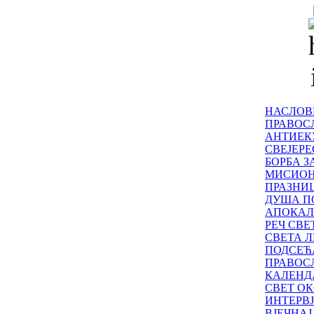
НАСЛОВ
ПРАВОСЛ
АНТИЕК
СВЕЈЕР
БОРБА З
МИСИО
ПРАЗНИ
ДУША П
АПОКАЛ
РЕЧ СВ
СВЕТА Л
ПОДСЕЋ
ПРАВОС
КАЛЕНД
СВЕТ ОК
ИНТЕРВ
ВЈЕЧНАЈ