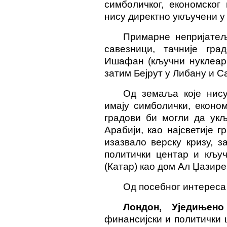
симболичког, економског 
нису директно укључени у 
Примарне непријате
савезници, тачније гра
Ишафан (кључни нуклеарн
затим Бејрут у Либану и С
Од земаља које нису
имају симболички, еконо
градови би могли да укљ
Арабији, као најсветије 
изазвало верску кризу, з
политички центар и кључ
(Катар) као дом Ал Џазире
Од посебног интереса 
Лондон, Уједињено
финансијски и политички 