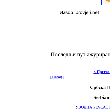
Извор: provjeri.net
Последњи пут ажурирано 
< Претхо
[ Назад ]
Србска 
Serbian
УВОДНА РЕЧ
САО