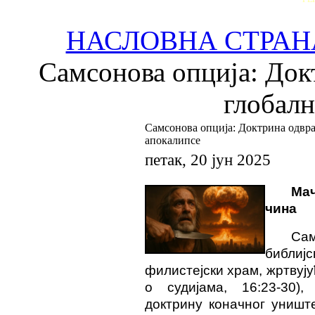
НАСЛОВНА СТРАН
Самсонова опција: Док
глобалн
Самсонова опција: Доктрина одвр
апокалипсе
петак, 20 јун 2025
Мач
чина
Са
библи
филистејски храм, жртвују
о судијама, 16:23-30),
доктрину коначног уништ