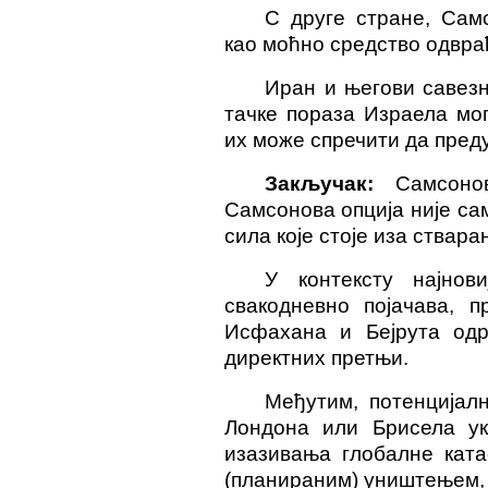
С друге стране, Сам
као моћно средство одвра
Иран и његови савезн
тачке пораза Израела мо
их може спречити да пред
Закључак:
Самсонов
Самсонова опција није сам
сила које стоје иза ствар
У контексту најнов
свакодневно појачава, 
Исфахана и Бејрута одр
директних претњи.
Међутим, потенцијал
Лондона или Брисела ука
изазивања глобалне ката
(планираним) уништењем, у