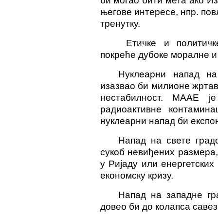
би могао бити мета ако И
његове интересе, нпр. по
тренутку.
Етичке и политичк
покреће дубоке моралне и
Нуклеарни напад на
изазвао би милионе жртав
нестабилност. МААЕ ј
радиоактивне контамина
нуклеарни напад би експо
Напад на свете град
сукоб невиђених размера
у Ријаду или енергетских
економску кризу.
Напад на западне гр
довео би до колапса савез