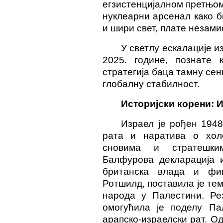
егзистенцијалном претњом
нуклеарни арсенал како б
и шири свет, плате незами
У светлу ескалације и
2025. године, познате 
стратегија баца тамну сен
глобалну стабилност.
Историјски корени: 
Израел је рођен 1948
рата и наратива о холо
сновима и стратешки
Балфурова декларација и
британска влада и фин
Ротшилд, поставила је тем
народа у Палестини. Ре
омогућила је поделу Па
арапско-израелски рат. Од