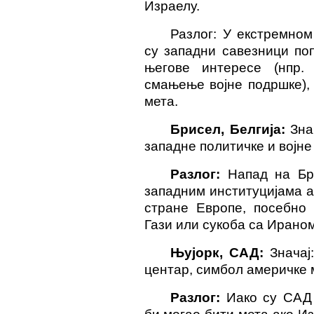
Израелу.
Разлог: У екстремном
су западни савезници по
његове интересе (нпр.
смањење војне подршке),
мета.
Брисел, Белгија:
Зна
западне политичке и војне
Разлог:
Напад на Бр
западним институцијама 
стране Европе, посебно 
Гази или сукоба са Ираном
Њујорк, САД:
Значај:
центар, симбол америчке 
Разлог:
Иако су САД 