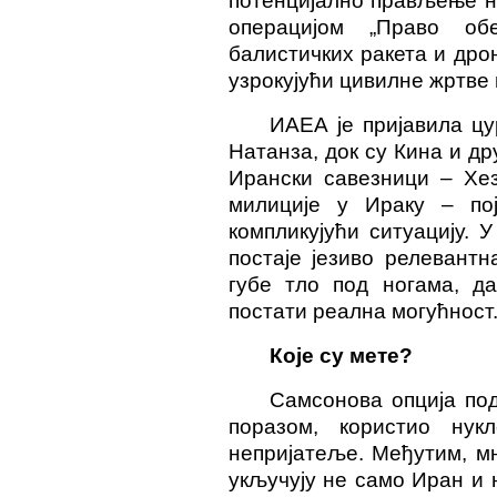
потенцијално прављење ну
операцијом „Право об
балистичких ракета и дро
узрокујући цивилне жртве 
ИАЕА је пријавила цу
Натанза, док су Кина и др
Ирански савезници – Хез
милиције у Ираку – пој
компликујући ситуацију. 
постаје језиво релевант
губе тло под ногама, д
постати реална могућност.
Које су мете?
Самсонова опција под
поразом, користио нук
непријатеље. Међутим, м
укључују не само Иран и 