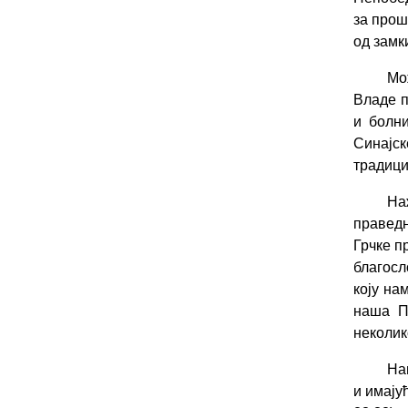
за прош
од замк
Мо
Владе п
и болн
Синајск
традици
На
праведн
Грчке п
благосл
коју на
наша Пр
неколик
На
и имају