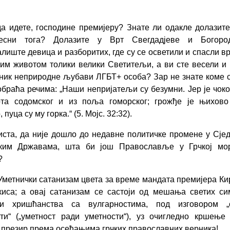
да идете, господине премијеру? Знате ли одакле долазит
есни тога? Долазите у Врт Свегдадјеве и Богоро
лиште девица и разборитих, где су се осветили и спасли в
им животом толики велики Светитељи, а ви сте весели и
ник неприродне љубави ЛГБТ+ особа? Зар не знате коме 
браћа речима: „Наши непријатељи су безумни. Јер је чок
ота содомског и из поља гоморског; грожђе је њихово
 пуца су му горка.“ (5. Мојс. 32:32).
иста, да није дошло до недавне политичке промене у Сј
ким Државама, шта би још Православље у Грчкој мо
?
 Уметнички сатанизам цвета за време мандата премијера Ки
иса; а овај сатанизам се састоји од мешања светих с
ти хришћанства са вулгарностима, под изговором „
ти“ („уметност ради уметности“), уз очигледно кршење
 презир према осећањима грчких православних верника!