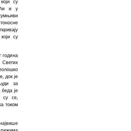
који су
ећи и у
сумњиви
ртоносне
ткривају
који су
т година
и Светих
еолошко
, док је
људи за
 беда је
 су се,
ка током
 највише
 режима