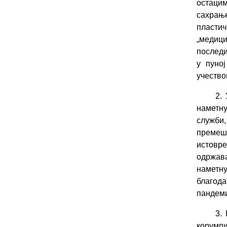
остаци
сахрањ
пласти
„медици
последи
у пуно
учество
2.
наметну
служби
премешт
истовр
одржава
наметн
благода
пандеми
3.
корумп