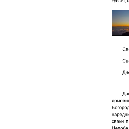
субота, 
Св
Св
Дн
Да
домови
Богород
наредни
сваки п
Непобед