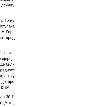
и државу
за Грчке
уступака
те Горе
ао“ пред
“ након
хијереја
аде били
вредност
, а коју
е до пре
рчку.
ја 30:1)
“ (Матеј