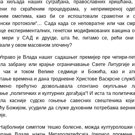
ма хиљада наших суграђана, православних хришћана, 
ени по скраћеним процедурама, у непримереној од
чним омотима, како би се испоштовали срамотни и 
нски протоколи“… Сада када се неповратне или чак см
це експерименталних, генетски модификованих вакцина о
ј мери у САД и другде, шта ће, питамо се, рећи они 
вали у овом масовном злочину?
 Управо је Влада нашег садашњег премијер пре четири-пе
ла забрану или крајње ограничавање Свете Литургије 
, чак и током Велике седмице и Божића, као и ат
ање времена и дана тродневне Христове Васкрсне службе
емено прећутно дозвољавала спонтано окупљање 
ње „политичких и културних догађаја“! И иста та политичка
ула касније судско гоњење савесних свештеника који
ћу Божијом, усудили да служе духовним потребама верни
је.
 Најболнији симптом тешко болесне, можда културолошки
иране Владе након Метаполитефсија (период промене