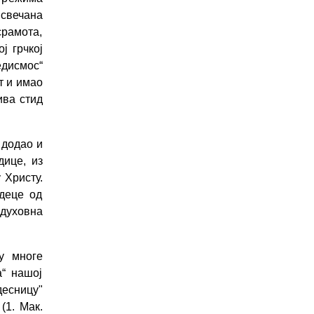
 свечана
срамота,
ј грчкој
дисмос“
т и имао
ива стид
 додао и
дице, из
 Христу.
 деце од
 духовна
у многе
а“ нашој
десницу"
(1. Мак.