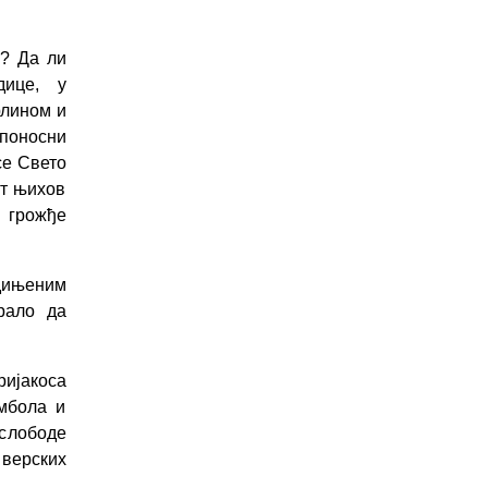
е? Да ли
дице, у
рлином и
 поносни
се Свето
от њихов
 грожђе
едињеним
рало да
ријакоса
имбола и
слободе
 верских