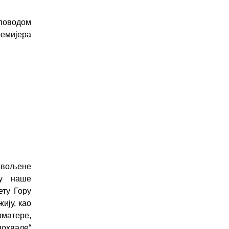
оводом
ремијера
е вољене
ту наше
ету Гору
ију, као
оматере,
похвале“