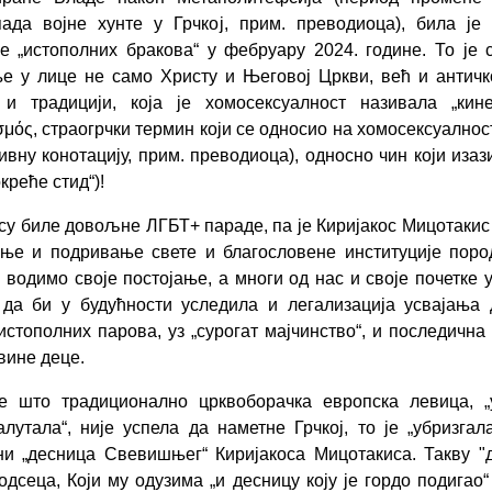
ада војне хунте у Грчкој, прим. преводиоца), била је
е „истополних бракова“ у фебруару 2024. године. То је 
 у лице не само Христу и Његовој Цркви, већ и античко
 и традицији, која је хомосексуалност називала „кине
ισμός, страогрчки термин који се односио на хомосексуалнос
тивну конотацију, прим. преводиоца), односно чин који изаз
окреће стид“)!
су биле довољне ЛГБТ+ параде, па је Киријакос Мицотакис
ње и подривање свете и благословене институције поро
и водимо своје постојање, а многи од нас и своје почетке у
да би у будућности уследила и легализација усвајања
истополних парова, уз „сурогат мајчинство“, и последична
вине деце.
е што традиционално црквоборачка европска левица, „
алутала“, није успела да наметне Грчкој, то је „убризгал
и „десница Свевишњег“ Киријакоса Мицотакиса. Такву "
одсеца, Који му одузима „и десницу коју је гордо подигао“ 