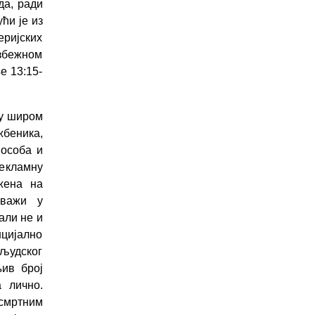
да, ради
ћи је из
еријских
избежном
е 13:15-
ју широм
жбеника,
 особа и
екламну
жена на
 важи у
али не и
цијално
 људског
ив број
 лично.
смртним