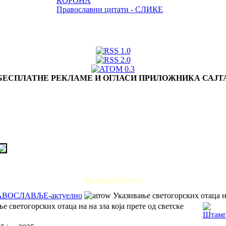
КОРОНА
Православни цитати - СЛИКЕ
БЕСПЛАТНЕ РЕКЛАМЕ И ОГЛАСИ ПРИЛОЖНИКА САЈТ
РЕКЛАМЕ И ОГЛАСИ
АВОСЛАВЉЕ-актуелно
Указивање светогорских отаца на 
е светогорских отаца на на зла која прете од светске