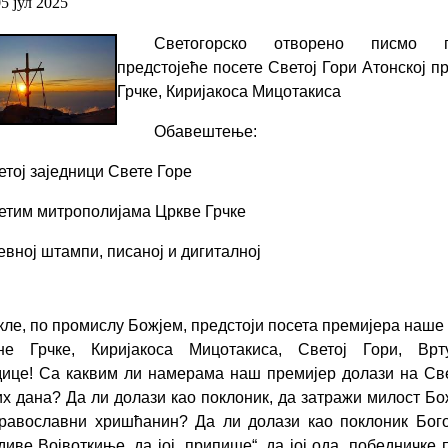
05 јул 2025
Светогорско отворено писмо п
предстојеће посете Светој Гори Атонској п
Грчке, Киријакоса Мицотакиса
Обавештење:
етој заједници Свете Горе
етим митрополијама Цркве Грчке
евној штампи, писаној и дигиталној
кле, по промислу Божјем, предстоји посета премијера наш
не Грчке, Киријакоса Мицотакиса, Светој Гори, Вр
ице! Са каквим ли намерама наш премијер долази на Св
х дана? Да ли долази као поклоник, да затражи милост Бож
равославни хришћанин? Да ли долази као поклоник Бог
иве Војвоткиње, да јој „припише“, да јој ода „победничке 