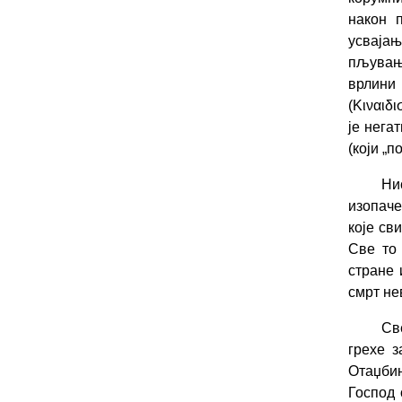
након п
усвајањ
пљување
врлини
(Κιναιδ
је нега
(који „п
Ни
изопаче
које св
Све то 
стране 
смрт не
Св
грехе з
Отаџбин
Господ 