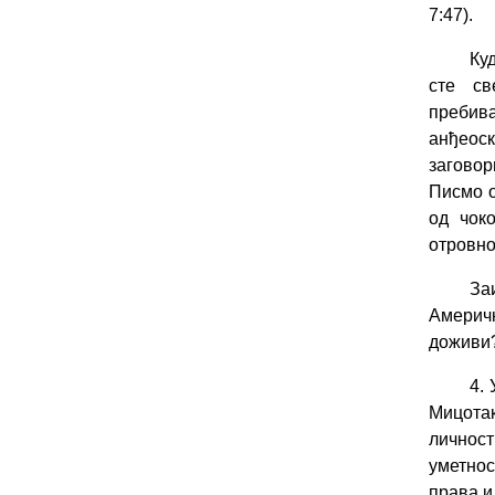
7:47).
Ку
сте св
пребива
анђеоск
заговор
Писмо о
од чок
отровно,
За
Америч
доживи
4.
Мицотак
личнос
уметнос
права и