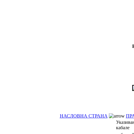
НАСЛОВНА СТРАНА
ПР
Указивањ
кабале