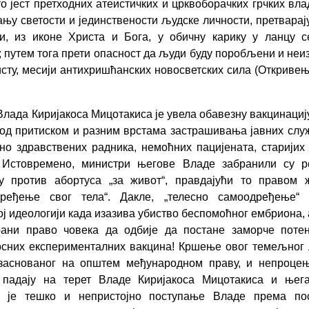
 то јест претходних атеистичких и црквоборачких грчких вла
ању светости и јединствености људске личности, претварају
и, из иконе Христа и Бога, у обичну карику у ланцу с
; путем тога прети опасност да људи буду поробљени и не
сту, месији антихришћанских новосветских сила (Откривењ
 Влада Киријакоса Мицотакиса је увела обавезну вакцинаци
под притиском и разним врстама застрашивања јавних слу
но здравствених радника, немоћних пацијената, старијих
. Истовремено, министри његове Владе забранили су р
у против абортуса „за живот“, правдајући то правом 
дређење свог тела“. Дакле, „телесно самоодређење“
ј идеологији када изазива убиство беспомоћног ембриона, 
рани право човека да одбије да постане заморче потен
сних експерименталних вакцина! Кршење овог темељног
 заснованог на општем међународном праву, и непроцењ
 падају на терет Владе Киријакоса Мицотакиса и њега
о је тешко и непристојно поступање Владе према по