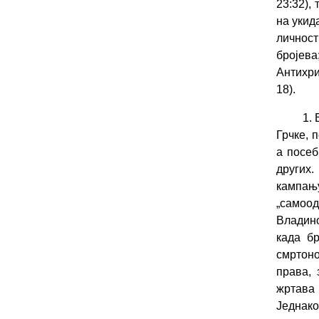
23:32),
на укид
личност
бројева
Антихри
18).
1.
Грчке, 
а посеб
других
кампањ
„самоо
Владино
када б
смртоно
права,
жртава
Једнак