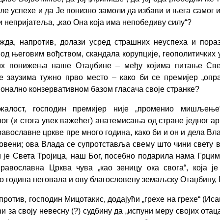
ле успехе и да Је понизно замоли да избави и њега самог 
и непријатеља, „као Она која има непобедиву силу“?
жда, напротив, долази усред страшних неуспеха и пора
од његовим вођством, скандала корупције, геополитичких 
их понижења наше Отаџбине – међу којима питање Све
е заузима тужно прво место – како би се премијер „опр
онално конзервативном базом гласача своје странке?
жалост, господин премијер није „променио мишљење
ог (и стога увек важећег) анатемисања од стране једног ар
равославне цркве пре много година, како би и он и дела Вл
овени; ова Влада се супротставља свему што чини свету 
м је Света Тројица, наш Бог, посебно подарила нама Грцима
авославна Црква чува „као зеницу ока свога“, која ј
о година неговала и ову благословену земаљску Отаџбину, Г
против, господин Мицотакис, додајући „грехе на грехе“ (Исаи
ћи за своју невесну (?) судбину да „испуни меру својих отаца