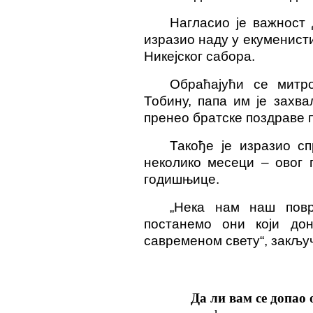
Нагласио је важност 
изразио наду у екумен
ист
Никејског сабора.
Обраћајући се митр
Тобину, папа им је захв
пренео братске поздраве 
Такође је изразио с
неколико месеци – овог 
годишњице.
„Нека нам наш повр
постанемо они који до
савременом свету“, закључ
Да ли вам се допао 