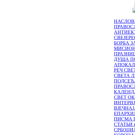
НАСЛОВ
ПРАВОСЛ
АНТИЕК
СВЕЈЕР
БОРБА З
МИСИО
ПРАЗНИ
ДУША П
АПОКАЛ
РЕЧ СВ
СВЕТА Л
ПОДСЕЋ
ПРАВОС
КАЛЕНД
СВЕТ ОК
ИНТЕРВ
ВЈЕЧНАЈ
ЕПАРХИ
ПИСМА 
СТАТЬИ н
СРБОЦИ