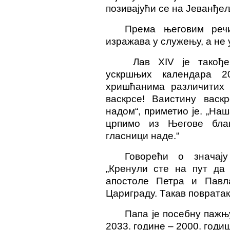
позивајући се на Јеванђељ
Према његовим реч
изражава у служењу, а не 
Лав XIV је такођ
ускршњих календара 2
хришћанима различитих в
васкрсе! Ваистину васк
надом“, приметио је. „Наш
црпимо из Његове бла
гласници наде.“
Говорећи о значају
„Кренули сте на пут да
апостоле Петра и Павл
Цариграду. Такав повратак 
Папа је посебну пажњ
2033. године – 2000. год