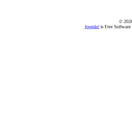
© www.borbazaver
© 202
Joomla!
is Free Software