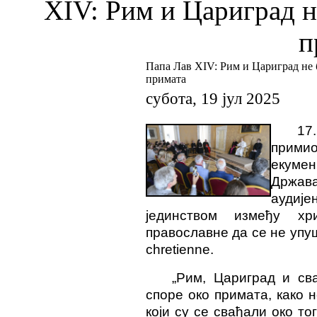
XIV: Рим и Цариград не
п
Папа Лав XIV: Рим и Цариград не б
примата
субота, 19 јул 2025
17
примио
екумен
Држав
аудије
јединством између х
православне да се не упу
chretienne.
„Рим, Цариград и с
споре око примата, како 
који су се свађали око тог