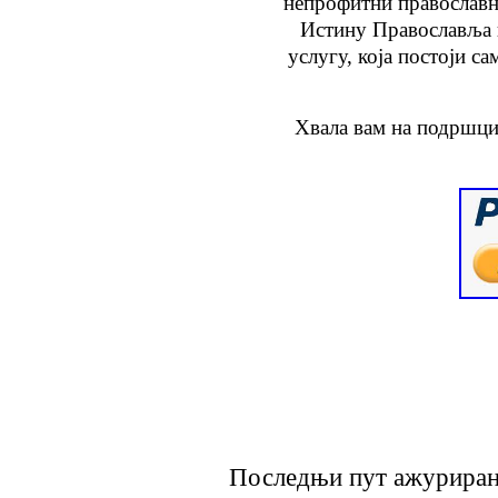
непрофитни православн
Истину Православља
услугу
, која
постоји са
Хвала вам на подршци
Последњи пут ажурирано 