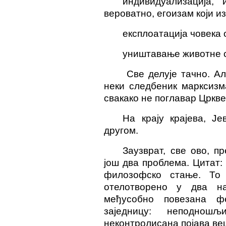
индивидуализација,
вероватно, егоизам који из
експлоатација човека 
уништавање животне 
Све делује тачно. А
неки следбеник марксизм
свакако не поглавар Цркве
На крају крајева, Ј
другом.
Заузврат, све ово, п
још два проблема. Цитат:
филозофско стање. То 
отелотворено у два на
међусобно повезана фе
заједницу: неподнош
неконтролисана појава веш