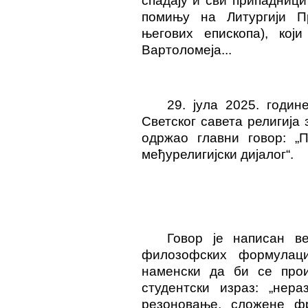
спадају и сви припадници
помињу на Литургији П
његових епископа), кој
Вартоломеја...
29. јула 2025. годин
Светског савета религија 
одржао главни говор: „П
међурелигијски дијалог“.
Говор је написан в
филозофских формулац
наменски да би се прои
студентски израз: „нера
резоновање, сложене ф