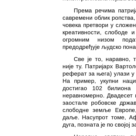
Према речима патрија
савремени облик ропства,
човека претвори у сложен
креативности, слободе и
огромним низом подат
предодређује људско пон
Све је то, наравно, 
није ту. Патријарх Вартол
реферат
за њега) улази у
На пример, укупни нацио
достигао 102 билиона 
неравномерно. Двадесет 
заостале робовске држав
слободне земље Европе,
даље. Насупрот томе, Аф
дуга, позната је по својој