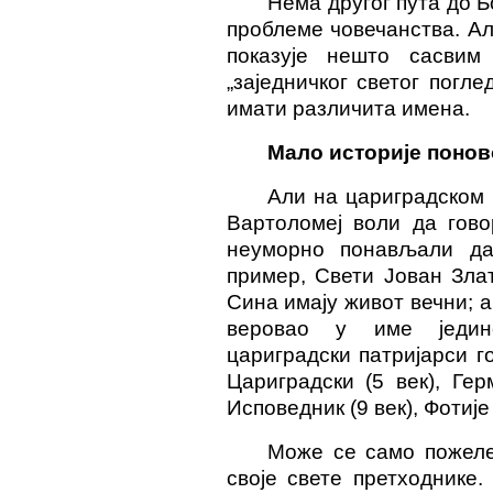
Нема другог пута до Б
проблеме човечанства. Ал
показује нешто сасвим
„заједничког светог погле
имати различита имена.
Мало историје понов
Али на цариградском п
Вартоломеј воли да гово
неуморно понављали д
пример, Свети Јован Злато
Сина имају живот вечни; а 
веровао у име једино
цариградски патријарси г
Цариградски (5 век), Ге
Исповедник (9 век), Фотије
Може се само пожеле
своје свете претходнике.