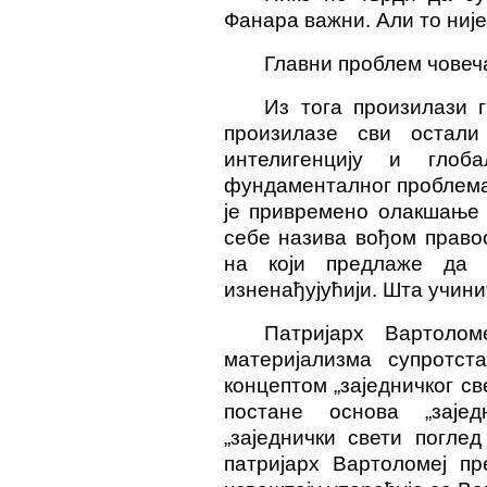
Фанара важни. Али то није
Главни проблем човеча
Из тога произилази г
произилазе сви остали
интелигенцију и глоб
фундаменталног проблема,
је привремено олакшање 
себе назива вођом право
на који предлаже да 
изненађујућији. Шта учин
Патријарх Вартолом
материјализма супротста
концептом „заједничког св
постане основа „зајед
„заједнички свети поглед
патријарх Вартоломеј пр