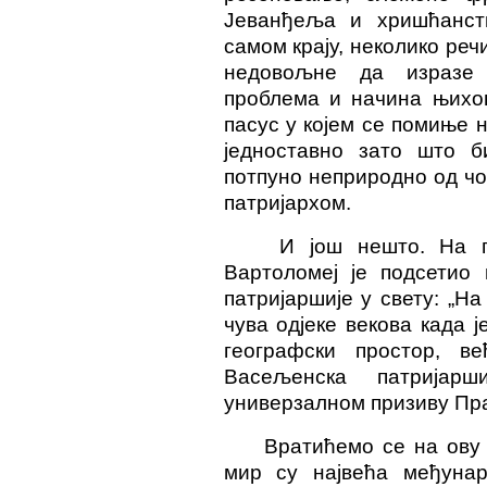
Јеванђеља и хришћанст
самом крају, неколико реч
недовољне да изразе 
проблема и начина њихов
пасус у којем се помиње 
једноставно зато што б
потпуно неприродно од чо
патријархом.
И још нешто. На по
Вартоломеј је подсетио 
патријаршије у свету: „На
чува одјеке векова када 
географски простор, в
Васељенска патријар
универзалном п
ри
зиву Пр
Вратићемо се на ову 
мир су највећа међунаро