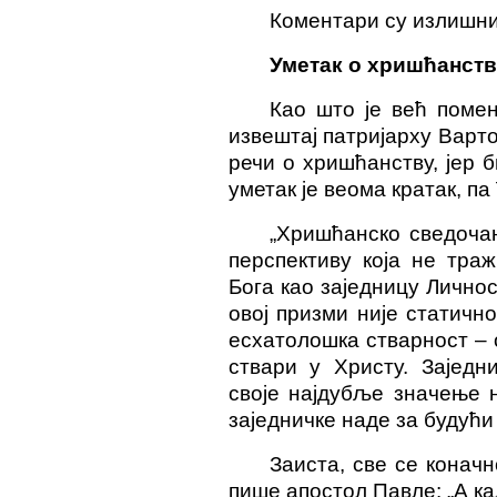
Коментари су
излишн
Уметак о хришћанст
Као што је већ помен
извештај патријарху Варто
речи о хришћанству, јер б
уметак је веома кратак, па
„Хришћанско сведочан
перспективу која не тра
Бога као заједницу Личнос
овој призми није статичн
есхатолошка стварност –
ствари у Христу. Заједн
своје најдубље значење н
заједничке наде за будући
Заиста, све се конач
пише апостол Павле: „А ка