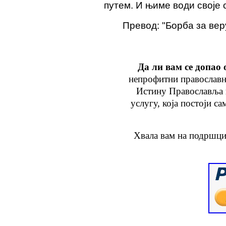
путем. И њиме води своје 
Превод: "Борба за вер
Да ли вам се допао 
непрофитни православн
Истину Православља
услугу
, која
постоји са
Хвала вам на подршци