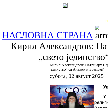
РЕ
НАСЛОВНА СТРАНА
Кирил Александров: Пат
„свето јединство
Кирил Александров: Патријарх Вар
јединство“ са Алахом и Брамом?
субота, 02 август 2025
У
У
религ