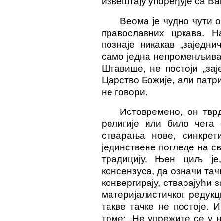
извештају упоређује са В
Веома је чудно чути 
православних цркава. Н
познаје никакав „заједни
само једна непроменљива
Штавише, не постоји „зај
Царство Божије, али патри
не говори.
Истовремено, он твр
религије или било чега 
стварања нове, синкрети
јединствене погледе на св
традицију. Њен циљ је,
консензуса, да означи тач
конвергирају, стварајући 
материјалистичког редукц
такве тачке не постоје. 
томе: „Не упрежите се у 