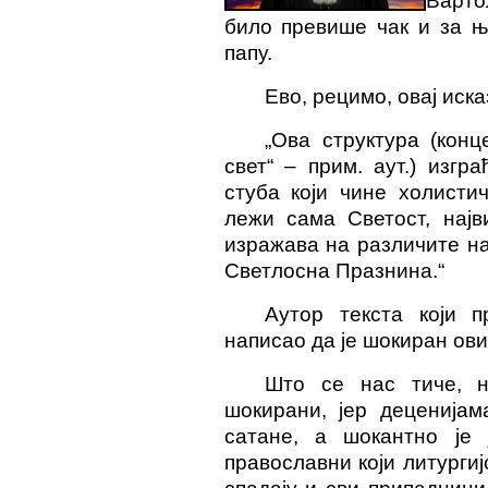
Варто
било превише чак и за њ
папу
.
Ево, рецимо, овај иска
„Ова структура (конц
свет“ – прим. аут.) изг
стуба који чине холисти
лежи сама Светост, најв
изражава на различите на
Светлосна Празнина.“
Аутор текста који п
написао да је шокиран ов
Што се нас тиче, 
шокирани, јер деценијам
сатане, а шокантно је 
православни који литурги