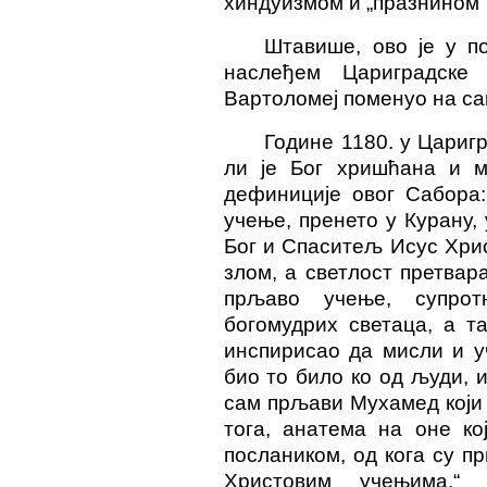
хиндуизмом и „празнином“
Штавише, ово је у по
наслеђем Цариградске п
Вартоломеј поменуо на са
Године 1180. у Цариг
ли је Бог хришћана и 
дефиниције овог Сабора
учење, пренето у Курану,
Бог и Спаситељ Исус Хрис
злом, а светлост претвар
прљаво учење, супро
богомудрих светаца, а т
инспирисао да мисли и у
био то било ко од људи, 
сам прљави Мухамед који 
тога, анатема на оне ко
послаником, од кога су п
Христовим учењима.“ 