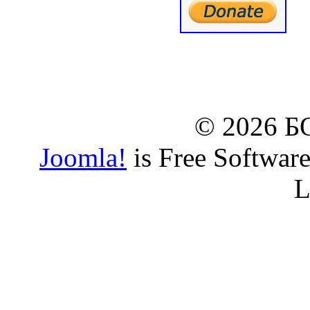
© www.borbazaveru.i
© 2026 
Joomla!
is Free Softwar
L