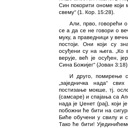
Син покорити ономе који м
свему“ (1. Кор. 15:28).
Али, прво, говорећи 
се а да се не говори о ве
муку, а праведници у вечн
постоји. Они који су зн
осуђени су на њега. „Ко в
верује, већ је осуђен, ј
Сина Божијег“ (Јован 3:18)
И друго, помирење с
„заједничка нада“ свих
постизање мокше, тј. ос
(самсаре) и спајања са А
нада је Џенет (рај), који 
побожни ће бити на сигур
Биће обучени у свилу и с
Тако ће бити! Ујединићем