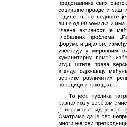
представнике свих светс
социјалне правде и зашт
године, њено седиште је
више од 90 земаља и има 
главна активност је ме
глобалних проблема. „Р
форуме и дијалоге између
учествују у мировним ми
хуманитарну помоћ избе
итд.), штите права вер
агенду, одржавају међун
вернике различитих рел
породици и тако даље.
То јест, публика пат
разнолика у верском смис
је изражавао идеје које 
Сматрамо да је ово непр
многи његови претходници