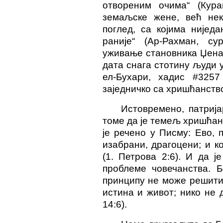
отвореним очима“ (Куран
земаљске жене, већ неке
поглед, са којима нијед
раније“ (Ар-Рахман, су
уживање становника Џена.
дата снага стотину људи у
ел-Бухари, хадис #325
заједничко са хришћанств
Истовремено, патрија
томе да је темељ хришћан
је речено у Писму: Ево,
изабрани, драгоцени; и к
(1. Петрова 2:6). И да 
проблеме човечанства. Б
принципу не може решити.
истина и живот; нико не 
14:6).