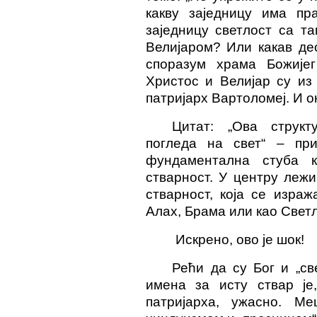
какву заједницу има пр
заједницу светлост са т
Велијаром? Или какав де
споразум храма Божијег 
Христос и Велијар су из 
патријарх Вартоломеј. И о
Цитат: „Ова структу
погледа на свет“ – при
фундаментална стуба к
стварност. У центру лежи
стварност, која се израж
Алах, Брама или као Свет
Искрено, ово је шок
!
Рећи да су Бог и „св
имена за исту ствар ј
патријарха, ужасно. М