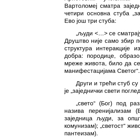
Вартоломеј сматра заједн
четири основна стуба „за
Ево још три стуба:
„људи <…> се сматрај
Друштво није само збир п
структура интеракције и
добра: породице, образ
мреже живота, било да се
манифестацијама Светог“.
Други и трећи стуб су
је „заједнички свети поглед
„свето“ (Бог) под ра
назива перени
ј
ализам (Б
заједница људи, за опш
комунизам); „светост“ жив
пантеизам).