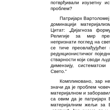
потврђивали изузетну ис
проблем?
Патријарх Вартоломеј
доминацији материјализ
Цитат: „Дијагноза форм
Религије за мир преп
непризнати поглед на св
се тиче преовлађујућег 
редукционистичког појед
стварности који своди љу
димензију, систематски
Свето.“
Компликовано, зар не
значи да је проблем чове
материјалном и заборавил
са овим да је патријарх
материјалним жељи за Б