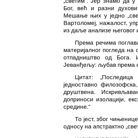
„светим“. Јер знамо да у
Бог, већ и разни духови
Мешање њих у једно „све
Вартоломеј, нажалост, уп
из даље анализе његовог 
Према речима поглав
материјалног погледа на с
отпадништво од Бога. 
Јеванђељу: љубав према н
Цитат: „Последица
једноставно филозофска,
друштвена. Искривљава
доприноси изолацији, ек
средине.“
То јест, због чињениц
односу на апстрактно „све