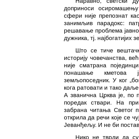
Наравно, светски д
доприноси осиромашењу
сфери није препознат ка
занимљив парадокс: патр
решавање проблема јавног
дужника, тј. најбогатијих 
Што се тиче вештачк
историју човечанства, ве
није сматрана појединц
понашање кметова 
земљопоседник. У ког „бо
кога ратовати и тако даље
А званична Црква је, по 
поредак ствари. На при
забрана читања Светог п
открила да речи које се ч
Јеванђељу. И не би поста
Нико не тврди да су