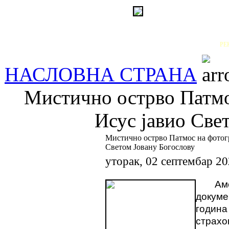
РЕ
НАСЛОВНА СТРАНА
Мистично острво Патмос
Исус јавио Све
Мистично острво Патмос на фотогр
Светом Јовану Богослову
уторак, 02 септембар 2
Ам
докуме
годи
страхо