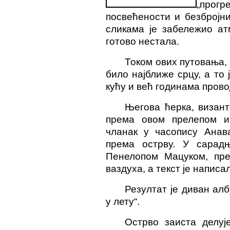
„прог
посвећености и безбројн
сликама је забележио ат
готово нестала.
Током ових путовања, 
било најближе срцу, а то 
кућу и већ годинама прово
Његова ћерка, визант
према овом прелепом и
чланак у часопису Ана
према острву. У сарад
Пенелопом Мацуком, пре
ваздуха, а текст је написа
Резултат је диван ал
у лету“.
Острво заиста делуј