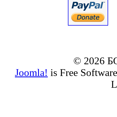
© www.borbazaveru.i
© 2026 
Joomla!
is Free Softwar
L