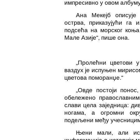
импресивно у овом албуму
Ана Мекејб описује 
острва, приказујући га 
подсећа на морског коња
Мале Азије“, пише она.
„Пролећни цветови у
ваздух је испуњен мирис
цветова поморанџе.“
„Овде постоји понос,
обележено православним
слави цела заједница: д
ногама, а огромни окр
подељени међу учесницим
Њени мали, али ис