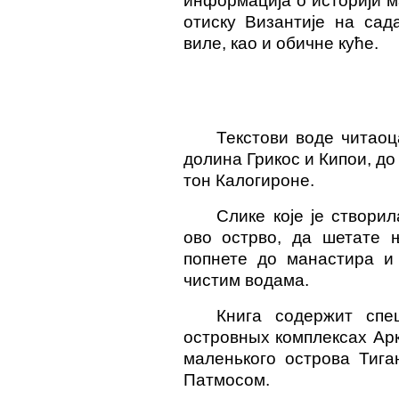
информација о историји м
отиску Византије на сад
виле, као и обичне куће.
Текстови воде читаоц
долина Грикос и Кипои, до
тон Калогироне.
Слике које је створи
ово острво, да шетате 
попнете до манастира и
чистим водама.
Книга содержит спе
островных комплексах Ар
маленького острова Тига
Патмосом.