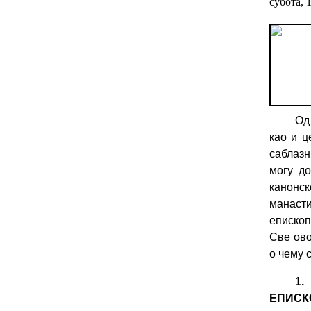
субота, 
Од
као и ц
саблазн
могу до
канонс
манасти
епископ
Све ово
о чему 
1.
ЕПИСК