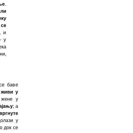
ње
.
или
еку
 се
, и
– у
ека
ни,
се баве
 живи у
 жене у
ајању
; а
двргнуте
долази у
о док се