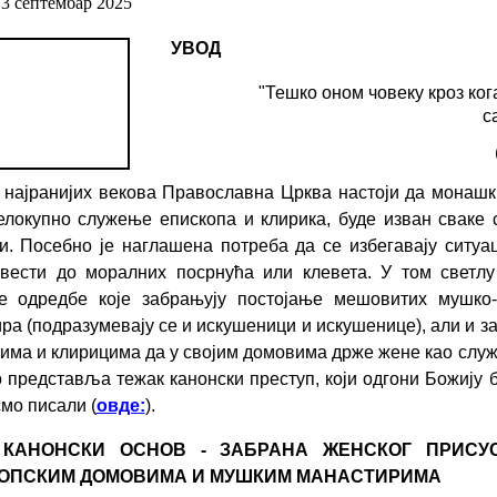
13 септембар 2025
УВОД
"Тешко оном човеку кроз ког
с
 најранијих векова Православна Црква настоји да монашк
елокупно служење епископа и клирика, буде изван сваке
и. Посебно је наглашена потреба да се избегавају ситуац
вести до моралних посрнућа или клевета. У том светлу
ке одредбе које забрањују постојање мешовитих мушко-
ра (подразумевају се и искушеници и искушенице), али и з
има и клирицима да у својим домовима држе жене као слу
 представља тежак канонски преступ, који одгони Божију б
смо писали (
овде:
)
.
 КАНОНСКИ ОСНОВ - ЗАБРАНА ЖЕНСКОГ ПРИСУ
ОПСКИМ ДОМОВИМА И МУШКИМ МАНАСТИРИМА