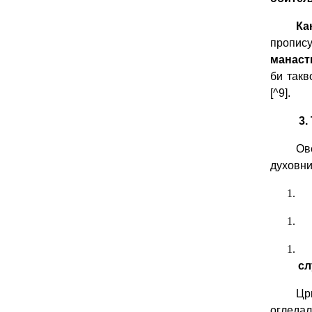
Ка
пропису
манаст
би такв
[^9].
3
Ов
духовни
сл
Цр
огледал