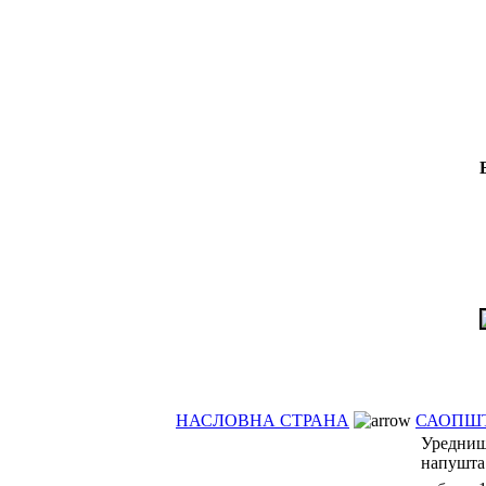
НАСЛОВНА СТРАНА
САОПШ
Уредниш
напушта