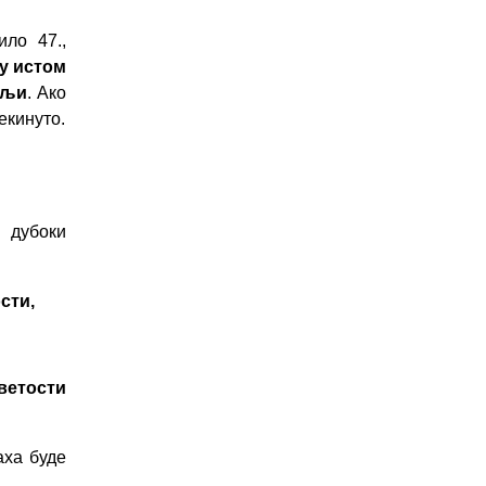
ило 47.,
у истом
ељи
. Ако
екинуто.
 дубоки
сти,
ветости
аха буде