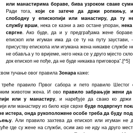
или манастирима бораве, бива узроком сваке сум
Ради тога,
који се затече да држи ропкињу, 
слободну у епископији или манастиру, да ту н
службу врши
, нека се казни а ако остане упоран,
нека
свргне
. Ако буде, да и у предграђама жене бораве
епископ или игуман има да се ту на путу заустави, 
присуству епископа или игумана жена никакве службе н
не обавља у то вријеме, него нека се у друго мјесто скло
док епископ не пође, да не буде никаква приговора".
[^5]
свом тучање овог правила
Зонара
каже:
 треће правило Првог сабора и пето правило Шестог 
ичким животом жена. И ово
правило забрањује жени да
пији или у манастиру
, и наређује да свако ко држи
ији или манастиру из било које сврхе
буде подвргнут пок
не истера, онда рукоположене особе треба да буду по
њењу
. Али правило захтева да епископ или игуман не 
куће где су жене на служби, осим ако не иду на друго мест