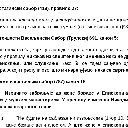
ртагински сабор (419), правило 27:
хтева да
клирици живе у целомудрености
и „нека н
е држе
им оне која је лишена сваке сумње“ (лат. sine suspicione)
[^3
то-шести Васељенски Сабор (Трулски) 691, канон 5:
ан оних особа, које су слободне од свакога подозријења, и
е у правилу,
никакав из свештеничког именика
нека не 
енскиње, или слушкиње
, како би се тијем сачувао о
ра. А који преступи ово, што ми наређујемо,
нека се свргн
дми васељенски сабор (787)
канон 18.
Изричито забрањује д
а жене бораве у Епископиј
и у мушким манастирима. У преводу епископа Никод
лаша овај канон гласи:
"Не будите на саблазан ни извањскима (1Кор 10, 3
каже божанствени апостол. А
што жене у епископиј