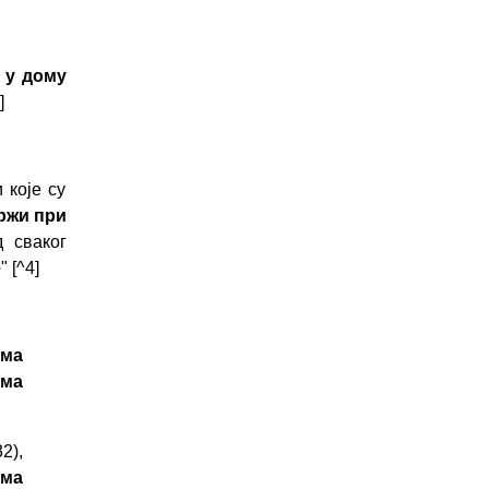
 у дому
]
 које су
држи при
д сваког
е
"
[^4]
ама
има
2),
ама