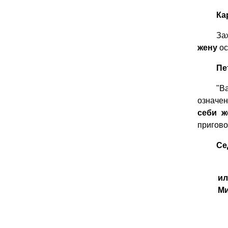
Ка
За
жену
ос
Пе
"В
означен
себи ж
пригово
Се
ил
Ми