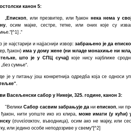
остолски канон 5:
„
Епископ
, или презвитер, или ђакон
нека нема у свој
ну
, осим мајке, сестре, тетке, или оних које су изв
мње.“[^1]
.“
 је најстарији и најјаснији извор:
забрањено је да еписк
ер, ђакон)
има у дому жене (ни младе монахиње ни мла
итељке, што је у СПЦ сучај)
које нису најближе сродн
 „без сумње“.
де је у питању још конкретнија одредба која се односи у
тељке“
.
ви Васељенски сабор у Никеји, 325. године, канон 3:
"Велики
Сабор сасвим забрањује да
ни
епископ
, ни п
 ђакон, нити уопште ико из клира,
може имати (у кући) 
нску
(συνείσακτον, въводница), осим ако не мајку, или сес
тку, или једино особе неподозриве у свему“[^2]