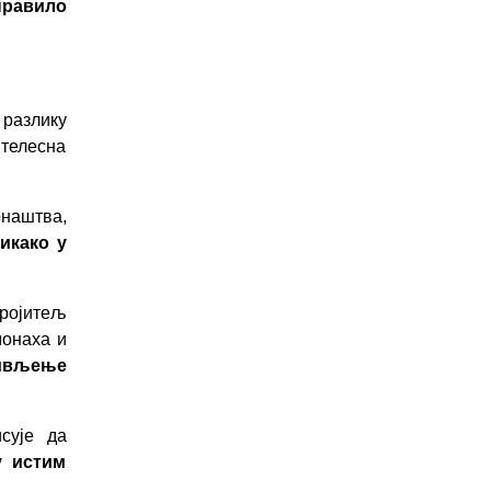
правило
 разлику
 телесна
наштва,
икако у
.
ројитељ
монаха и
ивљење
сује да
у истим