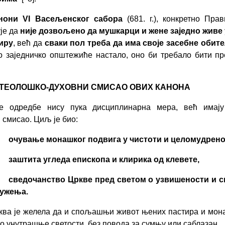
нони VI Васељенског сабора
(681. г.), конкретно Прав
је да
није дозвољено да мушкарци и жене заједно живе 
иру
, већ да
сваки пол треба да има своје засебне обит
о заједничко општежиће настало, оно би требало бити пр
. ТЕОЛОШКО-ДУХОВНИ СМИСАО ОВИХ КАНОНА
е одредбе нису пука дисциплинарна мера, већ имају
 смисао. Циљ је био:
очување монашког подвига у чистоти и целомудрено
заштита угледа епископа и клирика од клевете,
сведочанство Цркве пред светом о узвишености и с
ужења.
ква је желела да и спољашњи живот њених пастира и мон
о унутрашње светости, без повода за сумњу или саблазан.