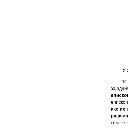
У 
"
И
заједн
еписко
епископ
ако их 
рашчи
сеоске 