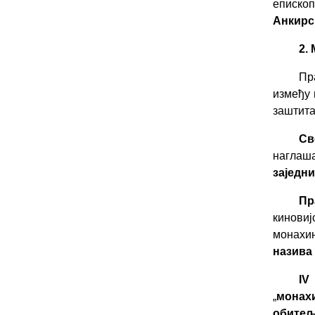
еписко
Анкирс
2. 
Пр
између 
заштита
Св
наглаш
заједн
Пр
киновиј
монахи
назива
IV
„
монах
обите