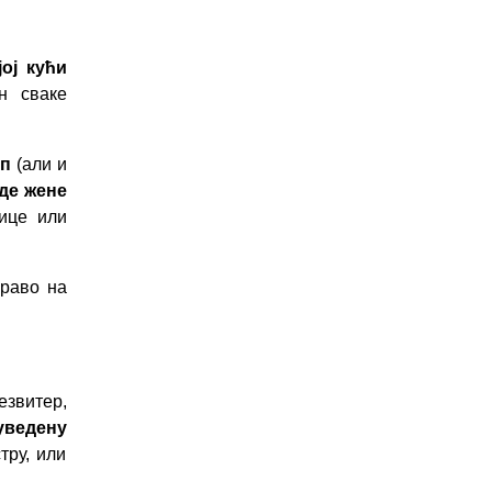
ој кући
ан сваке
оп
(али и
де жене
ице или
право на
резвитер,
уведену
тру, или