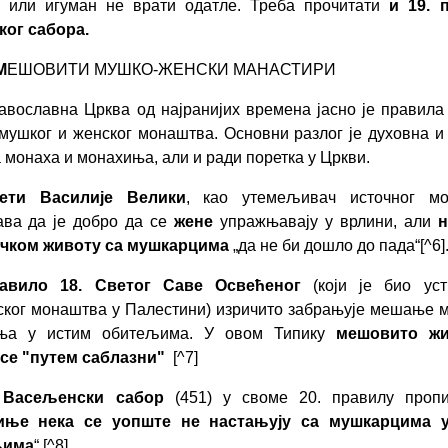
п или игуман не врати одатле. Треба прочитати
и 19. 
ког сабора.
М
ЕШОВИТИ МУШКО-ЖЕНСКИ МАНАСТИРИ
авославна Црква од најранијих времена јасно је правила
мушког и женског монаштва. Основни разлог је духовна и
 монаха и монахиња, али и ради поретка у Цркви.
ети Василије Велики
, као утемељивач источног мо
ава да је добро да се
жене
упражњавају у врлини, али
н
ичком животу са мушкарцима
„да не би дошло до пада“[^6]
авило 18. Светог Саве Освећеног
(који је био уст
ског монаштва у Палестини) изричито забрањује мешање 
ња у истим обитељима. У овом Типику
мешовито ж
 се "путем саблазни"
[^7]
 Васељенски сабор
(451) у своме 20. правилу пропи
иње нека се уопште не настањују са мушкарцима 
љима
“ [^8].