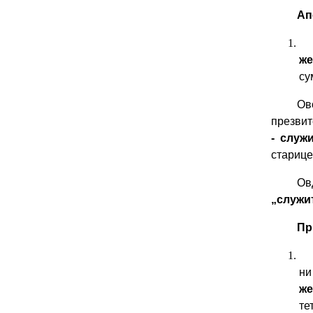
Ап
же
су
Ово
презвит
- служ
старице
Ов
„служи
Пр
ни
же
те