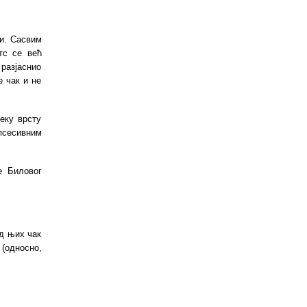
ти. Сасвим
тс се већ
 разјаснио
е чак и не
еку врсту
опсесивним
е Биловог
од њих чак
 (односно,