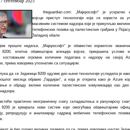
27 септембар 2025
theguardian.com:
„
Мајкрософт
“
је ускратио из
војсци приступ технологији која се користи за 
масивним системом надзора који је прикупљао милион
телефонских позива од палестинских грађана у Појасу
Западној обали.
ајем прошле недеље,
„
Мајкрософт
“
је обавестио израелске званичн
 8200, елитна обавештајна агенција војске, прекршила услове 
е хостовањем огромне количине података о надзору на својој Az
, према изворима упознатим са ситуацијом.
лука да се Јединици 8200 одузме део њене технологије уследила је нак
прошлог месеца објавио
„
Гардијан
“
, а која је открила како је Azure к
ење и обраду велике количине палестинских комуникација као део
надзора.
истећи практично неограничену снагу складиштења и рачунарску снагу
 8200 је креирала нови систем који омогућава обавештајним офи
ју, репродукују и анализирају садржај мобилних телефонских позив
е.
јекат је био толико великих размера да се, према изворима унутар Једи