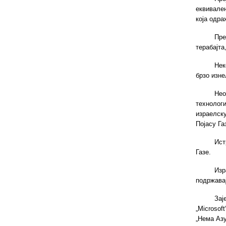
еквивален
која одра
Пре
терабајта
Нек
брзо изне
Нео
технолог
израелску
Појасу Га
Ист
Газе.
Из
подржавај
Зај
„Microsof
„Нема Азу