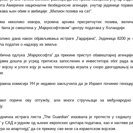
та Америчке националне безбедносне агенције, унутар јединице појав
жава њен обим и амбиције: „Милион позива на сат“.
ма неколико извора, огромна архива пресретнутих позива, велич
, била је смештена у
„
Мајкрософтовом
“
центру података у Холандији.
олико дана након објављивања истраге
„
Гардијана
“
, Јединица 8200 је
ла податке о надзору из земље.
бична одлука
„
Мајкрософта
“
да прекине приступ обавештајној агенциј
ијама дошла је усред притиска запослених и инвеститора због рада аг
 војску и улоге коју је њена технологија играла у скоро двогодишњој 
зе.
ражна комисија УН је недавно закључила да је Израел починио геноцид
раел пориче ову оптужбу, али многи стручњаци за међународно 
у.
едничка истрага листа „The Guardian“ изазвала је протесте у седишту
t“ у САД и једном од њених европских центара података, као и захтеве р
ра за апартхејд“ да се прекину све везе са израелском војском.