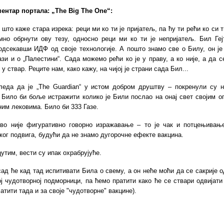
ментар
портала:
„The Big The One“:
 што каже стара изрека: реци ми ко ти је пријатељ, па ћу ти рећи ко си 
имно обрнути ову тезу, односно реци ми ко ти је непријатељ. Бил Геј
одсекавши ИДФ од своје технологије. А пошто знамо све о Билу, он је
ази и о „Палестини“. Сада можемо рећи ко је у праву, а ко није, а да с
у ствар. Реците нам, како кажу, на чијој је страни сада Бил...
леда да је „The Guardian“ у истом добром друштву – покренули су н
. Било би боље истражити колико је Били послао на онај свет својим 
им лековима. Било би 333 Газе.
во није фигуративно говорно изражавање – то је чак и потцењивањ
ог подвига, будући да не знамо дугорочне ефекте
вакцина
.
утим, вести су ипак охрабрујуће.
ад ће кад тад испитивати Била о свему, а он неће моћи да се сакрије 
ој чудотворној подморници, па ћемо пратити како ће се ствари одвијати
атити тада и за своје "чудотворне" вакцине).