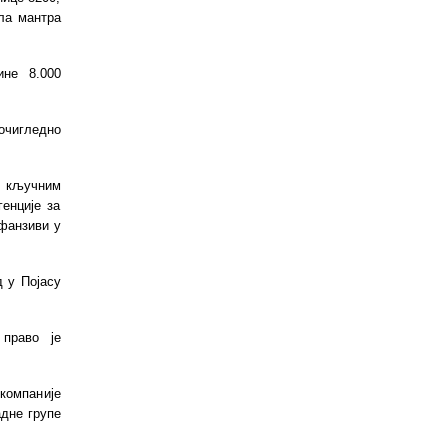
ила мантра
ине 8.000
 очигледно
и кључним
енције за
офанзиви у
 у Појасу
право је
 компаније
адне групе