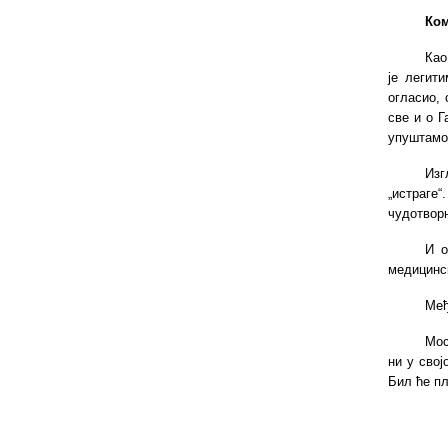
К
о
Као
је легит
огласио, 
све и о Г
упуштамо 
Изг
„истраге“
чудотворн
И о
медицинск
Међ
Мос
ни у свој
Бил ће пл