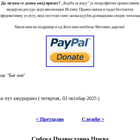
Да ли вам се допао овај
прилог
?
„Борба за веру“ је непрофитни православни
медијски ресурс који мисионари Истину Православља и
нуди бесплатну
нформативну
услугу
, која
постоји само захваљујући
донацијама својих
читалац
Хвала вам на подршци и од Бога вам изобиље Његових дарова!
 "Биг оне"
 пут ажурирано ( четвртак, 02 октобар 2025 )
< Претходно
Следеће >
Србска Православна Црква