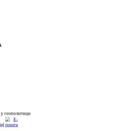
А
 у геополитици