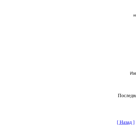
и
Извор:
Последњи
[ Назад ]