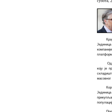
субота, 
Кр
Јединица
компаниј
платформи
Од
коју је 
складишт
масовног 
Кор
Јединица
прикупља
популациј
Про