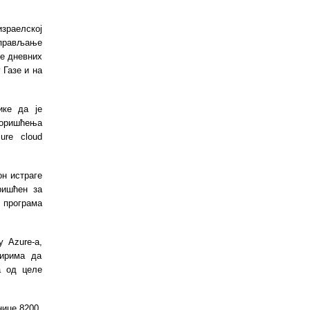
раелској
управљање
е дневних
 Газе и на
ике да је
коришћења
ure cloud
он истраге
оришћен за
 програма
 Azure-а,
цирима да
а од целе
нице 8200,