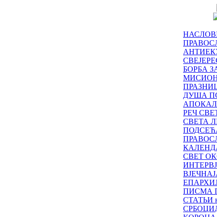
НАСЛОВ
ПРАВОСЛ
АНТИЕК
СВЕЈЕР
БОРБА З
МИСИО
ПРАЗНИ
ДУША П
АПОКАЛ
РЕЧ СВ
СВЕТА Л
ПОДСЕЋ
ПРАВОС
КАЛЕНД
СВЕТ ОК
ИНТЕРВ
ВЈЕЧНАЈ
ЕПАРХИ
ПИСМА 
СТАТЬИ н
СРБОЦИ