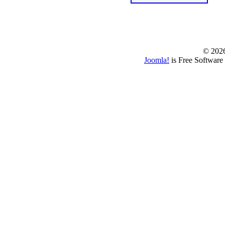
© www.borbazaver
© 202
Joomla!
is Free Software