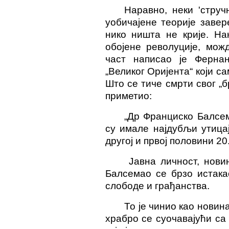
Наравно, неки 'струч
уобичајене теорије завер
нико ништа не крије. На
обојене револуције, мож
част написао је Ферна
„Великог Оријента“ који с
Што се тиче смрти свог „б
приметио:
„Др Фран
ц
иско Балсем
су имале најдубљи утица
другој и првој половини 20.
Јавна личност, нови
Балсемао се брзо истака
слободе и грађанства.
То је чинио као новин
храбро се суочавајући с