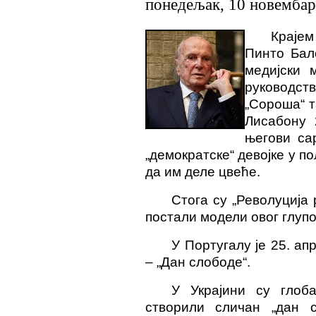
понедељак, 10 новембар
Крајем
Пинто Бал
медијски 
руководств
„Сороша“ т
Лисабону 
његови са
„демократске“ девојке у по
да им деле цвеће.
Стога су „Револуција 
постали модели овог глупо
У Португалу је 25. а
– „Дан слободе“.
У Украјини су глоб
створили сличан „дан с