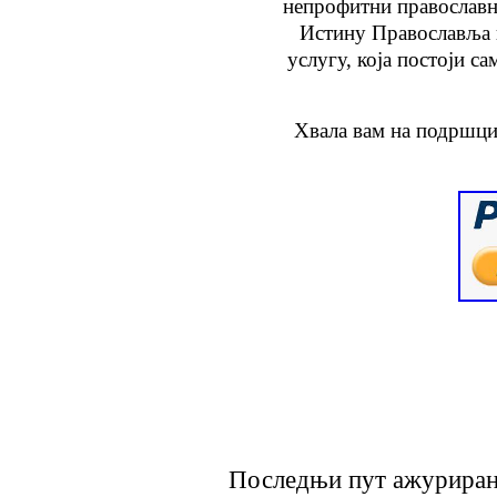
непрофитни православн
Истину Православља
услугу
, која
постоји са
Хвала вам на подршци
Последњи пут ажурирано