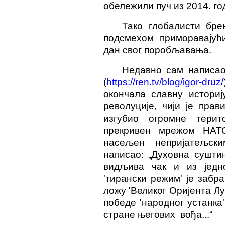
обележили пуч из 2014. го
Тако глобалисти бре
подсмехом
приморавају
дан свог поробљавања.
Недавно сам написао
(
https://ren.tv/blog/igor-druz/
окончала славну историј
револуције, чији је пра
изгубио огромне терит
прекривен мрежом НАТО
насељен непријатељск
написао: „Духовна суштин
видљива чак и из једн
'тирански режим' је забр
ложу 'Великог Оријента Лу
победе 'народног устанка'
стране његових
вођа...“