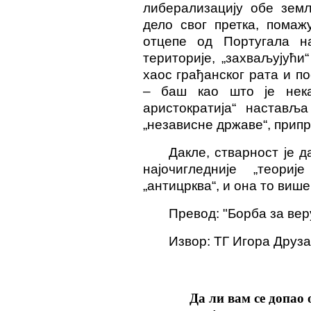
либерализацију обе земљ
дело свог претка, помаж
отцепе од Португала н
територије, „захваљујући“
хаос грађанског рата и п
– баш као што је нека
аристократија“ настављ
„независне државе“, припр
Дакле, стварност је д
најочигледније „теориј
„антицрква“, и она то више 
Превод: "Борба за вер
Извор: ТГ Игора Друз
Да ли вам се допао 