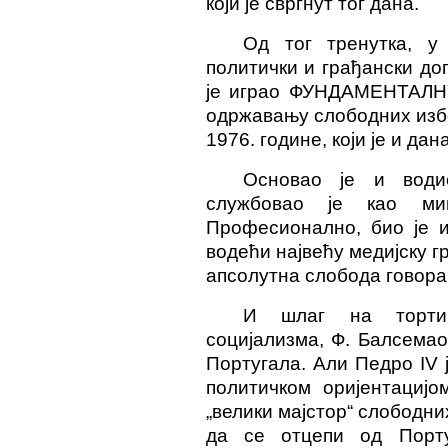
који је свргнут тог дана.
Од тог тренутка, у
политички и грађански до
је играо ФУНДАМЕНТАЛНУ 
одржавању слободних избо
1976. године, који је и дан
Основао је и водио
служ
бовао
је као ми
Професионално, био је и
водећи највећу медијску гр
апсолутна слобода говора
И шлаг на торти,
социјализма, Ф. Балсемао
Португала. Али Педро IV
политичком оријентацијо
„велики мајстор“ слободни
да се отцепи од Порту