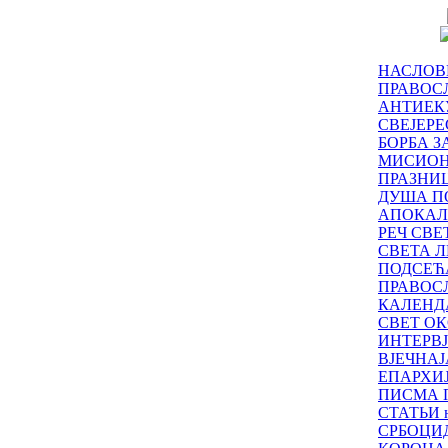
НАСЛОВ
ПРАВОСЛ
АНТИЕК
СВЕЈЕР
БОРБА З
МИСИО
ПРАЗНИ
ДУША П
АПОКАЛ
РЕЧ СВ
СВЕТА Л
ПОДСЕЋ
ПРАВОС
КАЛЕНД
СВЕТ ОК
ИНТЕРВ
ВЈЕЧНАЈ
ЕПАРХИ
ПИСМА 
СТАТЬИ н
СРБОЦИ