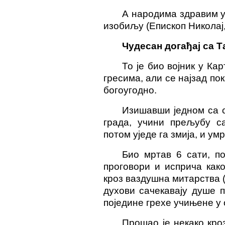
А народима здравим у 
изобиљу (Епископ Николај, 
Чудесан догађај са 
То је био војник у Ка
гресима, али се најзад по
богоугодно.
Изишавши једном са с
града, учини прељубу с
потом уједе га змија, и умр
Био мртав 6 сати, по
проговори и исприча как
кроз ваздушна митарства (
духови сачекавају душе п
поједине грехе учињене у 
Прошао је некако кро