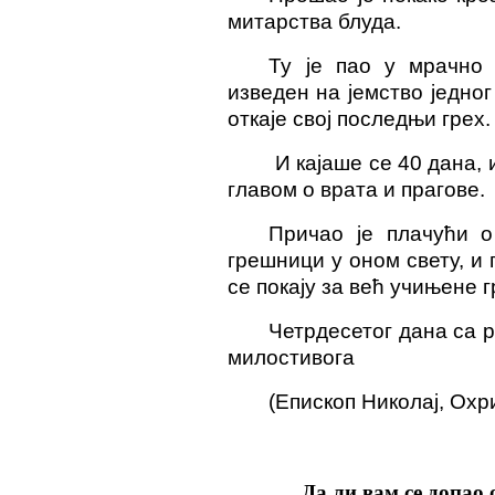
митарства блуда.
Ту је пао у мрачно
изведен на јемство једног
откаје свој последњи грех.
И кајаше се 40 дана, 
главом о врата и прагове.
Причао је плачући 
грешници у оном свету, и
се покају за већ учињене г
Четрдесетог дана са 
милостивога
(Епископ Николај, Охри
Да ли вам се допао 