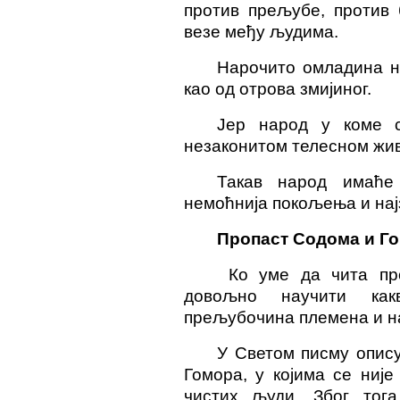
против прељубе, против 
везе међу људима.
Нарочито омладина на
као од отрова змијиног.
Јер народ у коме 
незаконитом телесном жив
Такав народ имаће 
немоћнија покољења и нај
Пропаст Содома и Г
Ко уме да чита пр
довољно научити как
прељубочина племена и н
У Светом писму опису
Гомора, у којима се ниј
чистих људи. Због тог