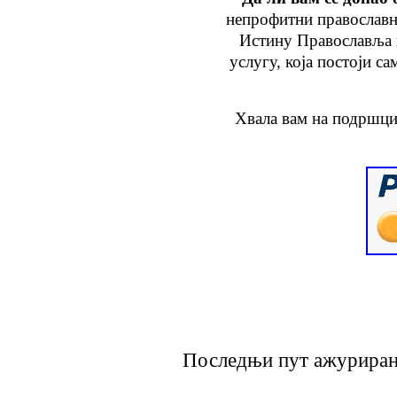
непрофитни православн
Истину Православља
услугу
, која
постоји са
Хвала вам на подршци
Последњи пут ажурирано