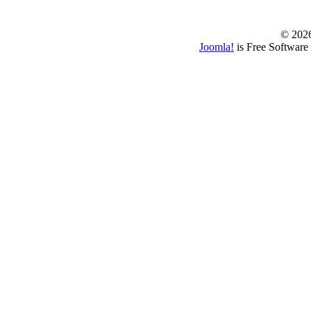
© www.borbazaver
© 202
Joomla!
is Free Software