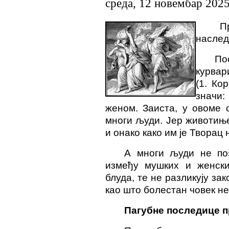
среда, 12 новембар 202
П
наследи
По
курвар
(1. Кор
значи:
женом. Заиста, у овоме 
многи људи. Јер животиње
и онако како им је Творац
А многи људи не по
између мушких и женски
блуда, те не разликују за
као што болестан човек не
Пагубне последице 