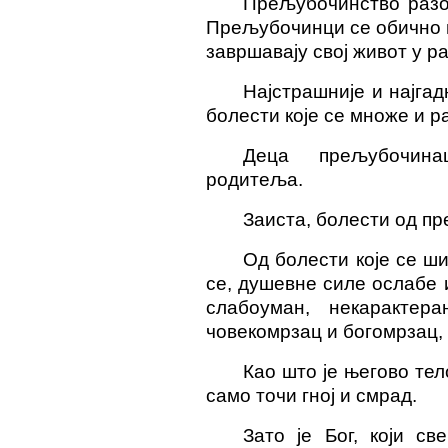
Прељубочинство разо
Прељубочинци се обично и
завршавају свој живот у р
Најстрашније и најгадн
болести које се множе и 
Деца прељубочина
родитеља.
Заиста, болести од пр
Од болести које се ш
се, душевне силе ослабе и
слабоуман, некарактер
човекомрзац и богомрзац, 
Као што је његово тел
само точи гној и смрад.
Зато је Бог, који св