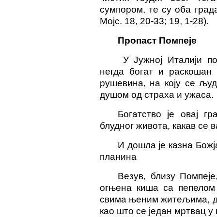
сумпором, те су оба града
Мојс. 18, 20-33; 19, 1-28).
Пропаст Помпеје
У Јужној Италији по
негда богат и раскошан 
рушевина, на коју се људ
душом од страха и ужаса.
Богатство је овај г
блудног живота, какав се 
И дошла је казна Божј
планина
Везув, близу Помпеје
огњена киша са пепелом 
свима њеним житељима, док
као што се један мртвац у 