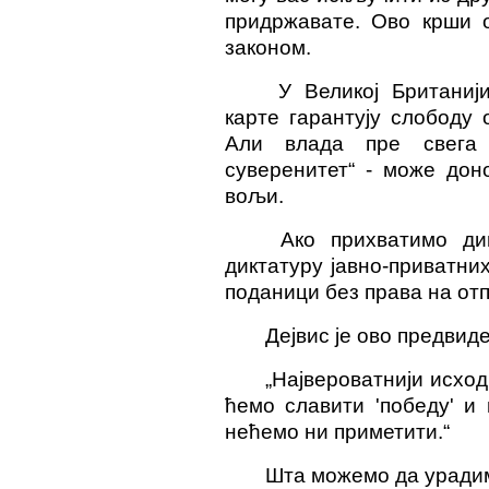
придржавате. Ово крши о
законом.
У Великој Британиј
карте гарантују слободу 
Али влада пре свега 
суверенитет“ - може дон
вољи.
Ако прихватимо ди
диктатуру јавно-приватних
поданици без права на отп
Дејвис је ово предвид
„Највероватнији исход
ћемо славити 'победу' и
нећемо ни приметити.“
Шта можемо да уради