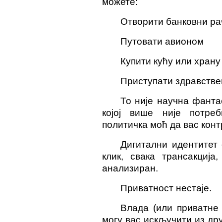
можете:
Отворити банковни ра
Путовати авионом
Купити кућу или храну
Приступати здравстве
То није научна фантас
којој више није потре
политичка моћ да вас кон
Дигитални идентитет 
клик, свака трансакција
анализиран.
Приватност нестаје.
Влада (или приватне 
могу вас искључити из др