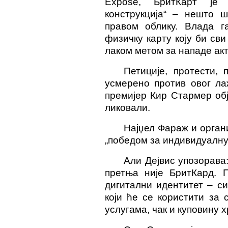
Expose, БритКарт је 
конструкција“ – нешто ш
правом облику. Влада га
физичку карту коју би сви
лаком метом за нападе акт
Петиције, протести,
усмерено против овог ла
премијер Кир Стармер обј
ликовали.
Најџел Фараж и орган
„победом за индивидуалну
Али Дејвис упозорава
претња није БритКард. 
дигитални идентитет – с
који ће се користити за 
услугама, чак и куповину х