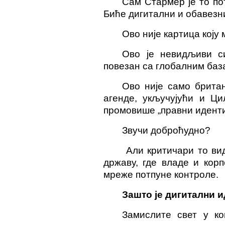
Сам Стармер је то по
Биће дигитални и обавезни
Ово није картица коју
Ово је невидљиви си
повезан са глобалним баз
Ово није само британ
агенде, укључујући и Ци
промовише „правни идентит
Звучи доброћудно?
Али критичари то ви
државу, где владе и кор
мреже потпуне контроле.
Зашто је дигитални 
Замислите свет у ко