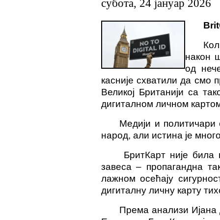
субота, 24 јануар 2026
Bri
Кол
након ш
од неч
касније схватили да смо 
Великој Британији са та
дигиталном личном картом 
Медији и политичари 
народ, али истина је мног
БритКарт није била 
завеса – пропагандна та
лажном осећају сигурнос
дигиталну личну карту тих
Према анализи Ијана 