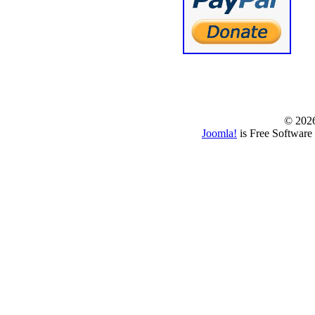
© www.borbazaver
© 202
Joomla!
is Free Software