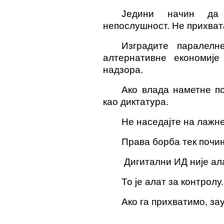
Једини начин да
непослушност. Не прихвата
Изградите паралелн
алтернативне економије
надзора.
Ако влада наметне п
као диктатура.
Не наседајте на лажн
Права борба тек почи
Дигитални ИД није ал
То је алат за контролу.
Ако га прихватимо, за