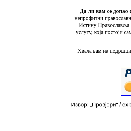
Да ли вам се допао 
непрофитни православн
Истину Православља
услугу
, која
постоји са
Хвала вам на подршци
Извор: „Провјери“
/
ex