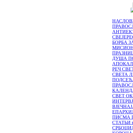
НАСЛОВ
ПРАВОСЛ
АНТИЕК
СВЕЈЕР
БОРБА З
МИСИО
ПРАЗНИ
ДУША П
АПОКАЛ
РЕЧ СВ
СВЕТА Л
ПОДСЕЋ
ПРАВОС
КАЛЕНД
СВЕТ ОК
ИНТЕРВ
ВЈЕЧНАЈ
ЕПАРХИ
ПИСМА 
СТАТЬИ н
СРБОЦИ