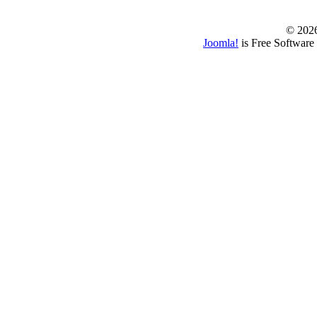
© www.borbazaver
© 202
Joomla!
is Free Software