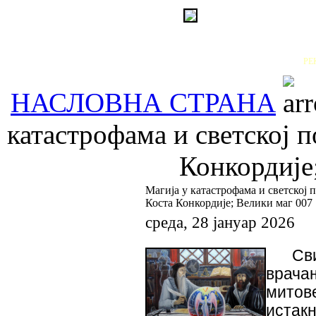
РЕ
НАСЛОВНА СТРАНА
катастрофама и светској 
Конкордије
Магија у катастрофама и светској
Коста Конкордије; Велики маг 007
среда, 28 јануар 2026
Св
врача
мито
истак