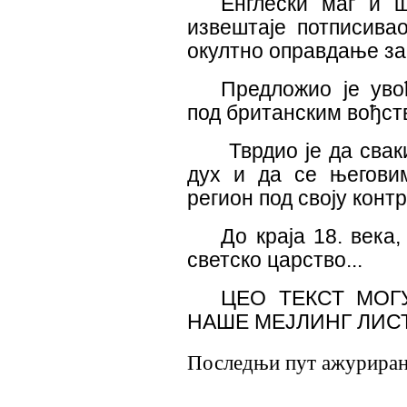
Енглески ма
г
и ш
извештаје потписивао
окултно оправдање за
Предложио је уво
под британским вођст
Тврдио је да сва
дух и да се његови
регион под своју контр
До краја 18. века,
светско царство.
..
ЦЕО ТЕКСТ МОГ
НАШЕ МЕЈЛИНГ ЛИС
Последњи пут ажурирано 