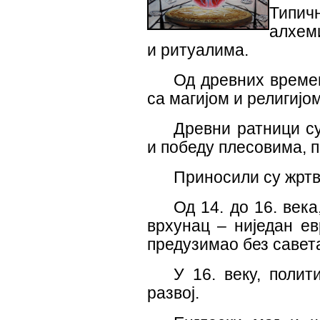
Типич
алхеми
и ритуалима.
Од древних времен
са магијом и религијом
Древни ратници су
и победу плесовима, 
Приносили су жртв
Од 14. до 16. века
врхунац – ниједан ев
предузимао без савета
У 16. веку, полит
развој.