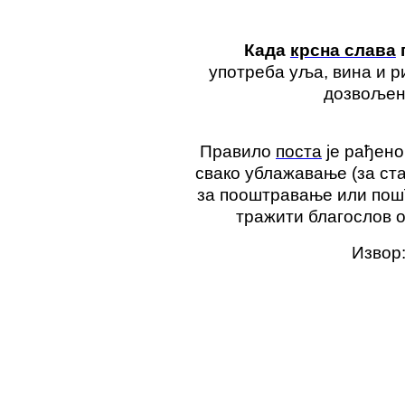
Када
крсна слава
употреба уља, вина и ри
дозвољен
Правило
поста
је рађено
свако ублажавање (за ста
за пооштравање или пош
тражити благослов о
Извор