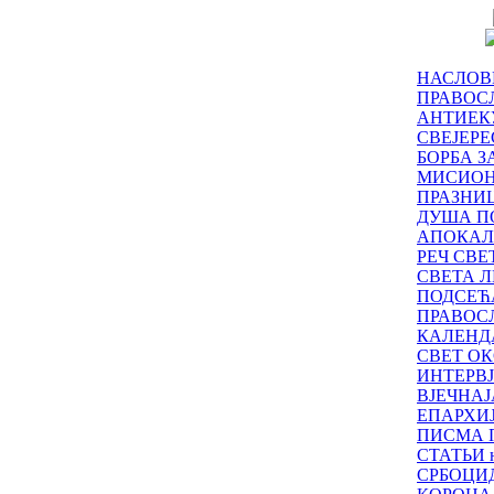
НАСЛОВ
ПРАВОСЛ
АНТИЕК
СВЕЈЕР
БОРБА З
МИСИО
ПРАЗНИ
ДУША П
АПОКАЛ
РЕЧ СВ
СВЕТА Л
ПОДСЕЋ
ПРАВОС
КАЛЕНД
СВЕТ ОК
ИНТЕРВ
ВЈЕЧНАЈ
ЕПАРХИ
ПИСМА 
СТАТЬИ н
СРБОЦИ