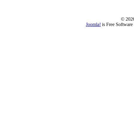
© www.borbazaver
© 202
Joomla!
is Free Software