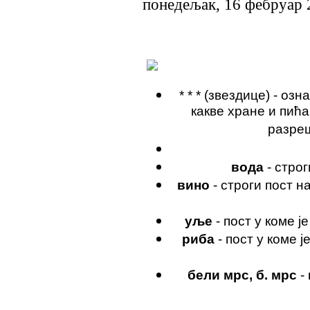
понедељак, 16 фебруар 
* * * (звездице) - о
какве хранe и пића
разреш
вода
- строг
вино
- строги пост 
уље
- пост у коме 
риба
- пост у коме 
бели мрс, б. мрс
- 