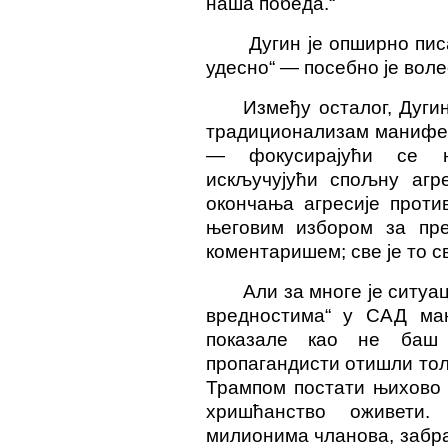
наша победа.“
Дугин је опширно пис
удесно“ — посебно је воле
Између осталог, Дуги
традиционализам манифес
— фокусирајући се 
искључујући спољну агре
окончања агресије проти
његовим избором за пр
коментаришем; све је то с
Али за многе је ситу
вредностима“ у САД мањ
показале као не баш 
пропагандисти отишли ​​то
Трампом постати њихово 
хришћанство оживети.
милионима чланова, забра