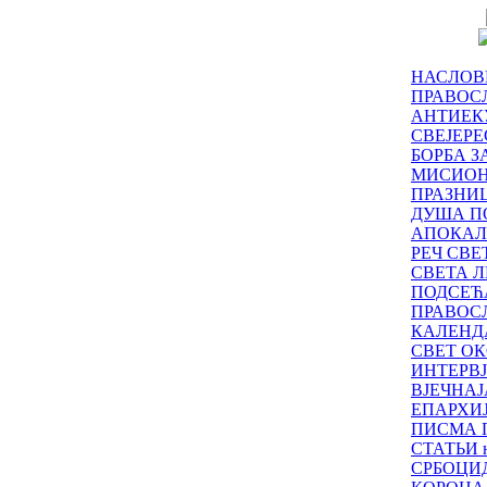
НАСЛОВ
ПРАВОСЛ
АНТИЕК
СВЕЈЕР
БОРБА З
МИСИО
ПРАЗНИ
ДУША П
АПОКАЛ
РЕЧ СВ
СВЕТА Л
ПОДСЕЋ
ПРАВОС
КАЛЕНД
СВЕТ ОК
ИНТЕРВ
ВЈЕЧНАЈ
ЕПАРХИ
ПИСМА 
СТАТЬИ н
СРБОЦИ