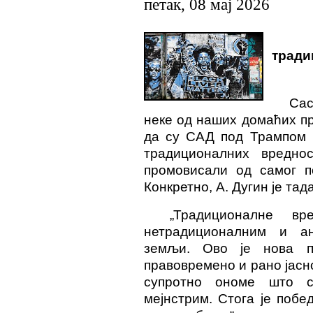
петак, 08 мај 2026
тради
Сас
неке од наших
домаћ
их п
да су САД под Трампом п
традиционалних вредно
промовисали од самог по
Конкретно, А. Дугин је тада
„Традиционалне в
нетрадиционалним и ан
земљи. Ово је нова п
правовремено и рано јасно
супротно ономе што с
мејнстрим. Стога је побе