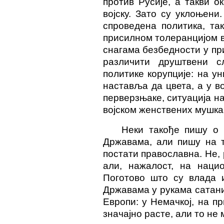
против Русије, а такви 
војску. Зато су уклоњени
спроведена политика, так
присилном толеранцијом в
снагама безбедности у при
различити друштвени с
политике корупције: на у
наставља да цвета, а у во
перверзњаке, ситуација на 
војском женствених мушка
Неки такође пишу о
Државама, али пишу на т
постати православна. Не, 
али, нажалост, на нацио
Поготово што су влада 
Државама у рукама сатанис
Европи: у Немачкој, на п
значајно расте, али то не