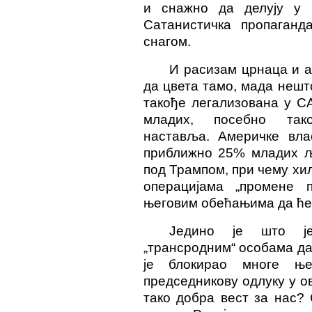
и снажно да делују у
Сатанистичка пропаган
снагом.
И расизам црнаца и 
да цвета тамо, мада неш
такође легализована у С
младих, посебно тако
наставља. Америчке вла
приближно 25% младих љу
под Трампом, при чему хи
операцијама „промене 
његовим обећањима да ће 
Једино је што је
„трансродним“ особама да 
је блокирао многе ње
председникову одлуку у ов
тако добра вест за нас?