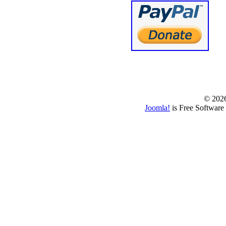
© www.borbazaver
© 202
Joomla!
is Free Software