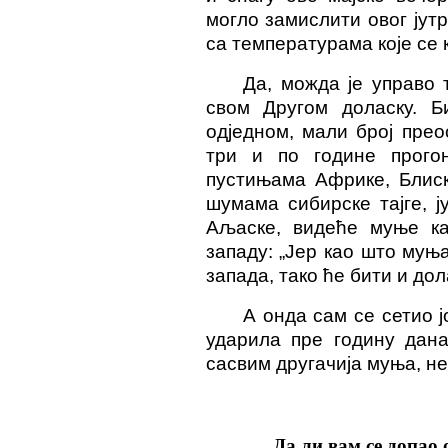
могло замислити овог јут
са температурама које се к
Да, можда је управо 
свом Другом доласку. Б
одједном, мали број пре
три и по године прого
пустињама Африке, Блиск
шумама сибирске тајге, 
Аљаске, видеће муње ка
западу: „Јер као што муња
запада, тако ће бити и дол
А онда сам се сетио ј
ударила пре годину дана
сасвим другачија муња, не
Да ли вам се допао 