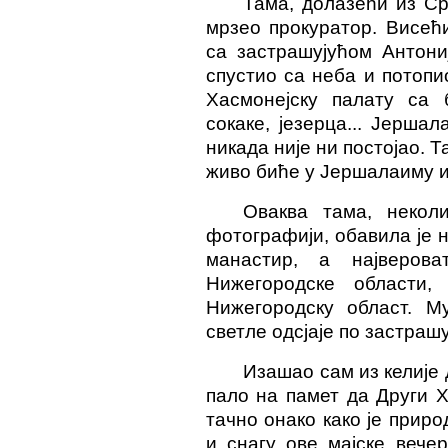
Тама, долазећи из Ср
мрзео прокуратор. Висећ
са застрашујућом Антони
спустио са неба и потопи
Хасмонејску палату са б
сокаке, језерца... Јершал
никада није ни постојао. 
живо биће у Јершалаиму и
Оваква тама, некол
фотографији, обавила је 
манастир, а најверов
Нижегородске области
Нижегородску област. М
светле одсјаје по застраш
Изашао сам из
к
елије
пало на памет да Други 
тачно онако како је приро
и снагу ове мајске вече