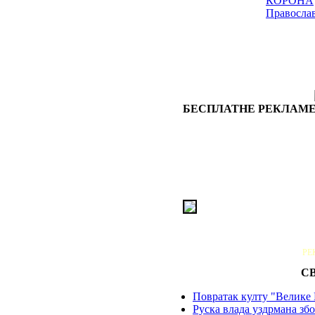
КОРОНА
Правосла
БЕСПЛАТНЕ РЕКЛАМЕ
РЕ
С
Повратак култу "Велике 
Руска влада уздрмана збо