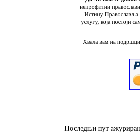
непрофитни православн
Истину Православља
услугу
, која
постоји са
Хвала вам на подршци
Последњи пут ажурирано 