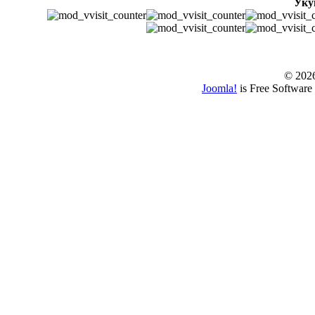
Уку
© www.borbazaver
© 202
Joomla!
is Free Software