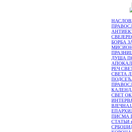
НАСЛОВ
ПРАВОСЛ
АНТИЕК
СВЕЈЕР
БОРБА З
МИСИО
ПРАЗНИ
ДУША П
АПОКАЛ
РЕЧ СВ
СВЕТА Л
ПОДСЕЋ
ПРАВОС
КАЛЕНД
СВЕТ ОК
ИНТЕРВ
ВЈЕЧНАЈ
ЕПАРХИ
ПИСМА 
СТАТЬИ н
СРБОЦИ