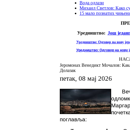
Вода одлази
Михаил Светлов: Како с
15 мало познатих чињени
ПР
Уредништво:
Још један
Уредништво: Одговор на нову јере
Уредништво: Одговор на нову ј
НАС
Јеромонах Венедикт Мочалов: Как
Долазак
петак, 08 мај 2026
Ве
одломк
Маргар
почетк
поглавља: ​​