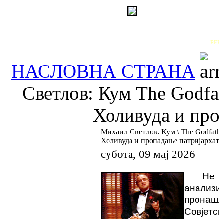
РЕ
НАСЛОВНА СТРАНА
Светлов: Кум The Godfat
Холивуда и про
Михаил Светлов: Кум \ The Godfath
Холивуда и пропадање патријархат
субота, 09 мај 2026
Не
анали
прона
Совјет