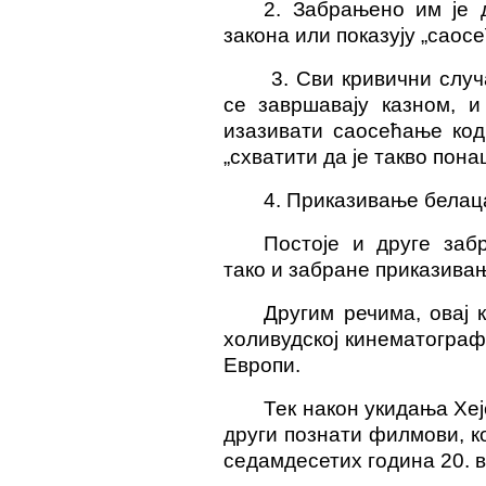
2. Забрањено им је 
закона или показују „саос
3. Сви кривични случ
се завршавају казном, и
изазивати саосећање код
„схватити да је такво пон
4. Приказивање белаца
Постоје и друге забр
тако и забране приказива
Другим речима, овај 
холивудској кинематографи
Европи.
Тек након укидања Хеј
други познати филмови, к
седамдесетих година 20. в