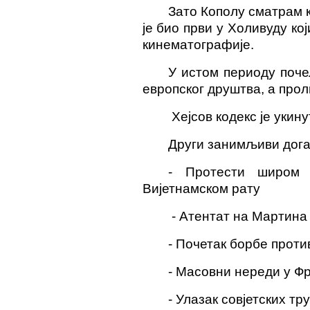
Зато Кополу сматрам 
је био први у Холивуду ко
кинематографије.
У истом периоду поче
европског друштва, а проли
Хејсов кодекс је укину
Други занимљиви догађ
- Протести широм
Вијетнамском рату
- Атентат на Мартина
- Почетак борбе проти
- Масовни нереди у Ф
- Улазак совјетских тр