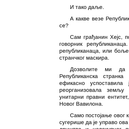
И тако даље.
А какве везе Републи
се?
Сам грађанин Хејс, п
говорник републиканаца
републиканаца, или боље 
странчког маскира.
Дозволите ми да
Републиканска странка
ефикасно успоставила 
реорганизовала земљу
унитарни правни ентитет
Новог Вавилона.
Само постојање овог к
сугерише да је управо ова