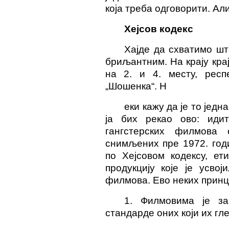
која треба одговорити. Али
Хејсов кодекс
Хајде да схватимо шт
бриљантним. На крају крај
на 2. и 4. месту, респ
„Шошенка“. Н
еки кажу да је то једн
ја бих рекао ово: иди
гангстерских филмова
снимљених пре 1972. год
по Хејсовом кодексу, ет
продукцију које је усво
филмова. Ево неких принц
1. Филмовима је за
стандарде оних који их гле