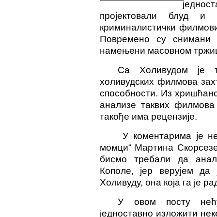
једнос
пројектовали
блуд
и ма
криминалистички филмови 
Повремено су снимани
намењени масовном тржи
Са Холивудом је т
холивудских филмова зах
способности. Из хришћанс
анализе таквих филмова 
такође има рецензије.
У коментарима је н
момци“ Мартина Скорсезе
бисмо требали да анал
Кополе, јер верујем да
Холивуду, она која га је 
У овом посту нећ
једноставно изложити нек