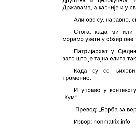
друштва и целокупног п
Државама, а касније и у св
Али ово су, наравно, с
Стога, када ми или 
морамо узети у обзир ове 
Патријархат у Сједи
зато што је тајна елита та
Када су се њихови
променио.
И управо у контекст
„Кум“.
Превод: „Борба за вер
Извор: nonmatrix.info