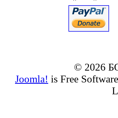
© www.borbazaveru.i
© 2026 
Joomla!
is Free Softwar
L