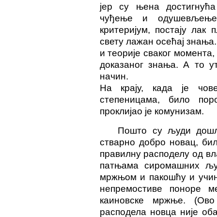
јер су њена достигнућа
чуђење и одушевљење 
критеријум, постају лак 
свету лажан осећај знања.
и теорије сваког момента,
доказаног знања. А то у
начин.
На крају, када је чов
степеницама, било пор
проклијао је комунизам.
Пошто су људи дошли
стварно добро новац, бил
правилну расподелу од вл
патњама сиромашних људ
мржњом и пакошћу и учин
непремостиве поноре 
каиновске мржње. (Ов
расподела новца није оба