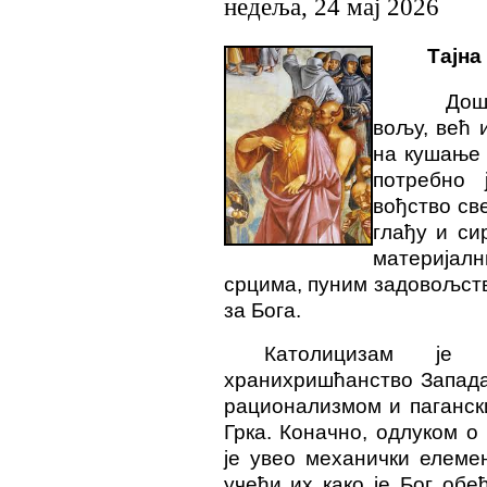
недеља, 24 мај 2026
Тајна
Дошло је
вољу, већ 
на кушање 
потребно
ј
вођство св
глађу и си
материјал
срцима, пуним задовољств
за Бога.
Католицизам је
хранихришћанство Запада
рационализмом и паганс
Грка. Коначно, одлуком о
је увео механички елеме
учећи их како је Бог обе