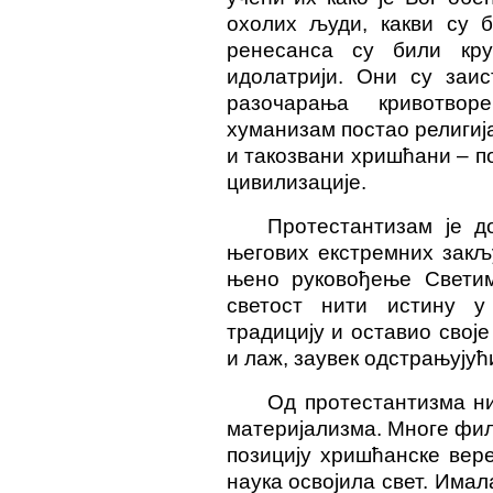
охолих људи, какви су 
ренесанса су били кру
идолатрији. Они су заис
разочарања кривотвор
хуманизам постао религија
и такозвани хришћани – п
цивилизације.
Протестантизам је д
његових екстремних закљ
њено руковођење Светим
светост нити истину у
традицију и оставио своје
и лаж, заувек одстрањујућ
Од протестантизма ни
материјализма. Многе фил
позицију хришћанске вере
наука освојила свет. Имал