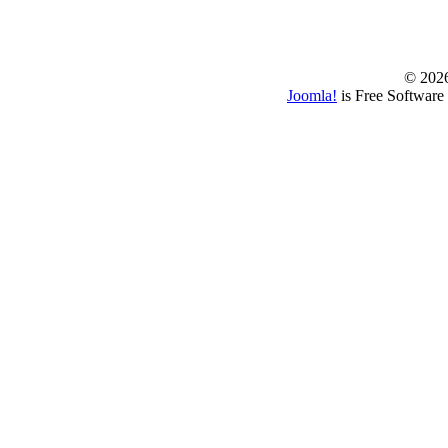
© www.borbazaver
© 202
Joomla!
is Free Software