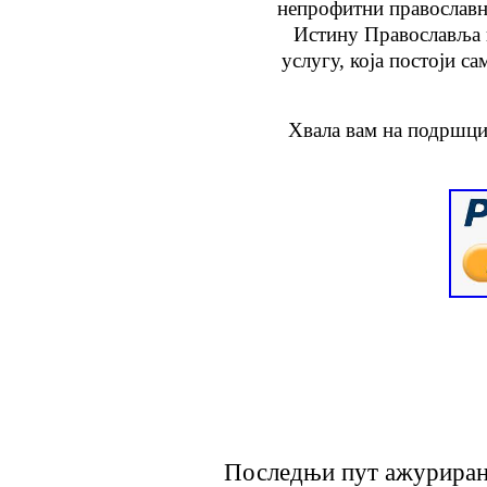
непрофитни православн
Истину Православља
услугу
, која
постоји са
Хвала вам на подршци
Последњи пут ажурирано