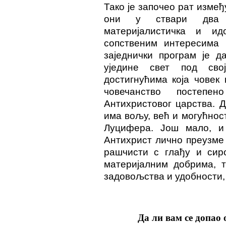
Тако је започео рат измеђ
они у ствари два б
материјалистичка и ид
сопственим интересима
заједнички програм је д
уједине свет под сво
достигнућима која човек 
човечанство постеп
Антихристовог царства. 
има вољу, већ и могућнос
Луцифера. Још мало, и
Антихрист лично преузме 
рашчисти с глађу и сир
материјалним добрима, 
задовољства и удобности, 
Да ли вам се допао 