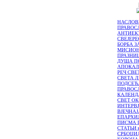
НАСЛОВ
ПРАВОСЛ
АНТИЕК
СВЕЈЕР
БОРБА З
МИСИО
ПРАЗНИ
ДУША П
АПОКАЛ
РЕЧ СВ
СВЕТА Л
ПОДСЕЋ
ПРАВОС
КАЛЕНД
СВЕТ ОК
ИНТЕРВ
ВЈЕЧНАЈ
ЕПАРХИ
ПИСМА 
СТАТЬИ н
СРБОЦИ