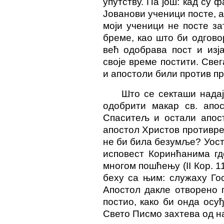
упутству. Па још: кад су
Јованови ученици посте, а
моји ученици не посте за
бреме, као што би одгово
већ одобрава пост и изј
своје време постити. Све
и апостоли били против пр
Што се секташи нада
одобрити макар св. апо
Спаситељ и остали апост
апостол Христов противре
не би била безумље? Уост
исповест Коринћанима гд
многом пошћењу (II Кор. 1
беху са њим: служаху Гос
Апостол дакле отворено г
постио, како би онда осу
Свето Писмо захтева од на