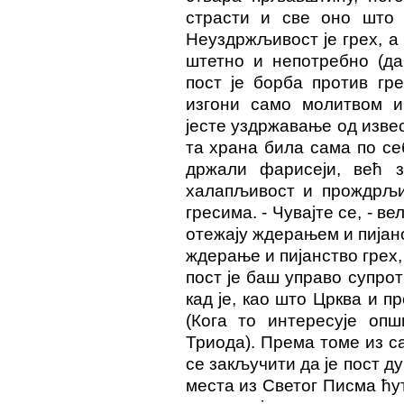
страсти и све оно што 
Неуздржљивост је грех, а 
штетно и непотребно (да
пост је борба против гре
изгони само молитвом и
јесте уздржавање од извес
та храна била сама по се
држали фарисеји, већ 
халапљивост и прождрљив
гресима. - Чувајте се, - в
отежају ждерањем и пијанс
ждерање и пијанство грех,
пост је баш управо супрот
кад је, као што Црква и п
(Кога то интересује опш
Триода). Према томе из с
се закључити да је пост д
места из Светог Писма ћут