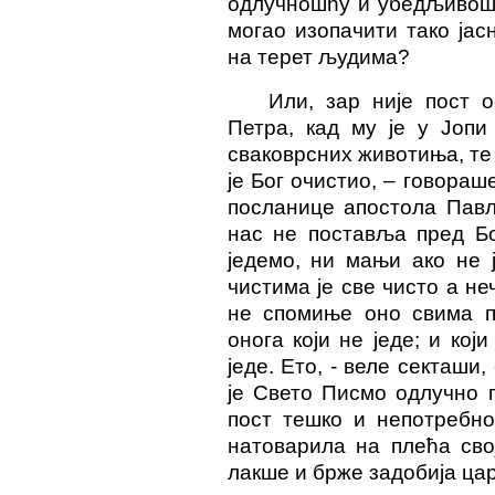
одлучношћу и убедљивошћу
могао изопачити тако јас
на терет људима?
Или, зар није пост 
Петра, кад му је у Јопи
сваковрсних животиња, те 
је Бог очистио, – говораш
посланице апостола Павл
нас не поставља пред Бо
једемо, ни мањи ако не 
чистима је све чисто а не
не спомиње оно свима по
онога који не једе; и кој
једе. Ето, - веле секташи
је Свето Писмо одлучно п
пост тешко и непотребно
натоварила на плећа сво
лакше и брже задобија цар