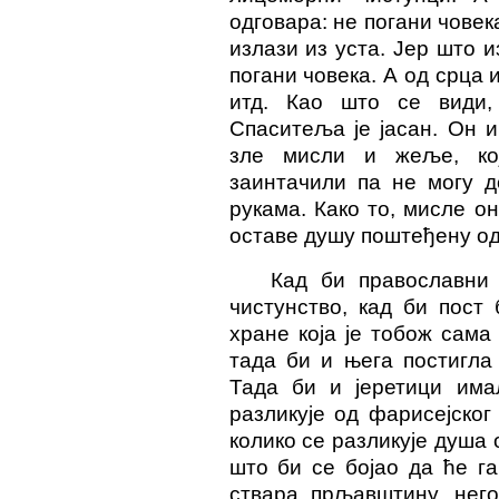
одговара: не погани човек
излази из уста. Јер што и
погани човека. А од срца 
итд. Као што се види,
Спаситеља је јасан. Он и
зле мисли и жеље, ко
заинтачили па не могу 
рукама. Како то, мисле о
оставе душу поштеђену од
Кад би православни
чистунство, кад би пост
хране која је тобож сама
тада би и њега постигла
Тада би и јеретици има
разликује од фарисејског
колико се разликује душа 
што би се бојао да ће г
ствара прљавштину, него