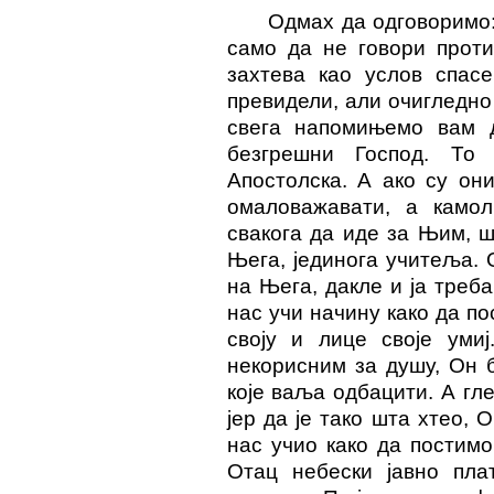
Одмах да одговоримо:
само да не говори проти
захтева као услов спас
превидели, али очигледно 
свега напомињемо вам 
безгрешни Господ. То
Апостолска. А ако су он
омаловажавати, а камол
свакога да иде за Њим, ш
Њега, јединога учитеља. О
на Њега, дакле и ја треба
нас учи начину како да по
своју и лице своје умиј
некорисним за душу, Он б
које ваља одбацити. А гле
јер да је тако шта хтео, 
нас учио како да постимо
Отац небески јавно пла