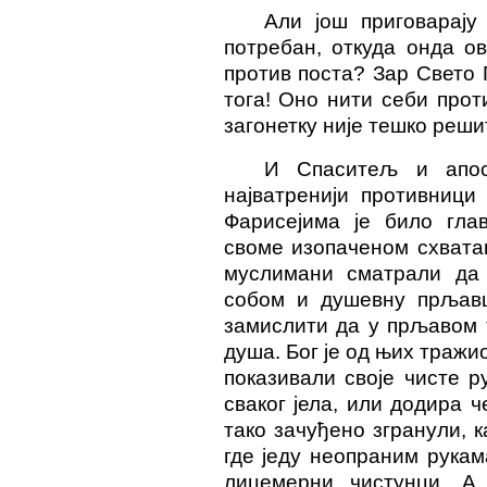
Али још приговарају
потребан, откуда онда о
против поста? Зар Свето
тога! Оно нити себи прот
загонетку није тешко реши
И Спаситељ и апос
најватренији противници
Фарисејима је било гла
своме изопаченом схвата
муслимани сматрали да
собом и душевну прљавш
замислити да у прљавом 
душа. Бог је од њих тражи
показивали своје чисте 
сваког јела, или додира ч
тако зачуђено згранули, 
где једу неопраним рукам
лицемерни чистунци. 