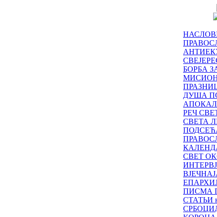
НАСЛОВ
ПРАВОСЛ
АНТИЕК
СВЕЈЕР
БОРБА З
МИСИО
ПРАЗНИ
ДУША П
АПОКАЛ
РЕЧ СВ
СВЕТА Л
ПОДСЕЋ
ПРАВОС
КАЛЕНД
СВЕТ ОК
ИНТЕРВ
ВЈЕЧНАЈ
ЕПАРХИ
ПИСМА 
СТАТЬИ н
СРБОЦИ