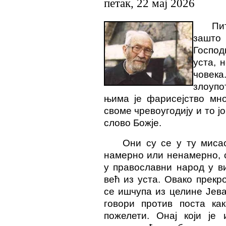
петак, 22 мај 2026
Пи
зашто
Господ
уста, 
чове
злоупо
њима је фарисејство мно
своме чревоугодију и то ј
слово Божје.
Они су се у ту мисао
намерно или ненамерно, 
у православни народ у ви
већ из уста. Овако прекр
се ишчупа из целине Јев
говори против поста ка
пожелети. Онај који је 