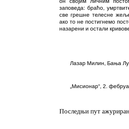
он својим личним посто
заповеда: браћо, умртвите
све грешне телесне жеље
ако то не постигнемо пос
назарени и остали кривов
Лазар Милин, Бања Лу
„Мисионар“, 2. фебруа
Последњи пут ажурирано 