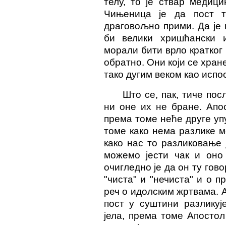
телу, то је ствар медиц
Чињеница је да пост 
драговољно прими. Да је 
би велики хришћански и
морали бити врло кратког 
обратно. Они који се хран
тако дугим веком као испо
Што се, пак, тиче пос
ни оне их не бране. Апос
према томе неће друге упу
томе како нема разлике м
како нас то разликовање 
можемо јести чак и оно 
очигледно је да он ту гов
"чиста" и "нечиста" и о 
реч о идолским жртвама. 
пост у суштини разликуј
јела, према томе Апостол