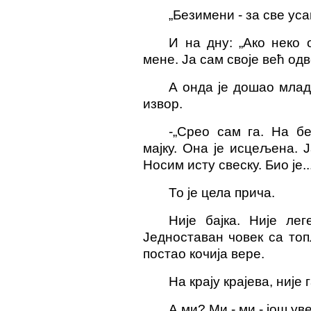
„Безимени - за све уса
И на дну: „Ако неко 
мене.
Ја сам своје већ од
А онда је дошао млад
извор.
-
„Срео сам га. На бе
мајку. Она је исцељена.
Носим исту свеску. Био је..
То је цела прича.
Није бајка. Није ле
Једноставан човек са топ
постао кочија вере.
На крају крајева, није
А ми? Ми - ми - још ув