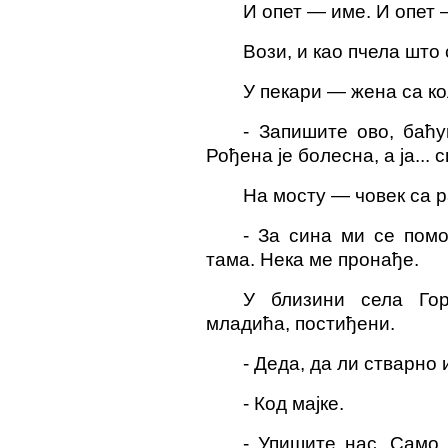
И опет — име. И опет 
Вози, и као пчела
што
У пека
р
и — жена са ко
- Запишите ово,
баћу
Рођена је болесна, а ја...
с
На мосту — човек са 
-
За сина ми се пом
тама. Нека ме пронађе.
У близини села Го
младића
, постиђени.
- Деда, да ли стварно
- Код мајке.
- Упишите нас. Само.