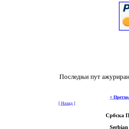
Последњи пут ажурирано
< Претхо
[ Назад ]
Србска 
Serbian