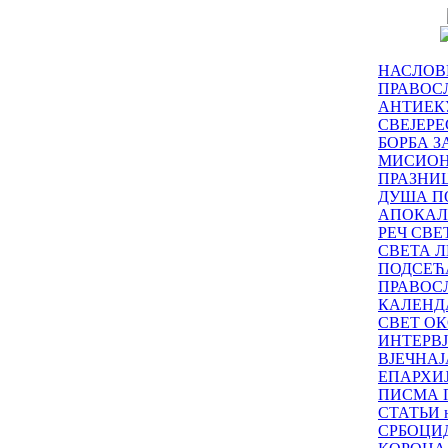
НАСЛОВ
ПРАВОСЛ
АНТИЕК
СВЕЈЕР
БОРБА З
МИСИО
ПРАЗНИ
ДУША П
АПОКАЛ
РЕЧ СВ
СВЕТА Л
ПОДСЕЋ
ПРАВОС
КАЛЕНД
СВЕТ ОК
ИНТЕРВ
ВЈЕЧНАЈ
ЕПАРХИ
ПИСМА 
СТАТЬИ н
СРБОЦИ