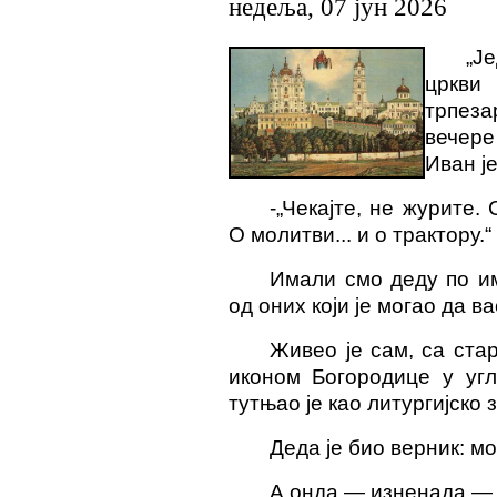
недеља, 07 јун 2026
„Ј
цркви 
трпез
вечере
Иван ј
-
„Чекајте, не журите. 
О молитви... и о трактору.“
Имали смо деду по и
од оних који је могао да в
Живео је сам, са ста
иконом Богородице у уг
тутњао је као литургијско з
Деда је био верник: мо
А онда — изненада — 