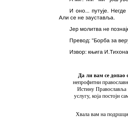
И оно...
путује
. Негде
Али
се не зауставља
.
Јер молитва не познаје
Превод: "Борба за вер
Извор: књига И.Тихона
Да ли вам се допао 
непрофитни православн
Истину Православља
услугу
, која
постоји са
Хвала вам на подршци