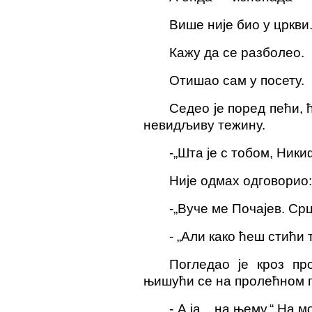
Више није био у цркви
Кажу да се разболео.
Отишао сам у посету.
Седео је поред пећи, 
невидљиву тежину.
-
„Шта је с тобом, Ник
Није одмах одговорио
-
„Вуче ме Почајев. Срц
-
„Али како ћеш стићи 
Погледао је кроз про
њишући се на пролећном 
-
„А ја... на њему.“ На