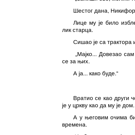
Шестог дана, Никифо
Лице му је било избл
лик
старца.
Сишао је са трактора 
„Мајко... Дове
зао
сам
се за њих.
А ја... како буде
.“
Вратио се као други ч
је у цркву као да му је дом.
А у његовим очима би
времена.