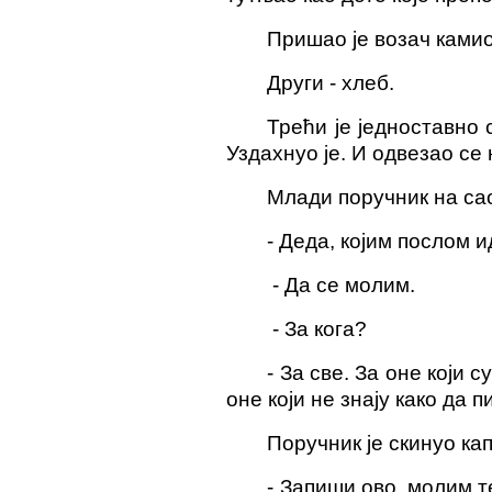
Пришао је возач камио
Други
- хлеб.
Трећи је једноставно 
Уздахнуо је. И одвезао се
Млади поручник на са
- Деда, којим послом 
- Да се ​​молим.
- За кога?
- За све. За оне који с
оне који не знају како да пи
Поручник је скинуо кап
-
„Запиши ово, молим т