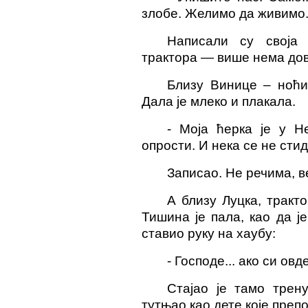
злобе. Желим
о
да живим
о
Написали су своја
трактора
— више нема дов
Близу Винице –
ноћи
Дала је млеко и плакала.
- Моја ћерка је у Н
опрости. И нека се не стид
Записао. Не речима, в
А близу Луцка, тракт
Тишина је пала, као да ј
ставио руку на хаубу:
- Господе... ако си овд
Стајао је тамо трену
тутњао као дете које препо