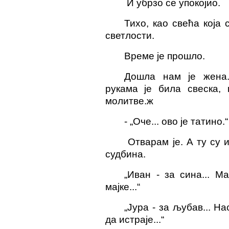
И убрзо
се упокојио
.
Тихо, као свећа која 
светлости.
Време је прошло.
Дошла нам је жена.
рукама је била свеска,
молитве.
ж
-
„Оче... ово је татино.“
Отварам је.
А
ту су и
судбина.
„Иван - за сина... М
мајке...“
„Јура - за љубав... Нас
да истраје...“