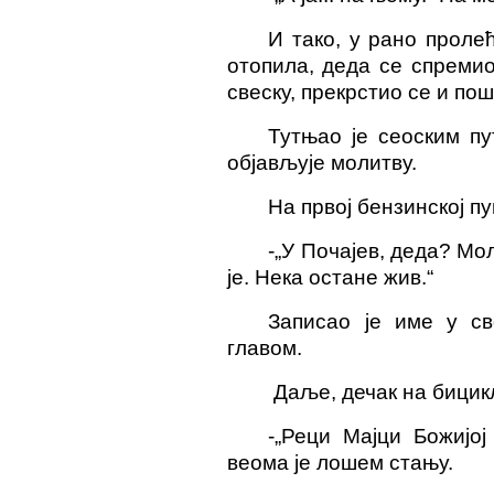
И тако, у рано проле
отопила, деда се спремио
свеску, прекрстио се и
пош
Тутњао је сеоским пу
објављује молитву.
На првој бензинској п
-
„У Почајев, деда? Мо
је. Нека остане жив.“
Записао је име у сво
главом.
Даље, дечак на бицик
-
„Реци
Мајци Божијој
веома је лошем стању.