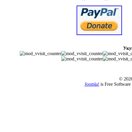
Уку
© www.borbazaver
© 202
Joomla!
is Free Software