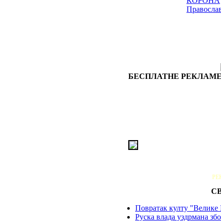
КОРОНА
Правосла
БЕСПЛАТНЕ РЕКЛАМЕ
РЕ
С
Повратак култу "Велике 
Руска влада уздрмана збо