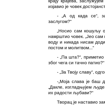
крају крајева, заслужује
изјавио је човек достојанс
-
„А од када се“, з
заслугом?“
„Носио сам кошуљу
намрштио човек. „Јео сам 
воду и никада нисам дод
постом и молитвом...“
-
„Па шта?“, приметио 
због чега си тачно патио?“
-
„За Твоју славу“, одг
-
„Моја слава је
баш
д
„Дакле, изгладњујем људе
их радости љубави?“
Творац је наставио з