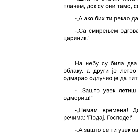
плачем, док су они тамо, с
-
„А ако бих ти рекао д
-
„С
а смирењем
одгова
цариник.“
На небу су била два 
облаку, а други је лете
одмарао одлучио је да пит
-
„Зашто увек летиш 
одмориш!“
-
„Нема
м
времена! До
речима: 'Подај, Господе!'
-„
А зашто се ти увек 