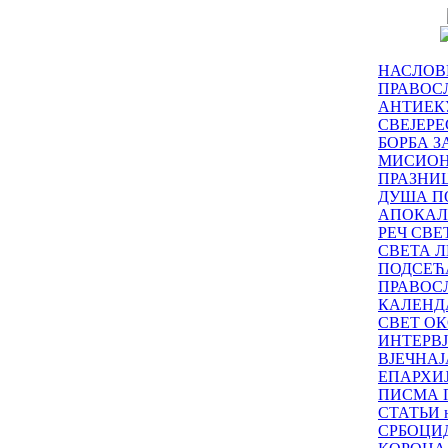
НАСЛОВ
ПРАВОСЛ
АНТИЕК
СВЕЈЕР
БОРБА З
МИСИО
ПРАЗНИ
ДУША П
АПОКАЛ
РЕЧ СВ
СВЕТА Л
ПОДСЕЋ
ПРАВОС
КАЛЕНД
СВЕТ ОК
ИНТЕРВ
ВЈЕЧНАЈ
ЕПАРХИ
ПИСМА 
СТАТЬИ н
СРБОЦИ