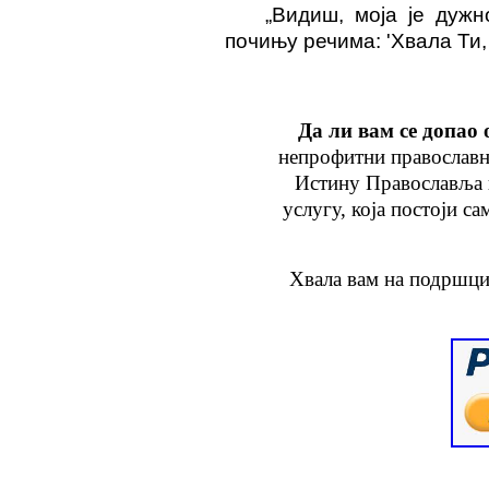
„Видиш,
моја је дужн
почињу речима: 'Хвала
Т
и,
Да ли вам се допао 
непрофитни православн
Истину Православља
услугу
, која
постоји са
Хвала вам на подршци