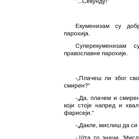
"...
С
екунд
у
!"
Екуменизам су доб
парохија.
Суперекуменизам 
православне парохије.
-
„Плачеш ли због сво
смирен?“
-
„Да, плачем и с
мире
који стоје напред и хва
фарисеји.“
-
„Дакле, мислиш да си
-
„Шта то значи, 'Мисл