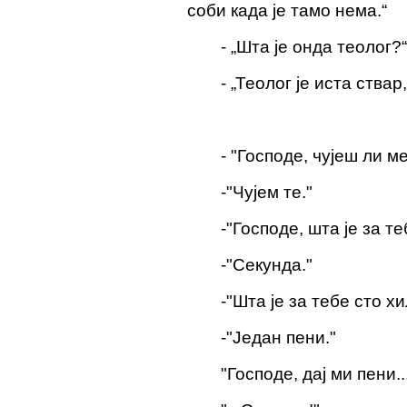
соби када је
тамо
нема.“
-
„Шта је онда теолог?
-
„Теолог је иста ствар
-
"Господе, чујеш ли м
-
"Чујем те."
-
"Господе, шта је за т
-
"Секунда."
-
"Шта је за тебе сто 
-
"Један пени."
"Господе, дај ми пени..