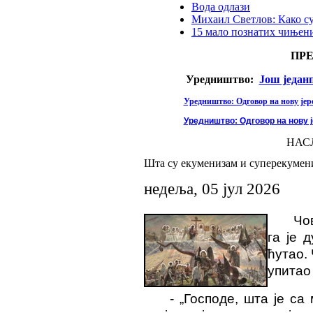
Вода одлази
Михаил Светлов: Како с
15 мало познатих чињени
ПР
Уредништво:
Још један
Уредништво: Одговор на нову јере
Уредништво: Одговор на нову ј
НАС
Шта су екуменизам и суперекумениз
недеља, 05 јул 2026
Чо
га је 
ћутао.
упитао 
-
„Господе, шта је с