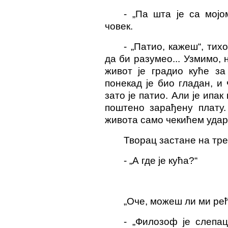
-
„Па шта је са мојо
човек.
-
„Патио, кажеш“, тих
да би разумео... Узмимо, 
живот је градио куће за
понекад је био гладан, и 
зато је патио. Али је ипак
поштено зарађену плату
живота само чекићем уда
Творац застане на трен
-
„А где је кућа?“
„Оче, може
ш
ли ми ре
-
„Филозоф је слепац